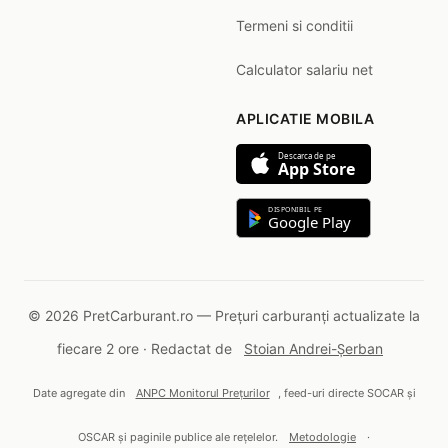
Termeni si conditii
Calculator salariu net
APLICATIE MOBILA
Descarca de pe
App Store
DISPONIBIL PE
Google Play
© 2026 PretCarburant.ro — Prețuri carburanți actualizate la
fiecare 2 ore · Redactat de
Stoian Andrei-Șerban
Date agregate din
ANPC Monitorul Prețurilor
, feed-uri directe SOCAR și
OSCAR și paginile publice ale rețelelor.
Metodologie
·