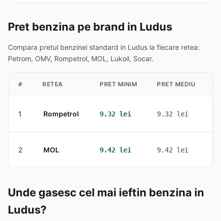
Pret benzina pe brand in Ludus
Compara pretul benzinei standard in Ludus la fiecare retea:
Petrom, OMV, Rompetrol, MOL, Lukoil, Socar.
#
RETEA
PRET MINIM
PRET MEDIU
S
1
Rompetrol
1
9.32 lei
9.32 lei
2
MOL
1
9.42 lei
9.42 lei
Unde gasesc cel mai ieftin benzina in
Ludus?