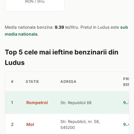
RON / litru
Media nationala benzina:
9.39
lei/litru. Pretul in Ludus este
sub
media nationala
.
Top 5 cele mai ieftine benzinarii din
Ludus
PRET
#
STATIE
ADRESA
BENZ
1
Rompetrol
Str. Republicii 68
9.32
Str. Republicii, nr. 58,
2
Mol
9.42
545200