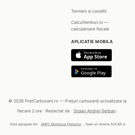
Termeni si conditii
CalculVenituri.ro —
calculatoare fiscale
APLICATIE MOBILA
Descarca de pe
App Store
DISPONIBIL PE
Google Play
© 2026 PretCarburant.ro — Prețuri carburanți actualizate la
fiecare 2 ore · Redactat de
Stoian Andrei-Șerban
Date agregate din
ANPC Monitorul Prețurilor
, feed-uri directe SOCAR și