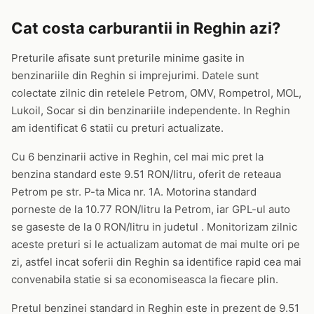
Cat costa carburantii in Reghin azi?
Preturile afisate sunt preturile minime gasite in
benzinariile din Reghin si imprejurimi. Datele sunt
colectate zilnic din retelele Petrom, OMV, Rompetrol, MOL,
Lukoil, Socar si din benzinariile independente. In Reghin
am identificat 6 statii cu preturi actualizate.
Cu 6 benzinarii active in Reghin, cel mai mic pret la
benzina standard este 9.51 RON/litru, oferit de reteaua
Petrom pe str. P-ta Mica nr. 1A. Motorina standard
porneste de la 10.77 RON/litru la Petrom, iar GPL-ul auto
se gaseste de la 0 RON/litru in judetul . Monitorizam zilnic
aceste preturi si le actualizam automat de mai multe ori pe
zi, astfel incat soferii din Reghin sa identifice rapid cea mai
convenabila statie si sa economiseasca la fiecare plin.
Pretul benzinei standard in Reghin este in prezent de 9.51