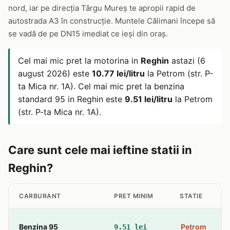
nord, iar pe direcția Târgu Mureș te apropii rapid de
autostrada A3 în construcție. Muntele Călimani începe să
se vadă de pe DN15 imediat ce ieși din oraș.
Cel mai mic pret la motorina in
Reghin
astazi (6
august 2026) este
10.77 lei/litru
la Petrom (str. P-
ta Mica nr. 1A). Cel mai mic pret la benzina
standard 95 in Reghin este
9.51 lei/litru
la Petrom
(str. P-ta Mica nr. 1A).
Care sunt cele mai ieftine statii in
Reghin?
CARBURANT
PRET MINIM
STATIE
Benzina 95
Petrom
9.51 lei