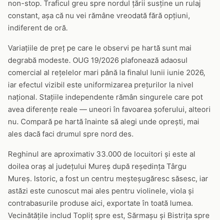
non-stop. Traficul greu spre nordul țării susține un rulaj
constant, așa că nu vei rămâne vreodată fără opțiuni,
indiferent de oră.
Variațiile de preț pe care le observi pe hartă sunt mai
degrabă modeste. OUG 19/2026 plafonează adaosul
comercial al rețelelor mari până la finalul lunii iunie 2026,
iar efectul vizibil este uniformizarea prețurilor la nivel
național. Stațiile independente rămân singurele care pot
avea diferențe reale — uneori în favoarea șoferului, alteori
nu. Compară pe hartă înainte să alegi unde oprești, mai
ales dacă faci drumul spre nord des.
Reghinul are aproximativ 33.000 de locuitori și este al
doilea oraș al județului Mureș după reședința Târgu
Mureș. Istoric, a fost un centru meșteșugăresc săsesc, iar
astăzi este cunoscut mai ales pentru violinele, viola și
contrabasurile produse aici, exportate în toată lumea.
Vecinătățile includ Topliț spre est, Sărmașu și Bistrița spre