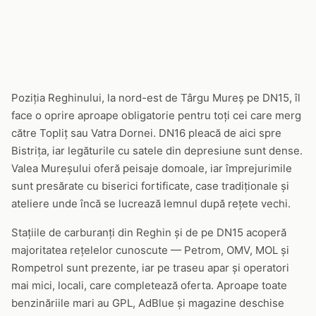
Poziția Reghinului, la nord-est de Târgu Mureș pe DN15, îl
face o oprire aproape obligatorie pentru toți cei care merg
către Topliț sau Vatra Dornei. DN16 pleacă de aici spre
Bistrița, iar legăturile cu satele din depresiune sunt dense.
Valea Mureșului oferă peisaje domoale, iar împrejurimile
sunt presărate cu biserici fortificate, case tradiționale și
ateliere unde încă se lucrează lemnul după rețete vechi.
Stațiile de carburanți din Reghin și de pe DN15 acoperă
majoritatea rețelelor cunoscute — Petrom, OMV, MOL și
Rompetrol sunt prezente, iar pe traseu apar și operatori
mai mici, locali, care completează oferta. Aproape toate
benzinăriile mari au GPL, AdBlue și magazine deschise