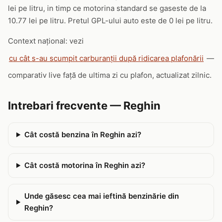
lei pe litru, in timp ce motorina standard se gaseste de la
10.77 lei pe litru. Pretul GPL-ului auto este de 0 lei pe litru.
Context național: vezi
cu cât s-au scumpit carburanții după ridicarea plafonării
—
comparativ live față de ultima zi cu plafon, actualizat zilnic.
Intrebari frecvente — Reghin
Cât costă benzina în Reghin azi?
Cât costă motorina în Reghin azi?
Unde găsesc cea mai ieftină benzinărie din
Reghin?