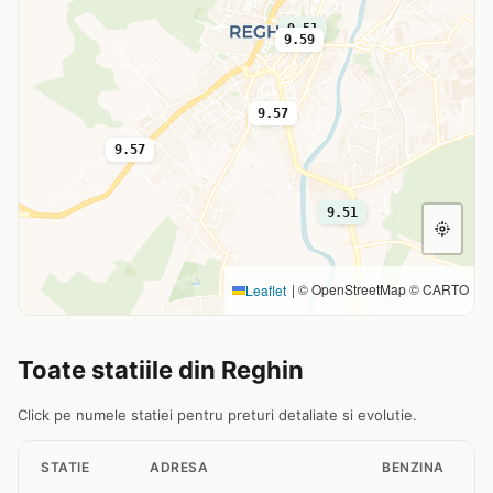
9.51
9.59
9.57
9.57
9.51
|
© OpenStreetMap © CARTO
Leaflet
Toate statiile din Reghin
Click pe numele statiei pentru preturi detaliate si evolutie.
STATIE
ADRESA
BENZINA