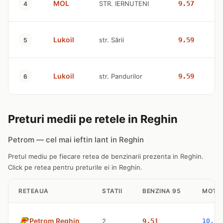
MOL
STR. IERNUTENI
9.57
4
Lukoil
str. Sării
9.59
5
Lukoil
str. Pandurilor
9.59
6
Preturi medii pe retele in Reghin
Petrom — cel mai ieftin lant in Reghin
Pretul mediu pe fiecare retea de benzinarii prezenta in Reghin.
Click pe retea pentru preturile ei in Reghin.
RETEAUA
STATII
BENZINA 95
MOTO
Petrom Reghin
2
9.51
10.77