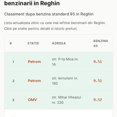
benzinarii in Reghin
Clasament dupa benzina standard 95 in Reghin
Lista actualizata zilnic cu cele mai ieftine benzinarii din Reghin.
Click pe statie pentru detalii si istoric preturi.
BENZINA
#
STATIE
ADRESA
95
str. P-ta Mica nr.
Petrom
9.51
1
1A
str. Iernuteni nr.
Petrom
9.51
2
160
str. Mihai Viteazul
OMV
9.57
3
nr. 230