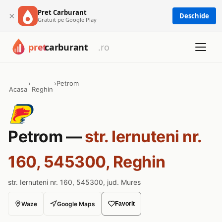
Pret Carburant
×
Deschide
Gratuit pe Google Play
›
›
Petrom
Acasa
Reghin
Petrom —
str. Iernuteni nr.
160, 545300, Reghin
str. Iernuteni nr. 160, 545300, jud. Mures
Waze
Google Maps
Favorit