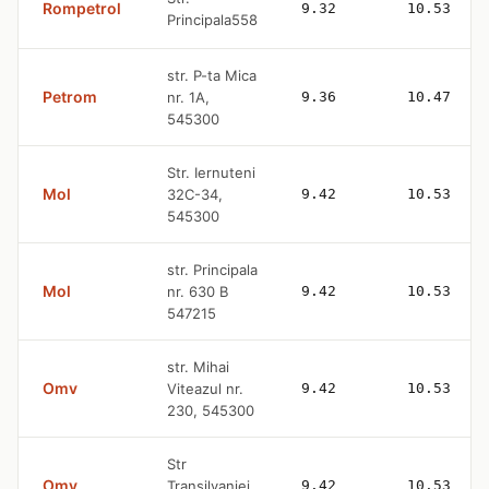
Rompetrol
9.32
10.53
Principala558
str. P-ta Mica
Petrom
nr. 1A,
9.36
10.47
545300
Str. Iernuteni
Mol
32C-34,
9.42
10.53
545300
str. Principala
Mol
nr. 630 B
9.42
10.53
547215
str. Mihai
Omv
Viteazul nr.
9.42
10.53
230, 545300
Str
Omv
Transilvaniei
9.42
10.53