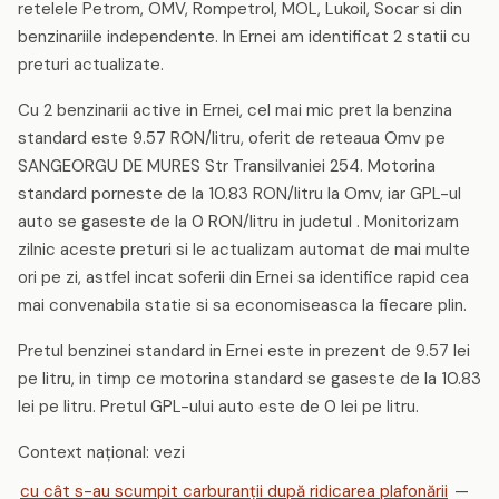
retelele Petrom, OMV, Rompetrol, MOL, Lukoil, Socar si din
benzinariile independente. In Ernei am identificat 2 statii cu
preturi actualizate.
Cu 2 benzinarii active in Ernei, cel mai mic pret la benzina
standard este 9.57 RON/litru, oferit de reteaua Omv pe
SANGEORGU DE MURES Str Transilvaniei 254. Motorina
standard porneste de la 10.83 RON/litru la Omv, iar GPL-ul
auto se gaseste de la 0 RON/litru in judetul . Monitorizam
zilnic aceste preturi si le actualizam automat de mai multe
ori pe zi, astfel incat soferii din Ernei sa identifice rapid cea
mai convenabila statie si sa economiseasca la fiecare plin.
Pretul benzinei standard in Ernei este in prezent de 9.57 lei
pe litru, in timp ce motorina standard se gaseste de la 10.83
lei pe litru. Pretul GPL-ului auto este de 0 lei pe litru.
Context național: vezi
cu cât s-au scumpit carburanții după ridicarea plafonării
—