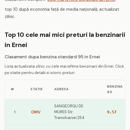
top 10 după economia față de media națională, actualizat
zilnic.
Top 10 cele mai mici preturi la benzinarii
in Ernei
Clasament dupa benzina standard 95 in Ernei
Lista actualizata zilnic cu cele mai ieftine benzinarii din Ernei. Click
pe statie pentru detalii si istoric preturi.
BENZINA
#
STATIE
ADRESA
95
SANGEORGU DE
OMV
MURES Str
1
9.57
Transilvaniei 254