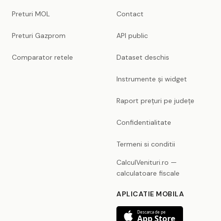
Preturi MOL
Contact
Preturi Gazprom
API public
Comparator retele
Dataset deschis
Instrumente și widget
Raport prețuri pe județe
Confidentialitate
Termeni si conditii
CalculVenituri.ro —
calculatoare fiscale
APLICATIE MOBILA
Descarca de pe
App Store