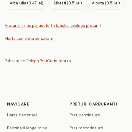
Alba Iulia (9.47 lei)
Albesti (9.51 lei)
Albota (9.51 lei)
Preturi minime pe judete
|
Statistici evolutie preturi
|
Harta completa benzinarii
Publicat de
Echipa PretCarburant.ro
NAVIGARE
PRETURI CARBURANTI
Harta benzinarii
Pret benzina azi
Benzinarii langa mine
Pret motorina azi