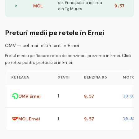
str. Principala la iesirea
MOL
2
9.57
din Tg Mures
Preturi medii pe retele in Ernei
OMV — cel mai ieftin lant in Ernei
Pretul mediu pe fiecare retea de benzinarii prezenta in Ernei. Click
pe retea pentru preturile ei in Ernei.
RETEAUA
STATII
BENZINA 95
MOTORI
OMV Ernei
1
9.57
10.83
MOL Ernei
1
9.57
10.83