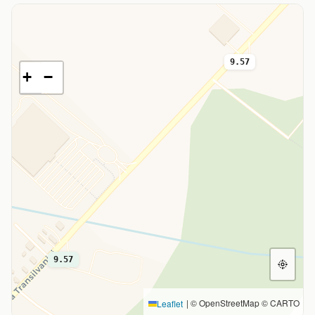
9.57
+
−
9.57
|
© OpenStreetMap © CARTO
Leaflet