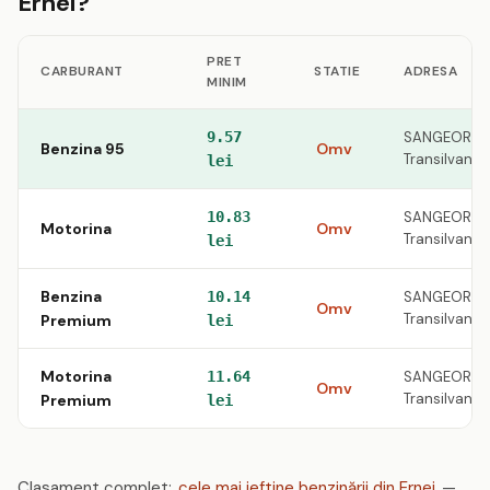
Ernei?
PRET
CARBURANT
STATIE
ADRESA
MINIM
9.57
SANGEORGU 
Benzina 95
Omv
Transilvanie
lei
10.83
SANGEORGU 
Motorina
Omv
Transilvanie
lei
Benzina
10.14
SANGEORGU 
Omv
Transilvanie
Premium
lei
Motorina
11.64
SANGEORGU 
Omv
Transilvanie
Premium
lei
Clasament complet:
cele mai ieftine benzinării din Ernei
—