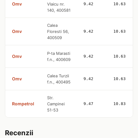
Omv
Vlaicu nr.
9.42
10.63
140, 400581
Calea
Omv
Floresti 56,
9.42
10.63
400509
P-ta Marasti
Omv
9.42
10.63
f.n., 400609
Calea Turzii
Omv
9.42
10.63
f.n., 400495
Str.
Rompetrol
Campinei
9.47
10.83
51-53
Recenzii