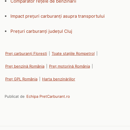
Comparator rețele de benzinării
Impact prețuri carburanți asupra transportului
Prețuri carburanți județul Cluj
Preț carburanți Floresti
|
Toate stațiile Rompetrol
|
Preț benzină România
|
Preț motorină România
|
Preț GPL România
|
Harta benzinăriilor
Publicat de
Echipa PretCarburant.ro