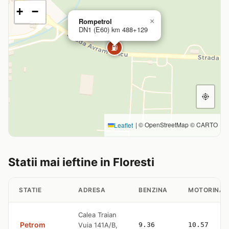
+
−
Rompetrol
×
DN1 (E60) km 488+129
⛽
|
© OpenStreetMap © CARTO
Leaflet
Statii mai ieftine in Floresti
STATIE
ADRESA
BENZINA
MOTORINA
Calea Traian
Petrom
Vuia 141A/B,
9.36
10.57