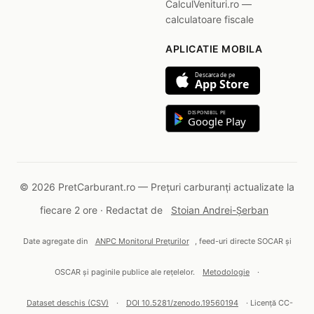
CalculVenituri.ro —
calculatoare fiscale
APLICATIE MOBILA
Descarca de pe
App Store
DISPONIBIL PE
Google Play
© 2026 PretCarburant.ro — Prețuri carburanți actualizate la
fiecare 2 ore · Redactat de
Stoian Andrei-Șerban
Date agregate din
ANPC Monitorul Prețurilor
, feed-uri directe SOCAR și
OSCAR și paginile publice ale rețelelor.
Metodologie
·
Dataset deschis (CSV)
·
DOI 10.5281/zenodo.19560194
· Licență CC-