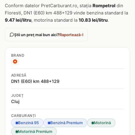
Conform datelor PretCarburant.ro, stația
Rompetrol
din
Floresti, DN1 (E60) km 488+129 vinde benzina standard la
9.47 lei/litru
, motorina standard la
10.83 lei/litru
.
Știi un preț mai bun aici?
Raportează-l
BRAND
ADRESĂ
DN1 (E60) km 488+129
JUDEȚ
Cluj
CARBURANȚI
Benzină 95
Benzină Premium
Motorină
Motorină Premium