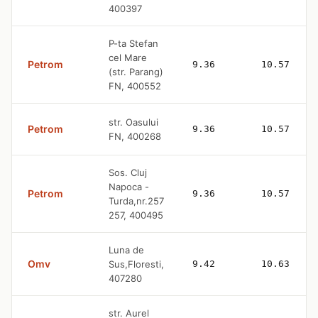
400397
P-ta Stefan
cel Mare
Petrom
9.36
10.57
(str. Parang)
FN, 400552
str. Oasului
Petrom
9.36
10.57
FN, 400268
Sos. Cluj
Napoca -
Petrom
9.36
10.57
Turda,nr.257
257, 400495
Luna de
Omv
Sus,Floresti,
9.42
10.63
407280
str. Aurel