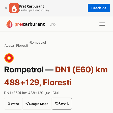
Pret Carburant
×
Deschide
Gratuit pe Google Play
›
›
Rompetrol
Acasa
Floresti
Rompetrol —
DN1 (E60) km
488+129, Floresti
DN1 (E60) km 488+129, jud. Cluj
Waze
Google Maps
Favorit