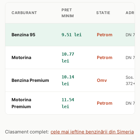
PRET
CARBURANT
STATIE
ADRES
MINIM
Benzina 95
Petrom
9.51 lei
DN 7 F
10.77
Motorina
Petrom
DN 7 F
lei
10.14
Sos. Na
Benzina Premium
Omv
372+2
lei
Motorina
11.54
Petrom
DN 7 F
Premium
lei
Clasament complet:
cele mai ieftine benzinării din Simeria