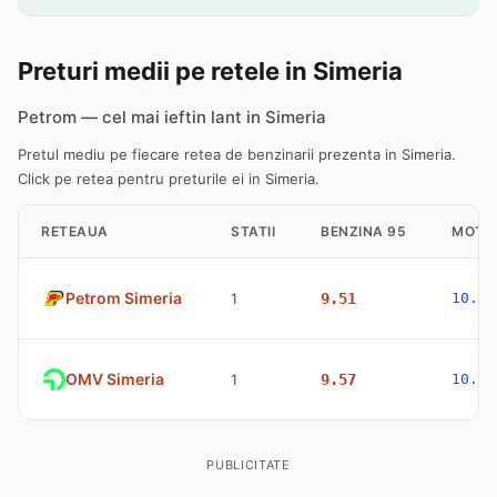
Preturi medii pe retele in Simeria
Petrom — cel mai ieftin lant in Simeria
Pretul mediu pe fiecare retea de benzinarii prezenta in Simeria.
Click pe retea pentru preturile ei in Simeria.
RETEAUA
STATII
BENZINA 95
MOTO
Petrom Simeria
1
9.51
10.77
OMV Simeria
1
9.57
10.83
PUBLICITATE