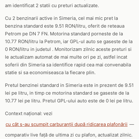
am identificat 2 statii cu preturi actualizate.
Cu 2 benzinarii active in Simeria, cel mai mic pret la
benzina standard este 9.51 RON/litru, oferit de reteaua
Petrom pe DN 7 FN. Motorina standard porneste de la
10.77 RON/litru la Petrom, iar GPL-ul auto se gaseste de la
0 RON/litru in judetul . Monitorizam zilnic aceste preturi si
le actualizam automat de mai multe ori pe zi, astfel incat
soferii din Simeria sa identifice rapid cea mai convenabila
statie si sa economiseasca la fiecare plin.
Pretul benzinei standard in Simeria este in prezent de 9.51
lei pe litru, in timp ce motorina standard se gaseste de la
10.77 lei pe litru. Pretul GPL-ului auto este de 0 lei pe litru.
Context național: vezi
cu cât s-au scumpit carburanții după ridicarea plafonării
—
comparativ live față de ultima zi cu plafon, actualizat zilnic.