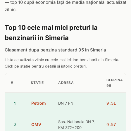
— top 10 după economia față de media națională, actualizat
zilnic.
Top 10 cele mai mici preturi la
benzinarii in Simeria
Clasament dupa benzina standard 95 in Simeria
Lista actualizata zilnic cu cele mai ieftine benzinarii din Simeria.
Click pe statie pentru detalii si istoric preturi.
BENZINA
#
STATIE
ADRESA
95
Petrom
DN 7 FN
9.51
1
Sos. Nationala DN 7,
OMV
9.57
2
KM 372+200