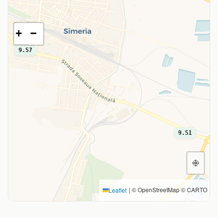
+
−
9.57
9.51
|
© OpenStreetMap © CARTO
Leaflet