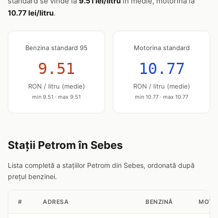
standard se vinde la
9.51 lei/litru
în medie, motorina la
10.77 lei/litru
.
Benzina standard 95
Motorina standard
9.51
10.77
RON / litru (medie)
RON / litru (medie)
min 9.51 · max 9.51
min 10.77 · max 10.77
Stații Petrom în Sebes
Lista completă a stațiilor Petrom din Sebes, ordonată după
prețul benzinei.
#
ADRESA
BENZINĂ
MOTO