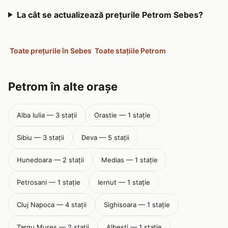
La cât se actualizează prețurile Petrom Sebes?
Toate prețurile în Sebes
Toate stațiile Petrom
Petrom în alte orașe
Alba Iulia — 3 stații
Orastie — 1 stație
Sibiu — 3 stații
Deva — 5 stații
Hunedoara — 2 stații
Medias — 1 stație
Petrosani — 1 stație
Iernut — 1 stație
Cluj Napoca — 4 stații
Sighisoara — 1 stație
Targu Mures — 2 stații
Albesti — 1 stație