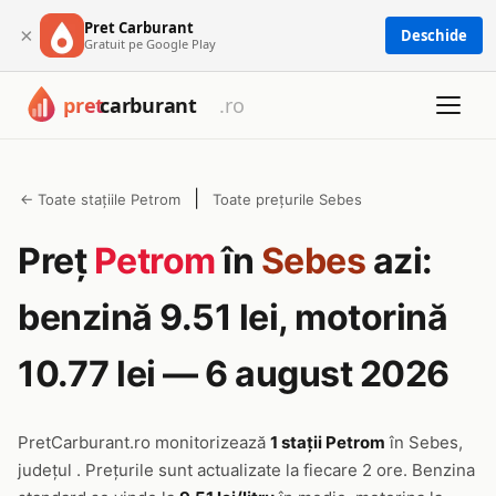
Pret Carburant
×
Deschide
Gratuit pe Google Play
|
← Toate stațiile Petrom
Toate prețurile Sebes
Preț
Petrom
în
Sebes
azi:
benzină 9.51 lei, motorină
10.77 lei — 6 august 2026
PretCarburant.ro monitorizează
1 stații Petrom
în Sebes,
județul . Prețurile sunt actualizate la fiecare 2 ore. Benzina