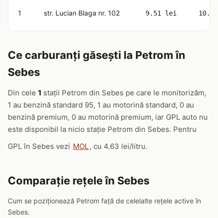
1
str. Lucian Blaga nr. 102
9.51 lei
10.77
Ce carburanți găsești la Petrom în
Sebes
Din cele
1
stații Petrom din Sebes pe care le monitorizăm,
1 au benzină standard 95, 1 au motorină standard, 0 au
benzină premium, 0 au motorină premium, iar GPL auto nu
este disponibil la nicio stație Petrom din Sebes. Pentru
GPL în Sebes vezi
MOL
, cu 4.63 lei/litru.
Comparație rețele în Sebes
Cum se poziționează Petrom față de celelalte rețele active în
Sebes.