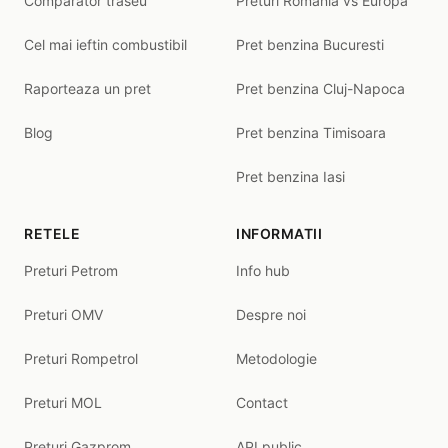
Comparator traseu
Preturi Romania vs Europa
Cel mai ieftin combustibil
Pret benzina Bucuresti
Raporteaza un pret
Pret benzina Cluj-Napoca
Blog
Pret benzina Timisoara
Pret benzina Iasi
RETELE
INFORMATII
Preturi Petrom
Info hub
Preturi OMV
Despre noi
Preturi Rompetrol
Metodologie
Preturi MOL
Contact
Preturi Gazprom
API public