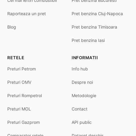
Cel mai ieftin combustibil
Pret benzina Bucuresti
Raporteaza un pret
Pret benzina Cluj-Napoca
Blog
Pret benzina Timisoara
Pret benzina Iasi
RETELE
INFORMATII
Preturi Petrom
Info hub
Preturi OMV
Despre noi
Preturi Rompetrol
Metodologie
Preturi MOL
Contact
Preturi Gazprom
API public
Comparator retele
Dataset deschis