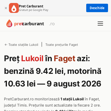
Pret Carburant
×
Deschide
Gratuit pe Google Play
|
← Toate stațiile Lukoil
Toate prețurile Faget
Preț
Lukoil
în
Faget
azi:
benzină 9.42 lei, motorină
10.63 lei — 9 august 2026
PretCarburant.ro monitorizează
1 stații Lukoil
în Faget,
județul Timis. Prețurile sunt actualizate la fiecare 2 ore.