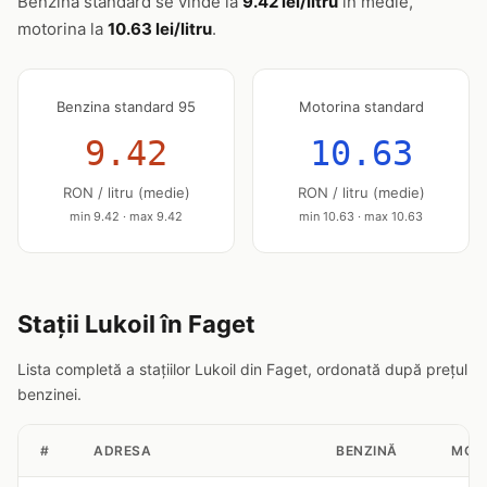
Benzina standard se vinde la
9.42 lei/litru
în medie,
motorina la
10.63 lei/litru
.
Benzina standard 95
Motorina standard
9.42
10.63
RON / litru (medie)
RON / litru (medie)
min 9.42 · max 9.42
min 10.63 · max 10.63
Stații Lukoil în Faget
Lista completă a stațiilor Lukoil din Faget, ordonată după prețul
benzinei.
#
ADRESA
BENZINĂ
MOT