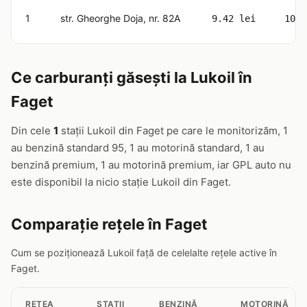
1
str. Gheorghe Doja, nr. 82A
9.42 lei
10.6
Ce carburanți găsești la Lukoil în
Faget
Din cele
1
stații Lukoil din Faget pe care le monitorizăm, 1
au benzină standard 95, 1 au motorină standard, 1 au
benzină premium, 1 au motorină premium, iar GPL auto nu
este disponibil la nicio stație Lukoil din Faget.
Comparație rețele în Faget
Cum se poziționează Lukoil față de celelalte rețele active în
Faget.
RETEA
STAȚII
BENZINĂ
MOTORINĂ