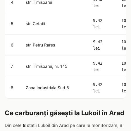
4
str. Timisoarei
lei
lei
9.42
10.6
5
str. Cetatii
lei
lei
9.42
10.6
6
str. Petru Rares
lei
lei
9.42
10.6
7
str. Timisoarei, nr. 145
lei
lei
9.42
10.6
8
Zona Industriala Sud 6
lei
lei
Ce carburanți găsești la Lukoil în Arad
Din cele
8
stații Lukoil din Arad pe care le monitorizăm, 8