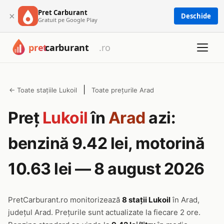
Pret Carburant
×
Deschide
Gratuit pe Google Play
|
← Toate stațiile Lukoil
Toate prețurile Arad
Preț
Lukoil
în
Arad
azi:
benzină 9.42 lei, motorină
10.63 lei — 8 august 2026
PretCarburant.ro monitorizează
8 stații Lukoil
în Arad,
județul Arad. Prețurile sunt actualizate la fiecare 2 ore.