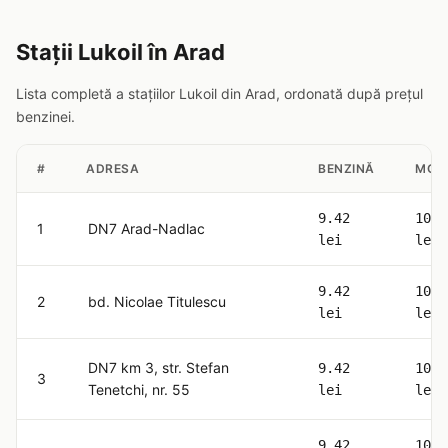
Stații Lukoil în Arad
Lista completă a stațiilor Lukoil din Arad, ordonată după prețul
benzinei.
#
ADRESA
BENZINĂ
MOT
9.42
10.6
1
DN7 Arad-Nadlac
lei
lei
9.42
10.6
2
bd. Nicolae Titulescu
lei
lei
DN7 km 3, str. Stefan
9.42
10.6
3
Tenetchi, nr. 55
lei
lei
9.42
10.6