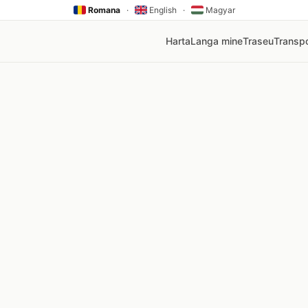
Romana
·
English
·
Magyar
Harta
Langa mine
Traseu
Transpo