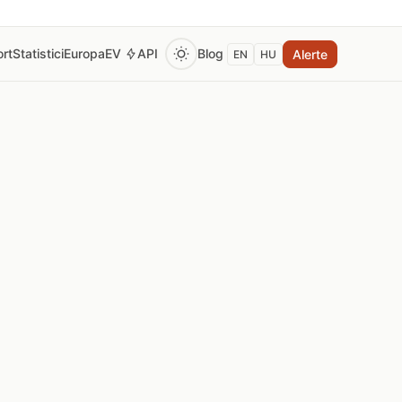
rt
Statistici
Europa
EV
API
Blog
Alerte
EN
HU