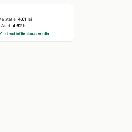
ta statie:
4.61
lei
 Arad:
4.62
lei
1 lei mai ieftin decat media