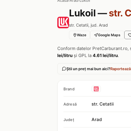
Acasa
›
Arad
›
Lukoil
Lukoil —
str. 
str. Cetatii, jud. Arad
Waze
Google Maps
Conform datelor PretCarburant.ro, 
lei/litru
și GPL la
4.61 lei/litru
.
Știi un preț mai bun aici?
Raportează
Brand
str. Cetatii
Adresă
Arad
Județ