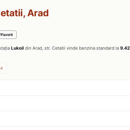
Cetatii, Arad
Favorit
stația
Lukoil
din Arad, str. Cetatii vinde benzina standard la
9.42 
-l