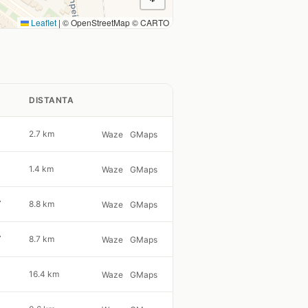
Leaflet
|
© OpenStreetMap © CARTO
DISTANTA
2.7 km
Waze
GMaps
1.4 km
Waze
GMaps
7
8.8 km
Waze
GMaps
7
8.7 km
Waze
GMaps
16.4 km
Waze
GMaps