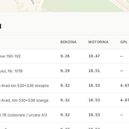
d
BENZINA
MOTORINA
GPL
nei 190-192
9.26
10.47
—
ului, Nr. 101B
9.29
10.51
—
c-Arad km 530+536 dreapta
9.32
10.53
4.6
c-Arad, Km 530+536 stanga
9.32
10.53
4.6
nr.78 (coborare / urcare A1)
9.32
10.53
—