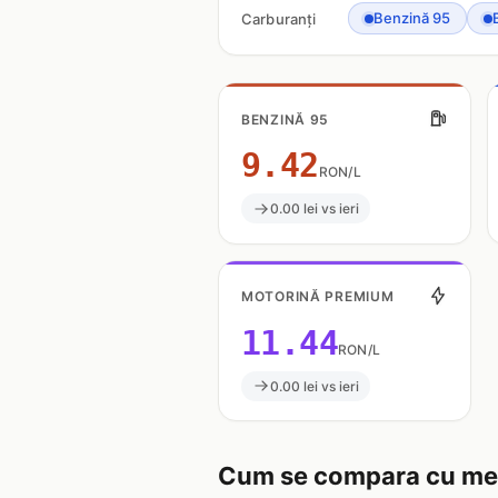
Benzină 95
Carburanți
BENZINĂ 95
9.42
RON/L
0.00 lei vs ieri
MOTORINĂ PREMIUM
11.44
RON/L
0.00 lei vs ieri
Cum se compara cu med