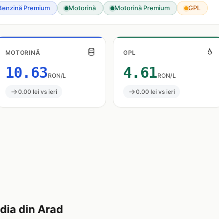
Benzină Premium
Motorină
Motorină Premium
GPL
MOTORINĂ
GPL
10.63
4.61
RON/L
RON/L
0.00 lei vs ieri
0.00 lei vs ieri
ia din Arad