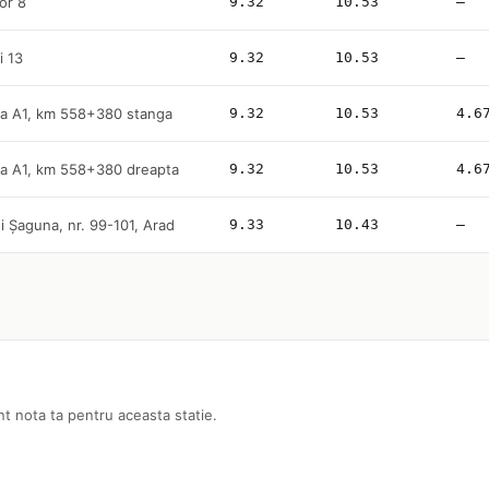
lor 8
9.32
10.53
—
i 13
9.32
10.53
—
a A1, km 558+380 stanga
9.32
10.53
4.6
a A1, km 558+380 dreapta
9.32
10.53
4.6
i Șaguna, nr. 99-101, Arad
9.33
10.43
—
nt nota ta pentru aceasta statie.