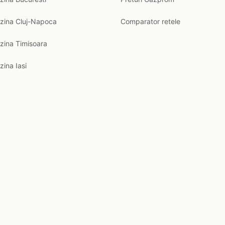
nzina Cluj-Napoca
Comparator retele
zina Timisoara
zina Iasi