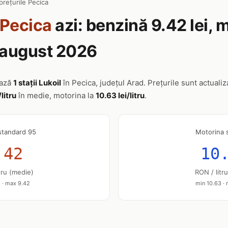
prețurile Pecica
Pecica
azi: benzină 9.42 lei, 
8 august 2026
ează
1 stații Lukoil
în Pecica, județul Arad. Prețurile sunt actualiz
/litru
în medie, motorina la
10.63 lei/litru
.
standard 95
Motorina 
.42
10
tru (medie)
RON / litr
 · max 9.42
min 10.63 ·