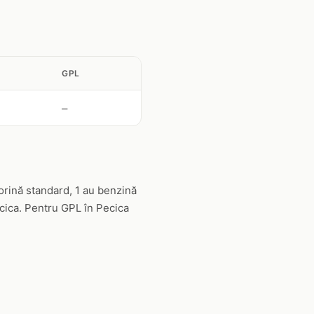
GPL
—
orină standard, 1 au benzină
ecica. Pentru GPL în Pecica