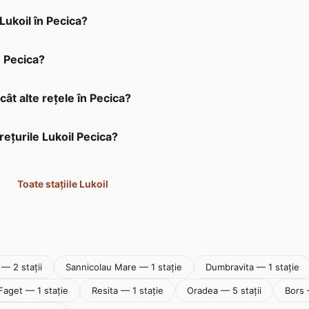
 Lukoil în Pecica?
n Pecica?
cât alte rețele în Pecica?
rețurile Lukoil Pecica?
Toate stațiile Lukoil
 — 2 stații
Sannicolau Mare — 1 stație
Dumbravita — 1 stație
Faget — 1 stație
Resita — 1 stație
Oradea — 5 stații
Bors 