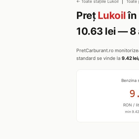
|
← Toate stațiile Lukoil
Toate 
Preț
Lukoil
în
10.63 lei — 
PretCarburant.ro monitoriz
standard se vinde la
9.42 lei
Benzina 
9
RON / li
min 9.42