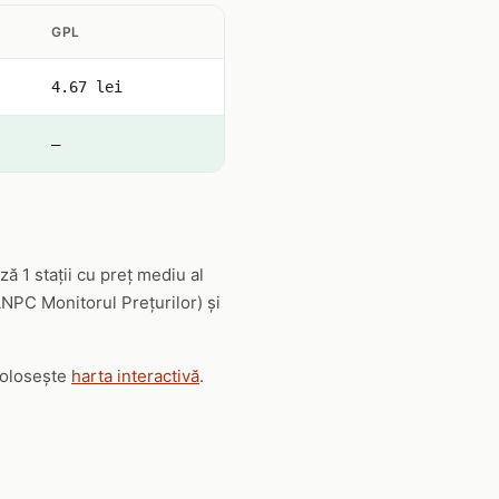
GPL
4.67 lei
—
ă 1 stații cu preț mediu al
(ANPC Monitorul Prețurilor) și
 folosește
harta interactivă
.