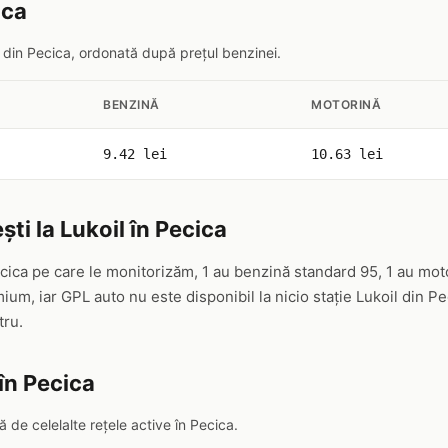
ica
il din Pecica, ordonată după prețul benzinei.
BENZINĂ
MOTORINĂ
9.42 lei
10.63 lei
ti la Lukoil în Pecica
ecica pe care le monitorizăm, 1 au benzină standard 95, 1 au mot
um, iar GPL auto nu este disponibil la nicio stație Lukoil din P
tru.
în Pecica
 de celelalte rețele active în Pecica.