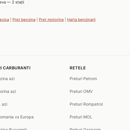
eva — 2 stații
Pecica
|
Pret benzina
|
Pret motorina
|
Harta benzinarii
I CARBURANTI
RETELE
zina azi
Preturi Petrom
orina azi
Preturi OMV
 azi
Preturi Rompetrol
Romania vs Europa
Preturi MOL
zina Bucuresti
Preturi Gazprom