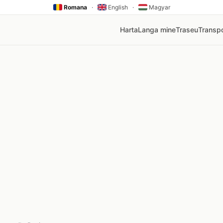
Romana
·
English
·
Magyar
Harta
Langa mine
Traseu
Transpo