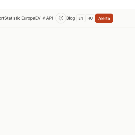
rt
Statistici
Europa
EV
API
Blog
Alerte
EN
HU