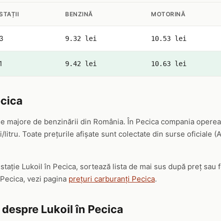
STAȚII
BENZINĂ
MOTORINĂ
3
9.32 lei
10.53 lei
1
9.42 lei
10.63 lei
ecica
ele majore de benzinării din România. În Pecica compania opereaz
/litru. Toate prețurile afișate sunt colectate din surse oficiale 
 stație Lukoil în Pecica, sortează lista de mai sus după preț sau
 Pecica, vezi pagina
prețuri carburanți Pecica
.
 despre Lukoil în Pecica