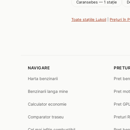
Caransebes — 1 stație
D
Toate stațiile Lukoil
|
Prețuri în 
NAVIGARE
PRETUR
Harta benzinarii
Pret ben
Benzinarii langa mine
Pret mot
Calculator economie
Pret GPL
Comparator traseu
Preturi 
Cel mai ieftin combustibil
Pret ben