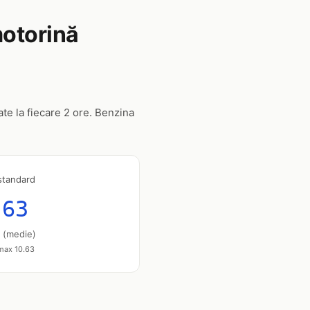
motorină
ate la fiecare 2 ore. Benzina
standard
.63
u (medie)
 max 10.63