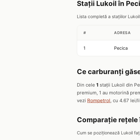
Stații Lukoil în Pec
Lista completă a stațiilor Luko
#
ADRESA
1
Pecica
Ce carburanți găseș
Din cele
1
stații Lukoil din P
premium, 1 au motorină premi
vezi
Rompetrol
, cu 4.67 lei/li
Comparație rețele 
Cum se poziționează Lukoil față