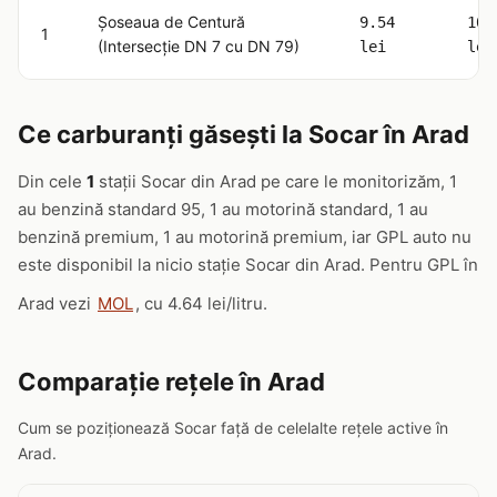
Șoseaua de Centură
9.54
10.
1
(Intersecție DN 7 cu DN 79)
lei
lei
Ce carburanți găsești la Socar în Arad
Din cele
1
stații Socar din Arad pe care le monitorizăm, 1
au benzină standard 95, 1 au motorină standard, 1 au
benzină premium, 1 au motorină premium, iar GPL auto nu
este disponibil la nicio stație Socar din Arad. Pentru GPL în
Arad vezi
MOL
, cu 4.64 lei/litru.
Comparație rețele în Arad
Cum se poziționează Socar față de celelalte rețele active în
Arad.