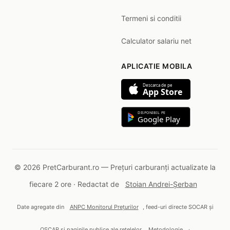
Termeni si conditii
Calculator salariu net
APLICATIE MOBILA
Descarca de pe
App Store
DISPONIBIL PE
Google Play
© 2026 PretCarburant.ro — Prețuri carburanți actualizate la
fiecare 2 ore · Redactat de
Stoian Andrei-Șerban
Date agregate din
ANPC Monitorul Prețurilor
, feed-uri directe SOCAR și
OSCAR și paginile publice ale rețelelor.
Metodologie
·