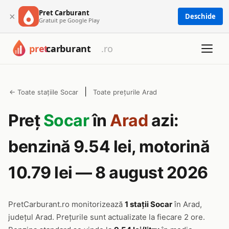
Pret Carburant
×
Deschide
Gratuit pe Google Play
|
← Toate stațiile Socar
Toate prețurile Arad
Preț
Socar
în
Arad
azi:
benzină 9.54 lei, motorină
10.79 lei — 8 august 2026
PretCarburant.ro monitorizează
1 stații Socar
în Arad,
județul Arad. Prețurile sunt actualizate la fiecare 2 ore.