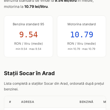
Benzina standard se vinde la
9.54 lei/litru
în medie,
motorina la
10.79 lei/litru
.
Benzina standard 95
Motorina standard
9.54
10.79
RON / litru (medie)
RON / litru (medie)
min 9.54 · max 9.54
min 10.79 · max 10.79
Stații Socar în Arad
Lista completă a stațiilor Socar din Arad, ordonată după prețul
benzinei.
#
ADRESA
BENZINĂ
MOT