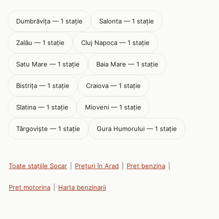
Dumbrăviţa — 1 stație
Salonta — 1 stație
Zalău — 1 stație
Cluj Napoca — 1 stație
Satu Mare — 1 stație
Baia Mare — 1 stație
Bistriţa — 1 stație
Craiova — 1 stație
Slatina — 1 stație
Mioveni — 1 stație
Târgoviște — 1 stație
Gura Humorului — 1 stație
Toate stațiile Socar
|
Prețuri în Arad
|
Pret benzina
|
Pret motorina
|
Harta benzinarii