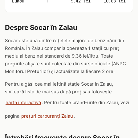
Lukoil
1
9.42 lei
10.63 lei
Despre Socar în Zalau
Socar este una dintre rețelele majore de benzinării din
România. În Zalau compania operează 1 stații cu preț
mediu al benzinei standard de 9.36 lei/litru. Toate
prețurile afișate sunt colectate din surse oficiale (ANPC
Monitorul Prețurilor) și actualizate la fiecare 2 ore.
Pentru a găsi cea mai ieftină stație Socar în Zalau,
sortează lista de mai sus după preț sau folosește
harta interactivă
. Pentru toate brand-urile din Zalau, vezi
pagina
prețuri carburanți Zalau
.
Întrebări frecvente despre Socar în