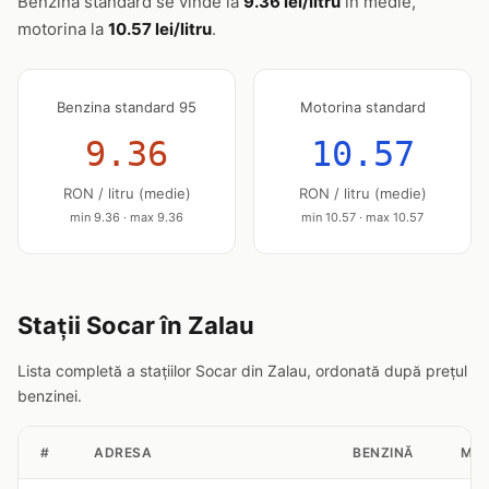
Benzina standard se vinde la
9.36 lei/litru
în medie,
motorina la
10.57 lei/litru
.
Benzina standard 95
Motorina standard
9.36
10.57
RON / litru (medie)
RON / litru (medie)
min 9.36 · max 9.36
min 10.57 · max 10.57
Stații Socar în Zalau
Lista completă a stațiilor Socar din Zalau, ordonată după prețul
benzinei.
#
ADRESA
BENZINĂ
MOT