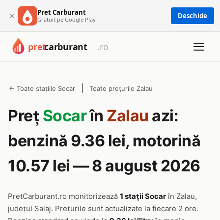
Pret Carburant
×
Deschide
Gratuit pe Google Play
|
← Toate stațiile Socar
Toate prețurile Zalau
Preț
Socar
în
Zalau
azi:
benzină 9.36 lei, motorină
10.57 lei — 8 august 2026
PretCarburant.ro monitorizează
1 stații Socar
în Zalau,
județul Salaj. Prețurile sunt actualizate la fiecare 2 ore.