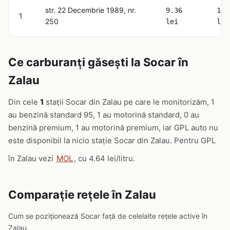
str. 22 Decembrie 1989, nr.
9.36
10.
1
250
lei
lei
Ce carburanți găsești la Socar în
Zalau
Din cele
1
stații Socar din Zalau pe care le monitorizăm, 1
au benzină standard 95, 1 au motorină standard, 0 au
benzină premium, 1 au motorină premium, iar GPL auto nu
este disponibil la nicio stație Socar din Zalau. Pentru GPL
în Zalau vezi
MOL
, cu 4.64 lei/litru.
Comparație rețele în Zalau
Cum se poziționează Socar față de celelalte rețele active în
Zalau.