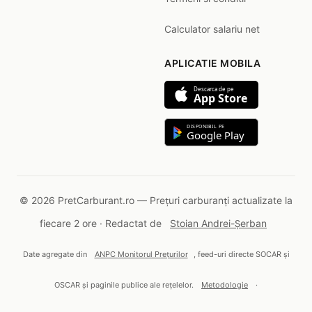
Calculator salariu net
APLICATIE MOBILA
Descarca de pe
App Store
DISPONIBIL PE
Google Play
© 2026 PretCarburant.ro — Prețuri carburanți actualizate la
fiecare 2 ore · Redactat de
Stoian Andrei-Șerban
Date agregate din
ANPC Monitorul Prețurilor
, feed-uri directe SOCAR și
OSCAR și paginile publice ale rețelelor.
Metodologie
·