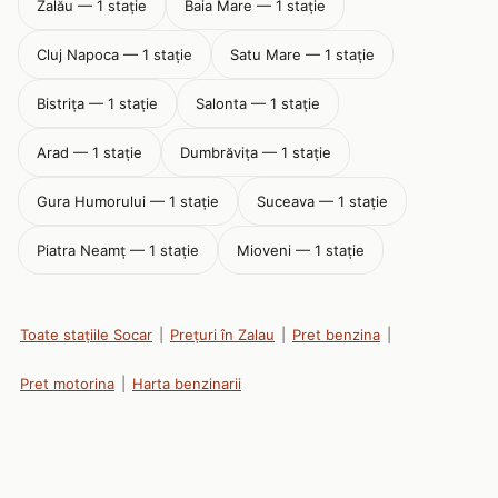
Zalău — 1 stație
Baia Mare — 1 stație
Cluj Napoca — 1 stație
Satu Mare — 1 stație
Bistriţa — 1 stație
Salonta — 1 stație
Arad — 1 stație
Dumbrăviţa — 1 stație
Gura Humorului — 1 stație
Suceava — 1 stație
Piatra Neamţ — 1 stație
Mioveni — 1 stație
Toate stațiile Socar
|
Prețuri în Zalau
|
Pret benzina
|
Pret motorina
|
Harta benzinarii