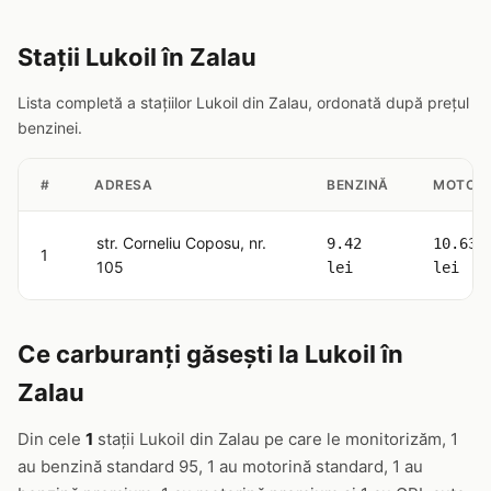
Stații Lukoil în Zalau
Lista completă a stațiilor Lukoil din Zalau, ordonată după prețul
benzinei.
#
ADRESA
BENZINĂ
MOTORI
str. Corneliu Coposu, nr.
9.42
10.63
1
105
lei
lei
Ce carburanți găsești la Lukoil în
Zalau
Din cele
1
stații Lukoil din Zalau pe care le monitorizăm, 1
au benzină standard 95, 1 au motorină standard, 1 au