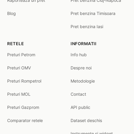
Raporteaza un pret
Pret benzina Cluj-Napoca
Blog
Pret benzina Timisoara
Pret benzina Iasi
RETELE
INFORMATII
Preturi Petrom
Info hub
Preturi OMV
Despre noi
Preturi Rompetrol
Metodologie
Preturi MOL
Contact
Preturi Gazprom
API public
Comparator retele
Dataset deschis
Instrumente și widget