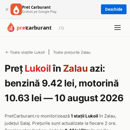
Pret Carburant
×
Deschide
Gratuit pe Google Play
|
← Toate stațiile Lukoil
Toate prețurile Zalau
Preț
Lukoil
în
Zalau
azi:
benzină 9.42 lei, motorină
10.63 lei — 10 august 2026
PretCarburant.ro monitorizează
1 stații Lukoil
în Zalau,
județul Salaj. Prețurile sunt actualizate la fiecare 2 ore.