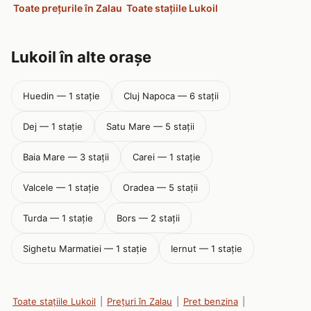
Toate prețurile în Zalau
Toate stațiile Lukoil
Lukoil în alte orașe
Huedin — 1 stație
Cluj Napoca — 6 stații
Dej — 1 stație
Satu Mare — 5 stații
Baia Mare — 3 stații
Carei — 1 stație
Valcele — 1 stație
Oradea — 5 stații
Turda — 1 stație
Bors — 2 stații
Sighetu Marmatiei — 1 stație
Iernut — 1 stație
Toate stațiile Lukoil
|
Prețuri în Zalau
|
Pret benzina
|