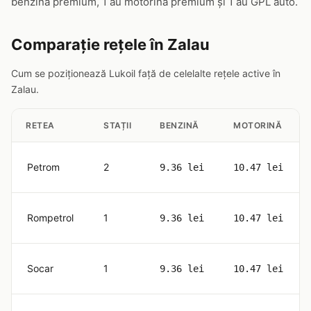
benzină premium, 1 au motorină premium și 1 au GPL auto.
Comparație rețele în Zalau
Cum se poziționează Lukoil față de celelalte rețele active în
Zalau.
RETEA
STAȚII
BENZINĂ
MOTORINĂ
Petrom
2
9.36 lei
10.47 lei
Rompetrol
1
9.36 lei
10.47 lei
Socar
1
9.36 lei
10.47 lei