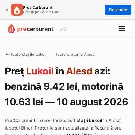
Pret Carburant
×
Deschide
Gratuit pe Google Play
|
← Toate stațiile Lukoil
Toate prețurile Alesd
Preț
Lukoil
în
Alesd
azi:
benzină 9.42 lei, motorină
10.63 lei — 10 august 2026
PretCarburant.ro monitorizează
1 stații Lukoil
în Alesd,
județul Bihor. Prețurile sunt actualizate la fiecare 2 ore.