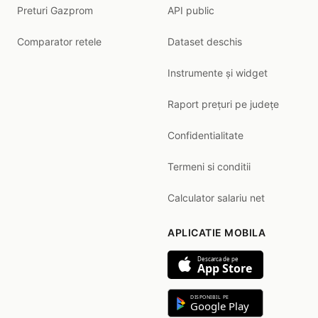
Preturi Gazprom
API public
Comparator retele
Dataset deschis
Instrumente și widget
Raport prețuri pe județe
Confidentialitate
Termeni si conditii
Calculator salariu net
APLICATIE MOBILA
Descarca de pe
App Store
DISPONIBIL PE
Google Play