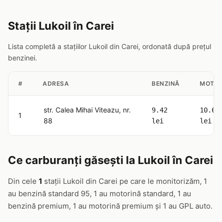
Stații Lukoil în Carei
Lista completă a stațiilor Lukoil din Carei, ordonată după prețul
benzinei.
#
ADRESA
BENZINĂ
MOTOR
str. Calea Mihai Viteazu, nr.
9.42
10.63
1
88
lei
lei
Ce carburanți găsești la Lukoil în Carei
Din cele
1
stații Lukoil din Carei pe care le monitorizăm, 1
au benzină standard 95, 1 au motorină standard, 1 au
benzină premium, 1 au motorină premium și 1 au GPL auto.