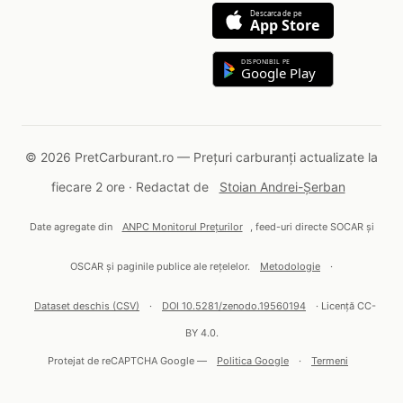
Descarca de pe
App Store
DISPONIBIL PE
Google Play
© 2026 PretCarburant.ro — Prețuri carburanți actualizate la
fiecare 2 ore · Redactat de
Stoian Andrei-Șerban
Date agregate din
ANPC Monitorul Prețurilor
, feed-uri directe SOCAR și
OSCAR și paginile publice ale rețelelor.
Metodologie
·
Dataset deschis (CSV)
·
DOI 10.5281/zenodo.19560194
· Licență CC-
BY 4.0.
Protejat de reCAPTCHA Google —
Politica Google
·
Termeni