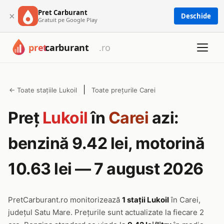
Pret Carburant
×
Deschide
Gratuit pe Google Play
|
← Toate stațiile Lukoil
Toate prețurile Carei
Preț
Lukoil
în
Carei
azi:
benzină 9.42 lei, motorină
10.63 lei — 7 august 2026
PretCarburant.ro monitorizează
1 stații Lukoil
în Carei,
județul Satu Mare. Prețurile sunt actualizate la fiecare 2