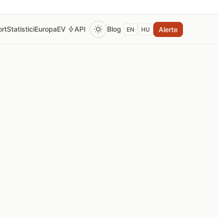
rt
Statistici
Europa
EV
API
Blog
Alerte
EN
HU