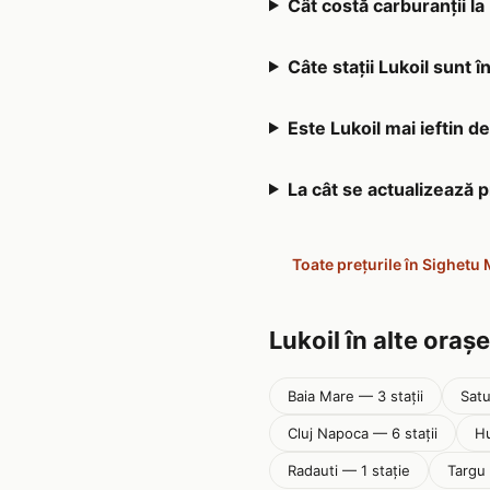
Cât costă carburanții la
Câte stații Lukoil sunt 
Este Lukoil mai ieftin d
La cât se actualizează 
Toate prețurile în Sighetu
Lukoil în alte orașe
Baia Mare — 3 stații
Satu
Cluj Napoca — 6 stații
Hu
Radauti — 1 stație
Targu 