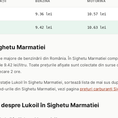
AȚII
BENZINĂ
MOTORINĂ
9.36 lei
10.57 lei
9.42 lei
10.63 lei
ighetu Marmatiei
ele majore de benzinării din România. În Sighetu Marmatiei compa
 9.42 lei/litru. Toate prețurile afișate sunt colectate din surse
iecare 2 ore.
 stație Lukoil în Sighetu Marmatiei, sortează lista de mai sus d
nd-urile din Sighetu Marmatiei, vezi pagina
prețuri carburanți S
e despre Lukoil în Sighetu Marmatiei