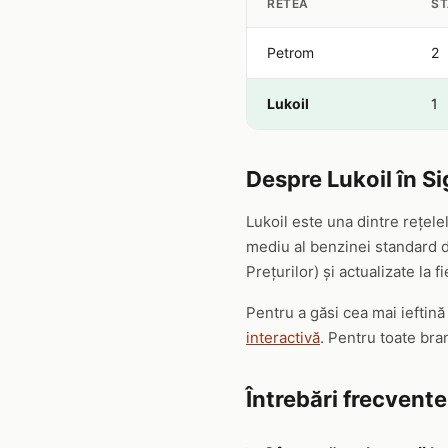
RETEA
ST
Petrom
2
Lukoil
1
Despre Lukoil în S
Lukoil este una dintre rețel
mediu al benzinei standard de
Prețurilor) și actualizate la f
Pentru a găsi cea mai ieftină
interactivă
. Pentru toate bra
Întrebări frecvent