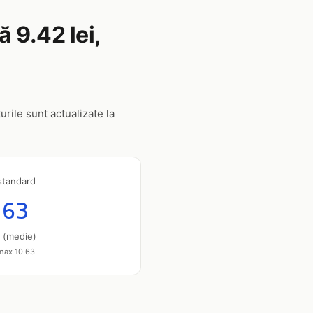
ă 9.42 lei,
rile sunt actualizate la
standard
.63
u (medie)
 max 10.63