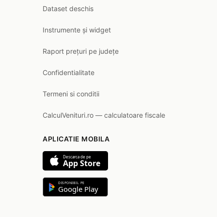
Dataset deschis
Instrumente și widget
Raport prețuri pe județe
Confidentialitate
Termeni si conditii
CalculVenituri.ro — calculatoare fiscale
APLICATIE MOBILA
Descarca de pe
App Store
DISPONIBIL PE
Google Play