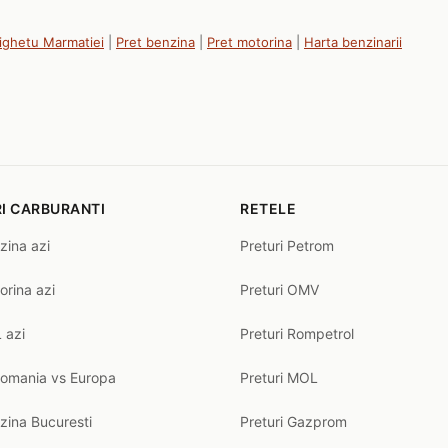
Sighetu Marmatiei
|
Pret benzina
|
Pret motorina
|
Harta benzinarii
I CARBURANTI
RETELE
zina azi
Preturi Petrom
orina azi
Preturi OMV
 azi
Preturi Rompetrol
Romania vs Europa
Preturi MOL
zina Bucuresti
Preturi Gazprom