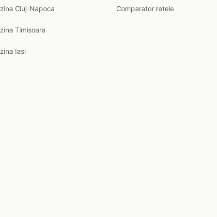
nzina Cluj-Napoca
Comparator retele
zina Timisoara
zina Iasi