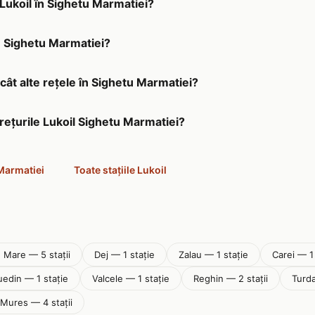
 Lukoil în Sighetu Marmatiei?
în Sighetu Marmatiei?
ecât alte rețele în Sighetu Marmatiei?
prețurile Lukoil Sighetu Marmatiei?
 Marmatiei
Toate stațiile Lukoil
 Mare — 5 stații
Dej — 1 stație
Zalau — 1 stație
Carei — 1
edin — 1 stație
Valcele — 1 stație
Reghin — 2 stații
Turda
Mures — 4 stații