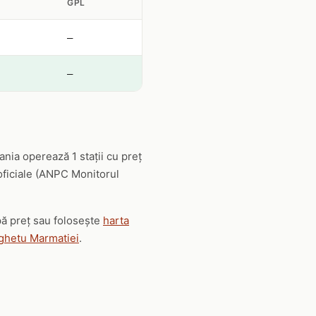
GPL
—
—
nia operează 1 stații cu preț
 oficiale (ANPC Monitorul
upă preț sau folosește
harta
ighetu Marmatiei
.