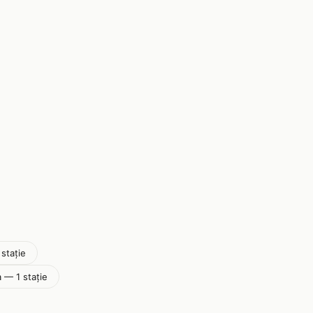
 stație
 — 1 stație