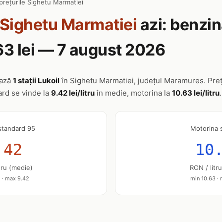
prețurile Sighetu Marmatiei
Sighetu Marmatiei
azi: benzin
63 lei — 7 august 2026
ează
1 stații Lukoil
în Sighetu Marmatiei, județul Maramures. Prețu
ard se vinde la
9.42 lei/litru
în medie, motorina la
10.63 lei/litru
.
standard 95
Motorina 
.42
10
tru (medie)
RON / litr
 · max 9.42
min 10.63 ·