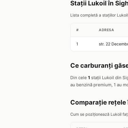
Stații Lukoil în Si
Lista completă a stațiilor Luko
#
ADRESA
1
str. 22 Decemb
Ce carburanți găse
Din cele
1
stații Lukoil din S
au benzină premium, 1 au mot
Comparație rețele 
Cum se poziționează Lukoil față