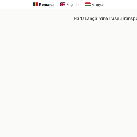
Romana
·
English
·
Magyar
Harta
Langa mine
Traseu
Transpo