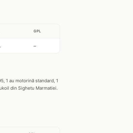
Ă
GPL
i
—
5, 1 au motorină standard, 1
ukoil din Sighetu Marmatiei.