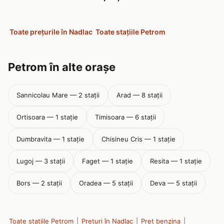
Toate prețurile în Nadlac
Toate stațiile Petrom
Petrom în alte orașe
Sannicolau Mare — 2 stații
Arad — 8 stații
Ortisoara — 1 stație
Timisoara — 6 stații
Dumbravita — 1 stație
Chisineu Cris — 1 stație
Lugoj — 3 stații
Faget — 1 stație
Resita — 1 stație
Bors — 2 stații
Oradea — 5 stații
Deva — 5 stații
Toate stațiile Petrom
|
Prețuri în Nadlac
|
Pret benzina
|