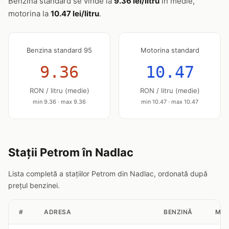
Benzina standard se vinde la
9.36 lei/litru
în medie,
motorina la
10.47 lei/litru
.
Benzina standard 95
Motorina standard
9.36
10.47
RON / litru (medie)
RON / litru (medie)
min 9.36 · max 9.36
min 10.47 · max 10.47
Stații Petrom în Nadlac
Lista completă a stațiilor Petrom din Nadlac, ordonată după
prețul benzinei.
#
ADRESA
BENZINĂ
MOT