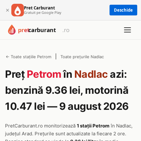
Pret Carburant
×
Deschide
Gratuit pe Google Play
|
← Toate stațiile Petrom
Toate prețurile Nadlac
Preț
Petrom
în
Nadlac
azi:
benzină 9.36 lei, motorină
10.47 lei — 9 august 2026
PretCarburant.ro monitorizează
1 stații Petrom
în Nadlac,
județul Arad. Prețurile sunt actualizate la fiecare 2 ore.