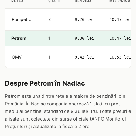
RETEA
STAȚII
BENZINĂ
MOTORINĂ
Rompetrol
2
9.26 lei
10.47 lei
Petrom
1
9.36 lei
10.47 lei
OMV
1
9.42 lei
10.53 lei
Despre Petrom în Nadlac
Petrom este una dintre rețelele majore de benzinării din
România. În Nadlac compania operează 1 stații cu preț
mediu al benzinei standard de 9.36 lei/litru. Toate prețurile
afișate sunt colectate din surse oficiale (ANPC Monitorul
Prețurilor) și actualizate la fiecare 2 ore.