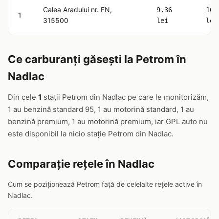
Calea Aradului nr. FN,
9.36
10.
1
315500
lei
lei
Ce carburanți găsești la Petrom în
Nadlac
Din cele
1
stații Petrom din Nadlac pe care le monitorizăm,
1 au benzină standard 95, 1 au motorină standard, 1 au
benzină premium, 1 au motorină premium, iar GPL auto nu
este disponibil la nicio stație Petrom din Nadlac.
Comparație rețele în Nadlac
Cum se poziționează Petrom față de celelalte rețele active în
Nadlac.