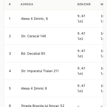
#
ADRESA
BENZINĂ
MOT
9.47
10.
1
Aleea 4 Simnic, 6
lei
lei
9.47
10.
2
Str. Caracal 146
lei
lei
9.47
10.
3
Bd. Decebal 85
lei
lei
9.47
10.
4
Str. Imparatul Traian 211
lei
lei
9.47
10.
5
Aleea 4 Șimnic 6
lei
lei
6
Strada Brazda lui Novac 52
—
—