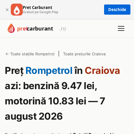
Pret Carburant
×
Deschide
Gratuit pe Google Play
|
← Toate stațiile Rompetrol
Toate prețurile Craiova
Preț
Rompetrol
în
Craiova
azi: benzină 9.47 lei,
motorină 10.83 lei — 7
august 2026