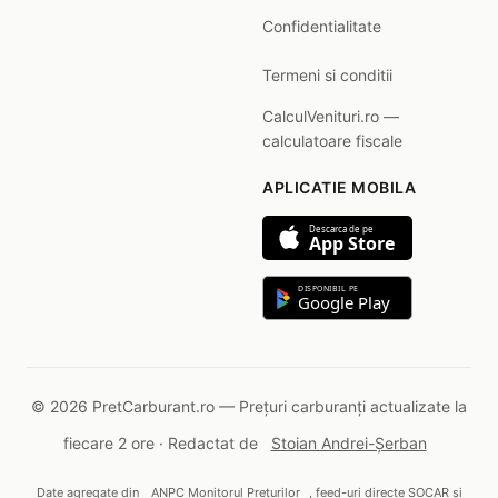
Confidentialitate
Termeni si conditii
CalculVenituri.ro —
calculatoare fiscale
APLICATIE MOBILA
Descarca de pe
App Store
DISPONIBIL PE
Google Play
© 2026 PretCarburant.ro — Prețuri carburanți actualizate la
fiecare 2 ore · Redactat de
Stoian Andrei-Șerban
Date agregate din
ANPC Monitorul Prețurilor
, feed-uri directe SOCAR și