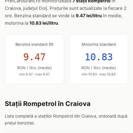
PretCarburant.ro monitorizează
7 stații Rompetrol
în
Craiova, județul Dolj. Prețurile sunt actualizate la fiecare 2
ore. Benzina standard se vinde la
9.47 lei/litru
în medie,
motorina la
10.83 lei/litru
.
Benzina standard 95
Motorina standard
9.47
10.83
RON / litru (medie)
RON / litru (medie)
min 9.47 · max 9.47
min 10.83 · max 10.83
Stații Rompetrol în Craiova
Lista completă a stațiilor Rompetrol din Craiova, ordonată după
prețul benzinei.