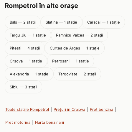
Rompetrol în alte orașe
Bals — 2 stații
Slatina — 1 stație
Caracal — 1 stație
Targu Jiu — 1 stație
Ramnicu Valcea — 2 stații
Pitesti — 4 stații
Curtea de Arges — 1 stație
Orsova — 1 stație
Petroșani — 1 stație
Alexandria — 1 stație
Targoviste — 2 stații
Sibiu — 3 stații
Toate stațiile Rompetrol
|
Prețuri în Craiova
|
Pret benzina
|
Pret motorina
|
Harta benzinarii