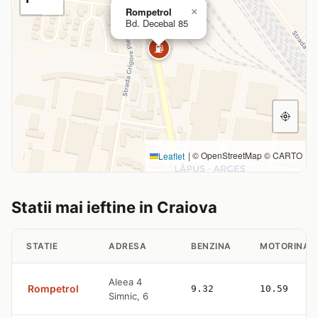
Rompetrol
×
Bd. Decebal 85
⛽
|
© OpenStreetMap © CARTO
Leaflet
Statii mai ieftine in Craiova
STATIE
ADRESA
BENZINA
MOTORINA
Aleea 4
Rompetrol
9.32
10.59
Simnic, 6