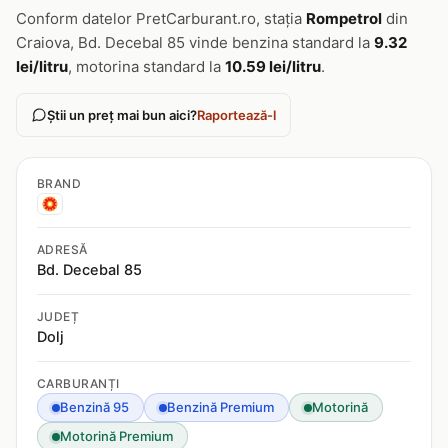
Conform datelor PretCarburant.ro, stația
Rompetrol
din
Craiova, Bd. Decebal 85 vinde benzina standard la
9.32
lei/litru
, motorina standard la
10.59 lei/litru
.
Știi un preț mai bun aici?
Raportează-l
BRAND
ADRESĂ
Bd. Decebal 85
JUDEȚ
Dolj
CARBURANȚI
Benzină 95
Benzină Premium
Motorină
Motorină Premium