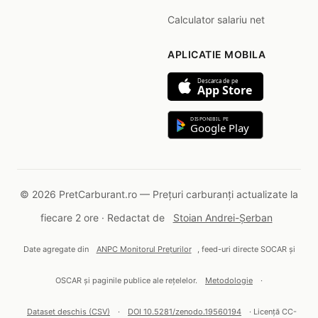
Calculator salariu net
APLICATIE MOBILA
Descarca de pe
App Store
DISPONIBIL PE
Google Play
© 2026 PretCarburant.ro — Prețuri carburanți actualizate la
fiecare 2 ore · Redactat de
Stoian Andrei-Șerban
Date agregate din
ANPC Monitorul Prețurilor
, feed-uri directe SOCAR și
OSCAR și paginile publice ale rețelelor.
Metodologie
·
Dataset deschis (CSV)
·
DOI 10.5281/zenodo.19560194
· Licență CC-