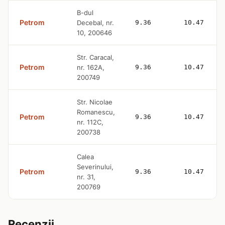
B-dul
Petrom
Decebal, nr.
9.36
10.47
10, 200646
Str. Caracal,
Petrom
nr. 162A,
9.36
10.47
200749
Str. Nicolae
Romanescu,
Petrom
9.36
10.47
nr. 112C,
200738
Calea
Severinului,
Petrom
9.36
10.47
nr. 31,
200769
Recenzii