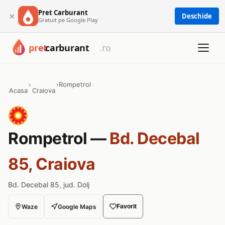
Pret Carburant
×
Deschide
Gratuit pe Google Play
›
›
Rompetrol
Acasa
Craiova
Rompetrol —
Bd. Decebal
85, Craiova
Bd. Decebal 85, jud. Dolj
Waze
Google Maps
Favorit