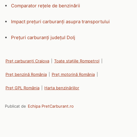
Comparator rețele de benzinării
Impact prețuri carburanți asupra transportului
Prețuri carburanți județul Dolj
Preț carburanți Craiova
|
Toate stațiile Rompetrol
|
Preț benzină România
|
Preț motorină România
|
Preț GPL România
|
Harta benzinăriilor
Publicat de
Echipa PretCarburant.ro