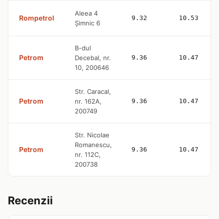
Aleea 4
Rompetrol
9.32
10.53
Șimnic 6
B-dul
Petrom
Decebal, nr.
9.36
10.47
10, 200646
Str. Caracal,
Petrom
nr. 162A,
9.36
10.47
200749
Str. Nicolae
Romanescu,
Petrom
9.36
10.47
nr. 112C,
200738
Recenzii