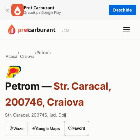
Pret Carburant
×
Deschide
Gratuit pe Google Play
›
›
Petrom
Acasa
Craiova
Petrom —
Str. Caracal,
200746, Craiova
Str. Caracal, 200746, jud. Dolj
Waze
Google Maps
Favorit