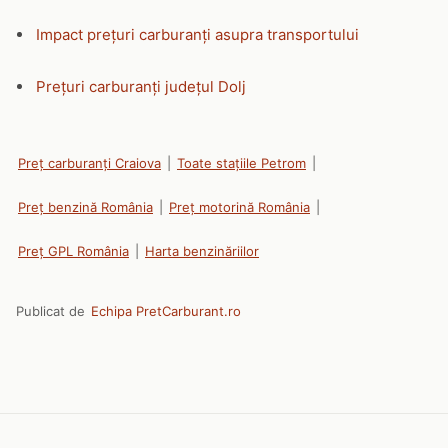
Impact prețuri carburanți asupra transportului
Prețuri carburanți județul Dolj
Preț carburanți Craiova
|
Toate stațiile Petrom
|
Preț benzină România
|
Preț motorină România
|
Preț GPL România
|
Harta benzinăriilor
Publicat de
Echipa PretCarburant.ro