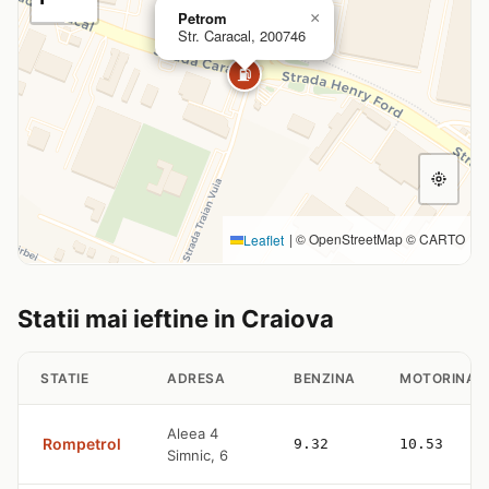
Petrom
×
Str. Caracal, 200746
⛽
|
© OpenStreetMap © CARTO
Leaflet
Statii mai ieftine in Craiova
STATIE
ADRESA
BENZINA
MOTORINA
Aleea 4
Rompetrol
9.32
10.53
Simnic, 6