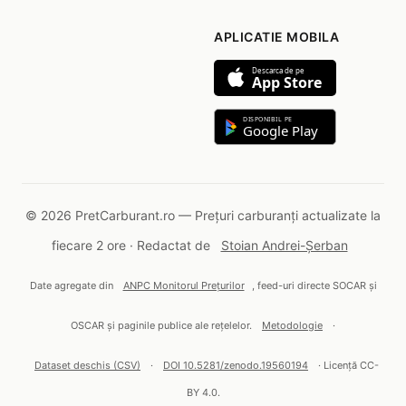
APLICATIE MOBILA
Descarca de pe
App Store
DISPONIBIL PE
Google Play
© 2026 PretCarburant.ro — Prețuri carburanți actualizate la
fiecare 2 ore · Redactat de
Stoian Andrei-Șerban
Date agregate din
ANPC Monitorul Prețurilor
, feed-uri directe SOCAR și
OSCAR și paginile publice ale rețelelor.
Metodologie
·
Dataset deschis (CSV)
·
DOI 10.5281/zenodo.19560194
· Licență CC-
BY 4.0.