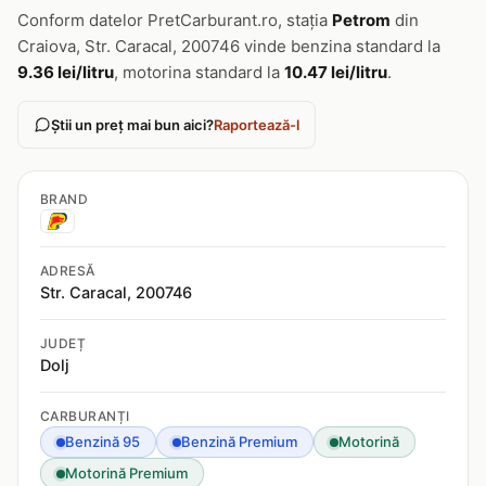
Conform datelor PretCarburant.ro, stația
Petrom
din
Craiova, Str. Caracal, 200746 vinde benzina standard la
9.36 lei/litru
, motorina standard la
10.47 lei/litru
.
Știi un preț mai bun aici?
Raportează-l
BRAND
ADRESĂ
Str. Caracal, 200746
JUDEȚ
Dolj
CARBURANȚI
Benzină 95
Benzină Premium
Motorină
Motorină Premium