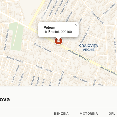
×
Petrom
str Brestei, 200199
⛽
iova
BENZINA
MOTORINA
GPL