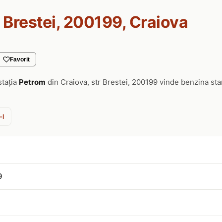
r Brestei, 200199, Craiova
Favorit
stația
Petrom
din Craiova, str Brestei, 200199 vinde benzina st
-l
9