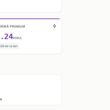
RINĂ PREMIUM
.24
RON/L
.00 lei vs ieri
ia