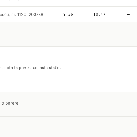
escu, nr. 112C, 200738
9.36
10.47
—
nt nota ta pentru aceasta statie.
a o parere!