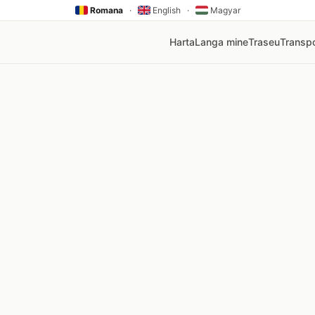
Romana
·
English
·
Magyar
Harta
Langa mine
Traseu
Transpo