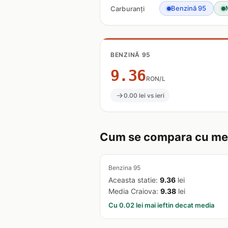
Benzină 95
Carburanți
BENZINĂ 95
9.36
RON/L
0.00 lei vs ieri
Cum se compara cu med
Benzina 95
Aceasta statie:
9.36
lei
Media Craiova:
9.38
lei
Cu 0.02 lei mai ieftin decat media