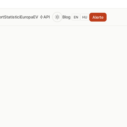
rt
Statistici
Europa
EV
API
Blog
Alerte
EN
HU