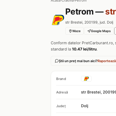
Acasa
›
Craiova
›
Petrom
Petrom —
st
str Brestei, 200199, jud. Dolj
Waze
Google Maps
Conform datelor PretCarburant.ro, 
standard la
10.47 lei/litru
.
Știi un preț mai bun aici?
Raportează
Brand
str Brestei, 20019
Adresă
Dolj
Județ