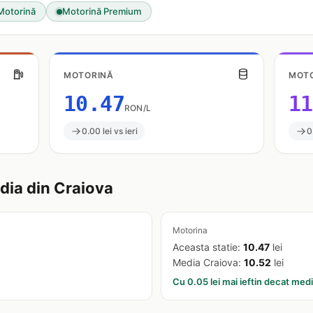
Motorină
Motorină Premium
MOTORINĂ
MOTO
10.47
11
RON/L
0.00 lei vs ieri
0
ia din Craiova
Motorina
Aceasta statie:
10.47
lei
Media Craiova:
10.52
lei
Cu 0.05 lei mai ieftin decat med