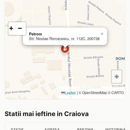
+
−
Petrom
×
Str. Nicolae Romanescu, nr. 112C, 200738
⛽
|
© OpenStreetMap © CARTO
Leaflet
Statii mai ieftine in Craiova
STATIE
ADRESA
BENZINA
MOTORINA