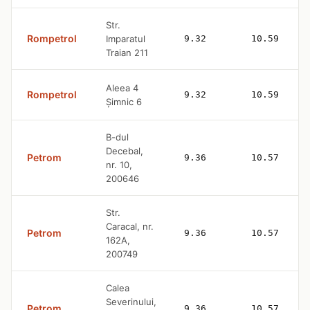
Str.
Rompetrol
Imparatul
9.32
10.59
Traian 211
Aleea 4
Rompetrol
9.32
10.59
Șimnic 6
B-dul
Decebal,
Petrom
9.36
10.57
nr. 10,
200646
Str.
Caracal, nr.
Petrom
9.36
10.57
162A,
200749
Calea
Severinului,
Petrom
9.36
10.57