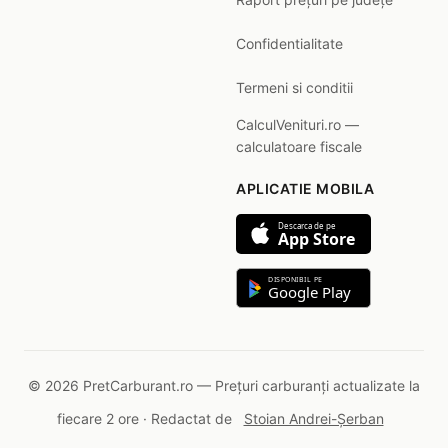
Confidentialitate
Termeni si conditii
CalculVenituri.ro —
calculatoare fiscale
APLICATIE MOBILA
Descarca de pe
App Store
DISPONIBIL PE
Google Play
© 2026 PretCarburant.ro — Prețuri carburanți actualizate la
fiecare 2 ore · Redactat de
Stoian Andrei-Șerban