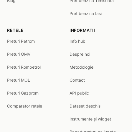
Blog
Pret benzina Timisoara
Pret benzina Iasi
RETELE
INFORMATII
Preturi Petrom
Info hub
Preturi OMV
Despre noi
Preturi Rompetrol
Metodologie
Preturi MOL
Contact
Preturi Gazprom
API public
Comparator retele
Dataset deschis
Instrumente și widget
Raport prețuri pe județe