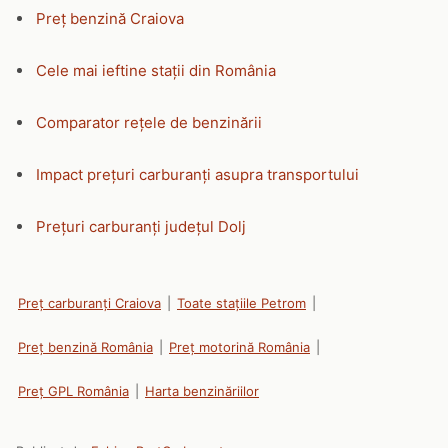
Preț benzină Craiova
Cele mai ieftine stații din România
Comparator rețele de benzinării
Impact prețuri carburanți asupra transportului
Prețuri carburanți județul Dolj
Preț carburanți Craiova
|
Toate stațiile Petrom
|
Preț benzină România
|
Preț motorină România
|
Preț GPL România
|
Harta benzinăriilor