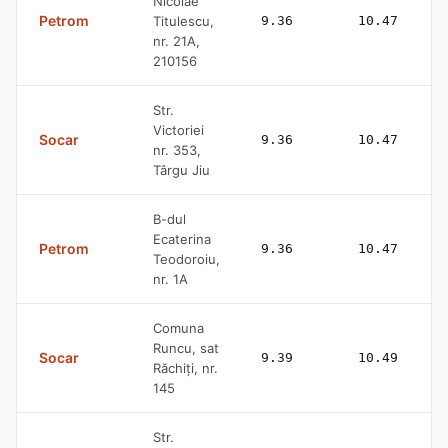
Nicolae
Petrom
Titulescu,
9.36
10.47
nr. 21A,
210156
Str.
Victoriei
Socar
9.36
10.47
nr. 353,
Târgu Jiu
B-dul
Ecaterina
Petrom
9.36
10.47
Teodoroiu,
nr. 1A
Comuna
Runcu, sat
Socar
9.39
10.49
Răchiți, nr.
145
Str.