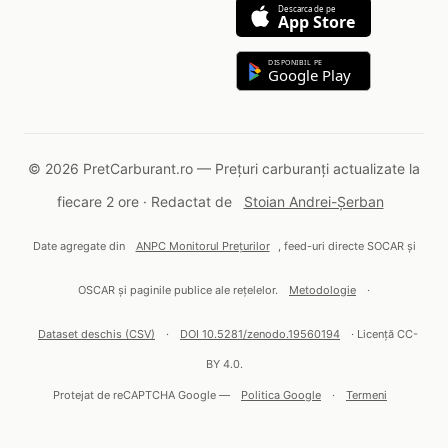
Descarca de pe
App Store
DISPONIBIL PE
Google Play
© 2026 PretCarburant.ro — Prețuri carburanți actualizate la
fiecare 2 ore · Redactat de
Stoian Andrei-Șerban
Date agregate din
ANPC Monitorul Prețurilor
, feed-uri directe SOCAR și
OSCAR și paginile publice ale rețelelor.
Metodologie
·
Dataset deschis (CSV)
·
DOI 10.5281/zenodo.19560194
· Licență CC-
BY 4.0.
Protejat de reCAPTCHA Google —
Politica Google
·
Termeni