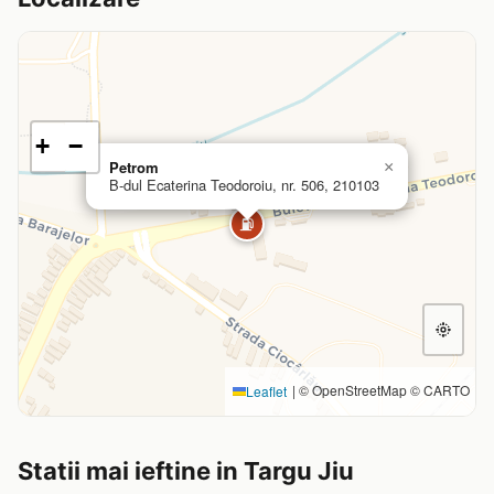
+
−
Petrom
×
B-dul Ecaterina Teodoroiu, nr. 506, 210103
⛽
|
© OpenStreetMap © CARTO
Leaflet
Statii mai ieftine in Targu Jiu