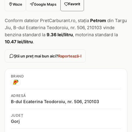
Waze
Google Maps
Favorit
Conform datelor PretCarburant.ro, stația
Petrom
din Targu
Jiu, B-dul Ecaterina Teodoroiu, nr. 506, 210103 vinde
benzina standard la
9.36 lei/litru
, motorina standard la
10.47 lei/litru
.
Știi un preț mai bun aici?
Raportează-l
BRAND
ADRESĂ
B-dul Ecaterina Teodoroiu, nr. 506, 210103
JUDEȚ
Gorj