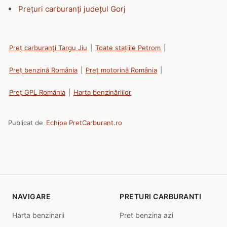
Prețuri carburanți județul Gorj
Preț carburanți Targu Jiu
|
Toate stațiile Petrom
|
Preț benzină România
|
Preț motorină România
|
Preț GPL România
|
Harta benzinăriilor
Publicat de
Echipa PretCarburant.ro
NAVIGARE
PRETURI CARBURANTI
Harta benzinarii
Pret benzina azi