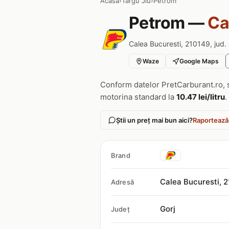
Acasa
›
Targu Jiu
›
Petrom
Petrom —
Ca
Calea Bucuresti, 210149, jud. 
Waze
Google Maps
Conform datelor PretCarburant.ro, 
motorina standard la
10.47 lei/litru
.
Știi un preț mai bun aici?
Raportează
Brand
Calea Bucuresti, 
Adresă
Gorj
Județ