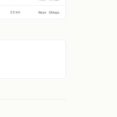
2.0 km
Waze
GMaps