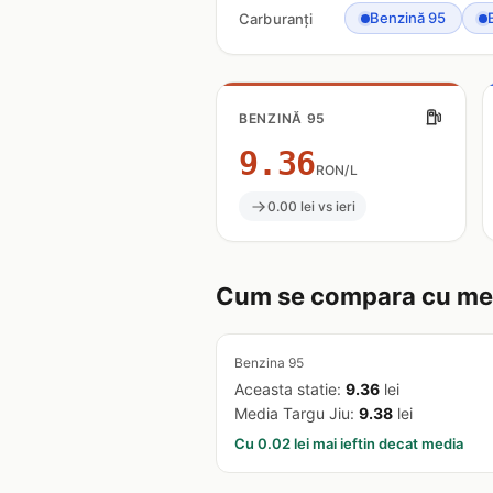
Benzină 95
Carburanți
BENZINĂ 95
9.36
RON/L
0.00 lei vs ieri
Cum se compara cu med
Benzina 95
Aceasta statie:
9.36
lei
Media Targu Jiu:
9.38
lei
Cu 0.02 lei mai ieftin decat media