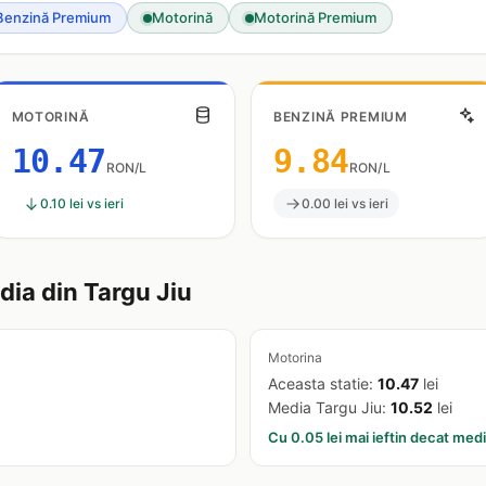
Benzină Premium
Motorină
Motorină Premium
MOTORINĂ
BENZINĂ PREMIUM
10.47
9.84
RON/L
RON/L
0.10 lei vs ieri
0.00 lei vs ieri
ia din Targu Jiu
Motorina
Aceasta statie:
10.47
lei
Media Targu Jiu:
10.52
lei
Cu 0.05 lei mai ieftin decat med