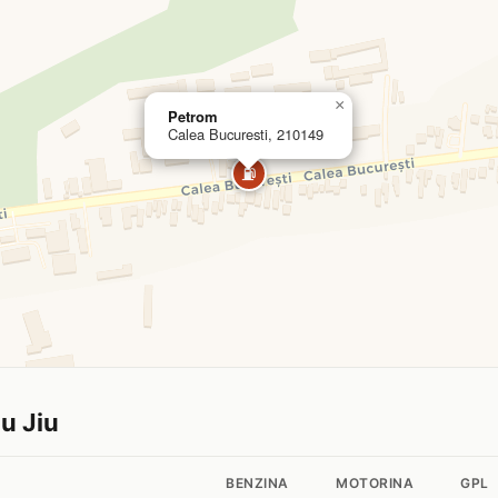
×
Petrom
Calea Bucuresti, 210149
⛽
gu Jiu
BENZINA
MOTORINA
GPL