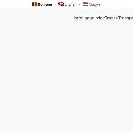
Romana
·
English
·
Magyar
Harta
Langa mine
Traseu
Transpo