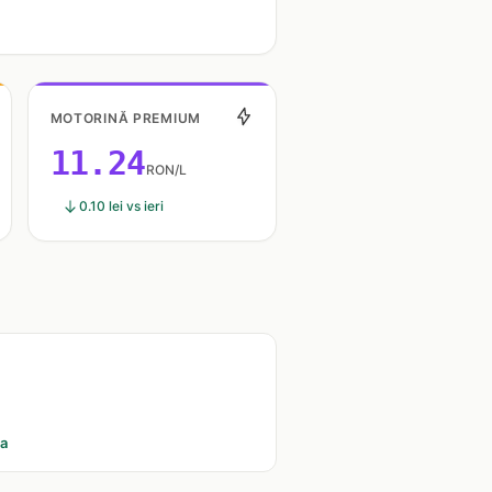
MOTORINĂ PREMIUM
11.24
RON/L
0.10 lei vs ieri
ia