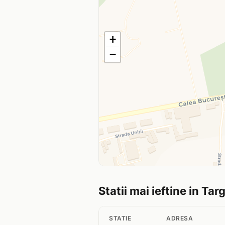
+
−
Statii mai ieftine in Tar
STATIE
ADRESA