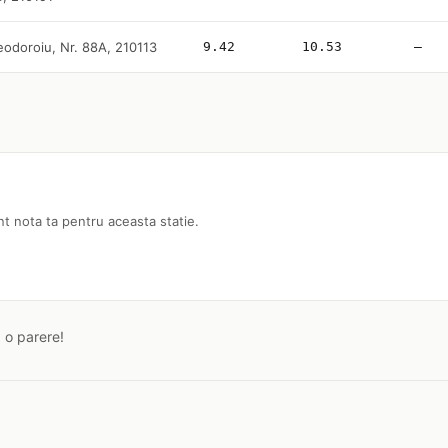
eodoroiu, Nr. 88A, 210113
9.42
10.53
—
nt nota ta pentru aceasta statie.
a o parere!