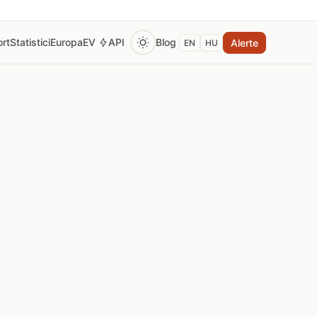
rt
Statistici
Europa
EV
API
Blog
Alerte
EN
HU