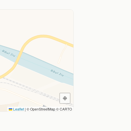
Leaflet
|
© OpenStreetMap © CARTO