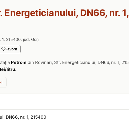
r. Energeticianului, DN66, nr. 
. 1, 215400, jud. Gorj
Favorit
stația
Petrom
din Rovinari, Str. Energeticianului, DN66, nr. 1, 2
lei/litru
.
-l
ui, DN66, nr. 1, 215400