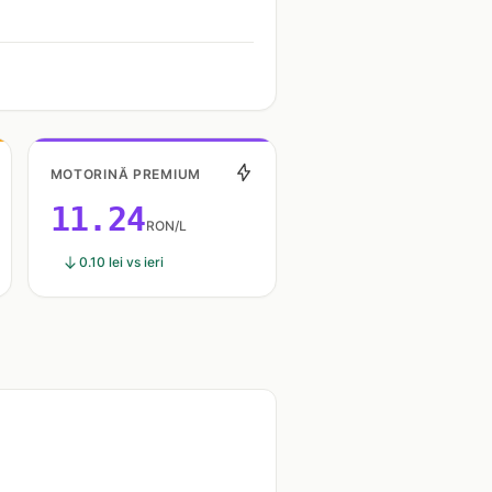
MOTORINĂ PREMIUM
11.24
RON/L
0.10 lei vs ieri