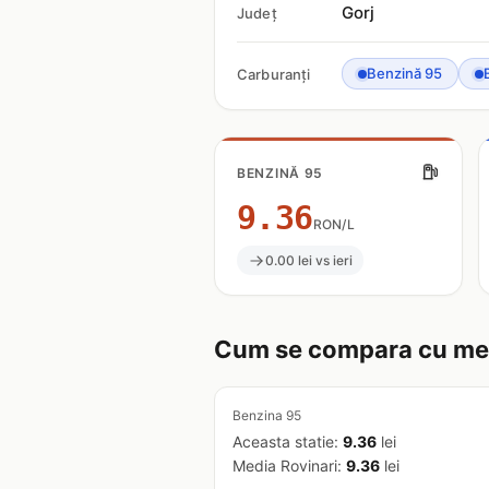
Gorj
Județ
Benzină 95
Carburanți
BENZINĂ 95
9.36
RON/L
0.00 lei vs ieri
Cum se compara cu med
Benzina 95
Aceasta statie:
9.36
lei
Media Rovinari:
9.36
lei