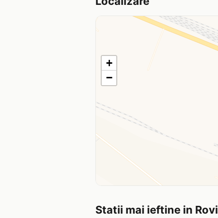
Localizare
+
−
Statii mai ieftine in Rov