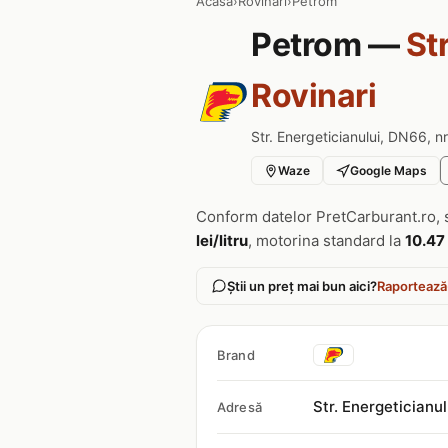
Acasa
›
Rovinari
›
Petrom
Petrom —
St
Rovinari
Str. Energeticianului, DN66, nr
Waze
Google Maps
Conform datelor PretCarburant.ro, 
lei/litru
, motorina standard la
10.47 
Știi un preț mai bun aici?
Raportează
Brand
Str. Energeticianul
Adresă