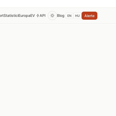
rt
Statistici
Europa
EV
API
Blog
Alerte
EN
HU