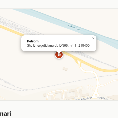
×
Petrom
Str. Energeticianului, DN66, nr. 1, 215400
⛽
inari