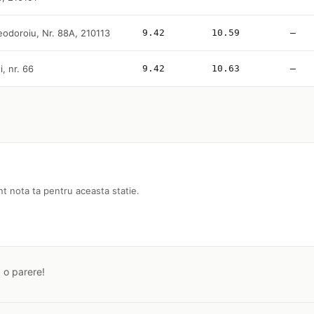
eodoroiu, Nr. 88A, 210113
9.42
10.59
—
i, nr. 66
9.42
10.63
—
nt nota ta pentru aceasta statie.
a o parere!