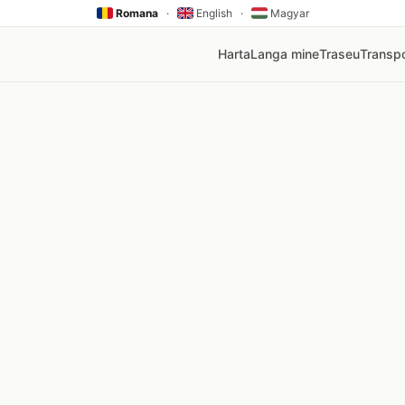
Romana
·
English
·
Magyar
Harta
Langa mine
Traseu
Transpo