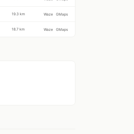
19.3 km
Waze
GMaps
18.7 km
Waze
GMaps