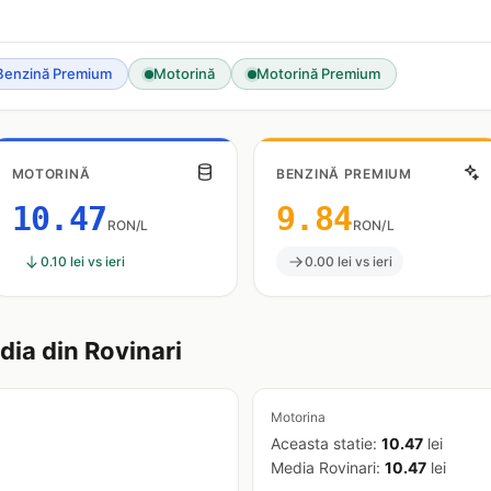
Benzină Premium
Motorină
Motorină Premium
MOTORINĂ
BENZINĂ PREMIUM
10.47
9.84
RON/L
RON/L
0.10 lei vs ieri
0.00 lei vs ieri
ia din Rovinari
Motorina
Aceasta statie:
10.47
lei
Media Rovinari:
10.47
lei