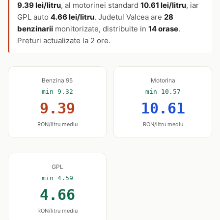
9.39 lei/litru
, al motorinei standard
10.61 lei/litru
, iar
GPL auto
4.66 lei/litru
. Judetul Valcea are
28
benzinarii
monitorizate, distribuite in
14 orase
.
Preturi actualizate la 2 ore.
Benzina 95
Motorina
min 9.32
min 10.57
9.39
10.61
RON/litru mediu
RON/litru mediu
GPL
min 4.59
4.66
RON/litru mediu