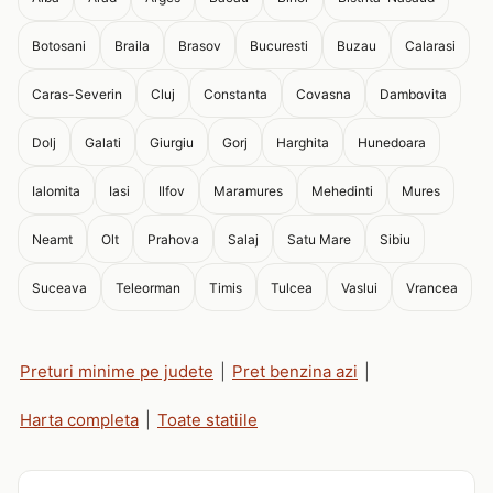
Botosani
Braila
Brasov
Bucuresti
Buzau
Calarasi
Caras-Severin
Cluj
Constanta
Covasna
Dambovita
Dolj
Galati
Giurgiu
Gorj
Harghita
Hunedoara
Ialomita
Iasi
Ilfov
Maramures
Mehedinti
Mures
Neamt
Olt
Prahova
Salaj
Satu Mare
Sibiu
Suceava
Teleorman
Timis
Tulcea
Vaslui
Vrancea
Preturi minime pe judete
|
Pret benzina azi
|
Harta completa
|
Toate statiile