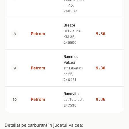
nr. 40,
240307
Brezoi
DN 7, Sibiu
Petrom
9.36
10
8
KM 35,
245500
Ramnicu
Valcea
Petrom
9.36
10
9
str. Libertatii
nr. 56,
240451
Racovita
Petrom
9.36
10
10
sat Tutulesti,
247530
Detaliat pe carburant în județul Valcea: