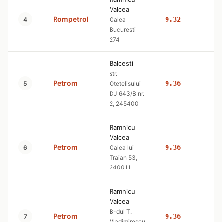
Valcea
Rompetrol
9.32
10
4
Calea
Bucuresti
274
Balcesti
str.
Petrom
9.36
10
5
Otetelisului
DJ 643/B nr.
2, 245400
Ramnicu
Valcea
Petrom
9.36
10
6
Calea lui
Traian 53,
240011
Ramnicu
Valcea
B-dul T.
Petrom
9.36
10
7
Vladimirescu