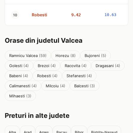
Robesti
9.42
10.63
10
Orase din judetul Valcea
Ramnicu Valcea
(59)
Horezu
(8)
Bujoreni
(5)
Golesti
(4)
Brezoi
(4)
Racovita
(4)
Dragasani
(4)
Babeni
(4)
Robesti
(4)
Stefanesti
(4)
Calimanesti
(4)
Milcoiu
(4)
Balcesti
(3)
Mihaesti
(3)
Preturi in alte judete
Alba
Arad
Arges
Bacau
Bihor
Bistrita-Nasaud