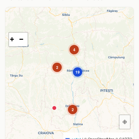
+
−
4
2
19
2
|
© OpenStreetMap © CARTO