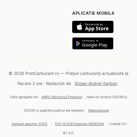
APLICATIE MOBILA
Descarca de pe
App Store
DISPONIBIL PE
Google Play
© 2026 PretCarburant.ro — Prețuri carburanți actualizate la
fiecare 2 ore · Redactat de
Stoian Andrei-Șerban
Date agregate din
ANPC Monitorul Prețurilor
, feed-uri directe SOCAR și
OSCAR și paginile publice ale rețelelor.
Metodologie
·
Dataset deschis (CSV)
·
DOI 10.5281/zenodo.19560194
· Licență CC-
BY 4.0.