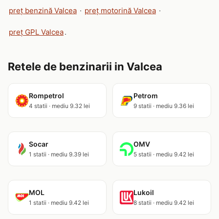
preț benzină Valcea
·
preț motorină Valcea
·
preț GPL Valcea
.
Retele de benzinarii in Valcea
Rompetrol
Petrom
4 statii · mediu 9.32 lei
9 statii · mediu 9.36 lei
Socar
OMV
1 statii · mediu 9.39 lei
5 statii · mediu 9.42 lei
MOL
Lukoil
1 statii · mediu 9.42 lei
8 statii · mediu 9.42 lei