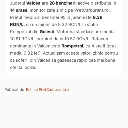
Judetul
Valcea
are
28 benzinarii
active distribuite in
14 orase
, monitorizate zilnic pe PretCarburant.ro.
Pretul mediu al benzinei 95 in judet este
9.39
RON/L
, cu un minim de 9.32 RON/L la statia
Rompetrol din
Golesti
. Motorina standard are media
10.61 RON/L, pornind de la 10.57 RON/L. Reteaua
dominanta in Valcea este
Rompetrol
, cu 4 statii (pret
mediu 9.32 lei). Actualizam aceste valori zilnic pentru
ca soferii din Valcea sa gaseasca rapid cea mai buna
oferta locala.
Publicat de
Echipa PretCarburant.ro