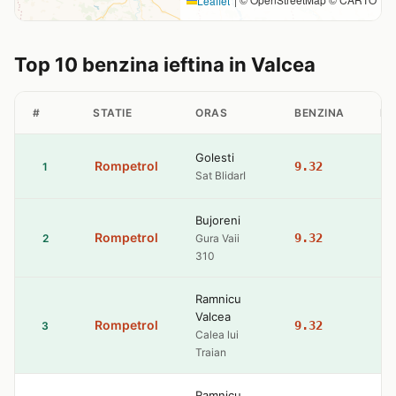
Leaflet
Top 10 benzina ieftina in Valcea
#
STATIE
ORAS
BENZINA
MO
Golesti
Rompetrol
9.32
10
1
Sat BlidarI
Bujoreni
Rompetrol
9.32
10
2
Gura Vaii
310
Ramnicu
Valcea
Rompetrol
9.32
10
3
Calea lui
Traian
Ramnicu