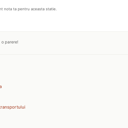
nt nota ta pentru aceasta statie.
a o parere!
a
transportului