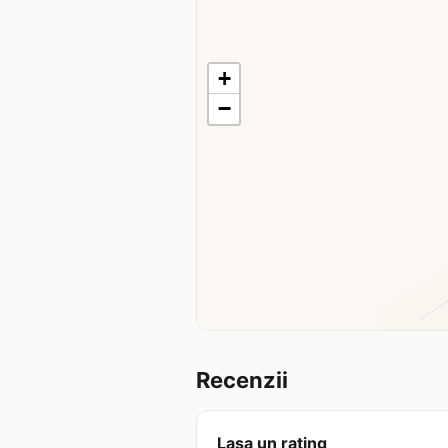
+
−
Recenzii
Lasa un rating