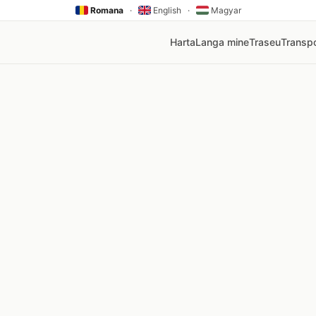
Romana
·
English
·
Magyar
Harta
Langa mine
Traseu
Transpo