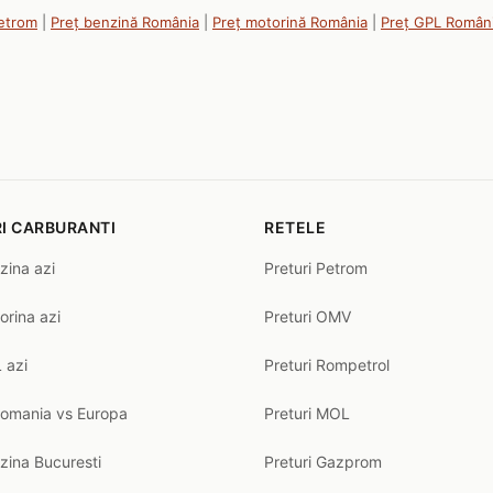
Petrom
|
Preț benzină România
|
Preț motorină România
|
Preț GPL Român
I CARBURANTI
RETELE
zina azi
Preturi Petrom
orina azi
Preturi OMV
 azi
Preturi Rompetrol
Romania vs Europa
Preturi MOL
zina Bucuresti
Preturi Gazprom