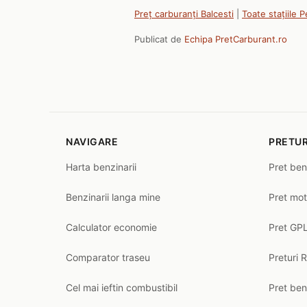
Preț carburanți Balcesti
|
Toate stațiile 
Publicat de
Echipa PretCarburant.ro
NAVIGARE
PRETUR
Harta benzinarii
Pret ben
Benzinarii langa mine
Pret mot
Calculator economie
Pret GPL
Comparator traseu
Preturi 
Cel mai ieftin combustibil
Pret ben