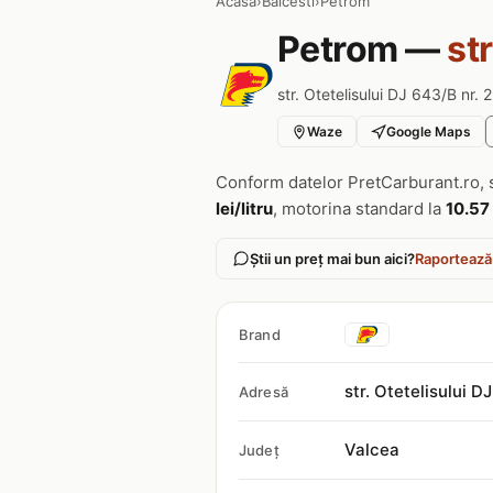
Acasa
›
Balcesti
›
Petrom
Petrom —
st
str. Otetelisului DJ 643/B nr. 
Waze
Google Maps
Conform datelor PretCarburant.ro, 
lei/litru
, motorina standard la
10.57 
Știi un preț mai bun aici?
Raportează
Brand
str. Otetelisului 
Adresă
Valcea
Județ