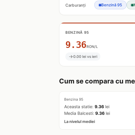
Benzină 95
Carburanți
BENZINĂ 95
9.36
RON/L
0.00 lei vs ieri
Cum se compara cu med
Benzina 95
Aceasta statie:
9.36
lei
Media Balcesti:
9.36
lei
La nivelul mediei