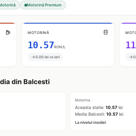
Motorină
Motorină Premium
MOTORINĂ
MOTO
10.57
11
RON/L
0.00 lei vs ieri
0
ia din Balcesti
Motorina
Aceasta statie:
10.57
lei
Media Balcesti:
10.57
lei
La nivelul mediei