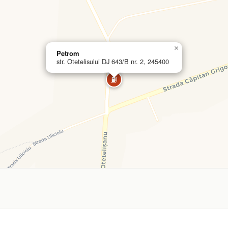
×
Petrom
str. Otetelisului DJ 643/B nr. 2, 245400
⛽