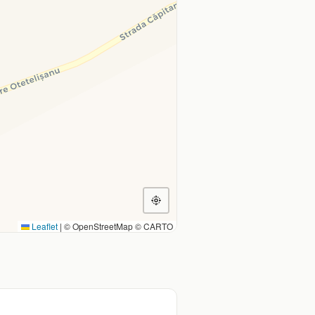
Leaflet
|
© OpenStreetMap © CARTO