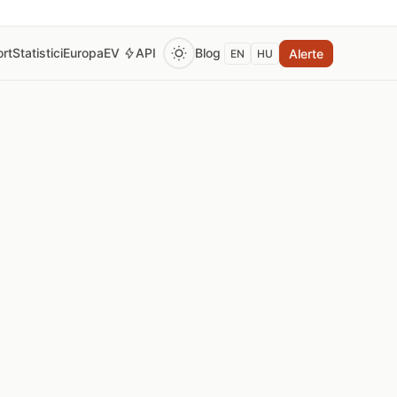
rt
Statistici
Europa
EV
API
Blog
Alerte
EN
HU