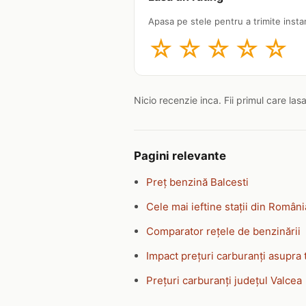
Apasa pe stele pentru a trimite insta
☆
☆
☆
☆
☆
Nicio recenzie inca. Fii primul care las
Pagini relevante
Preț benzină Balcesti
Cele mai ieftine stații din Români
Comparator rețele de benzinării
Impact prețuri carburanți asupra 
Prețuri carburanți județul Valcea