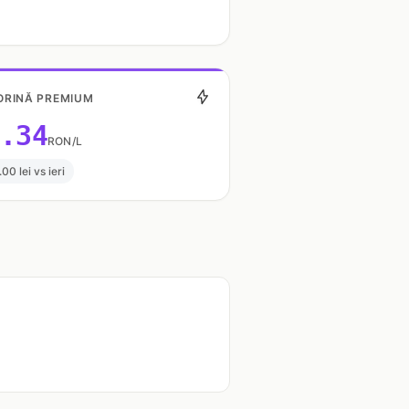
RINĂ PREMIUM
.34
RON/L
.00 lei vs ieri