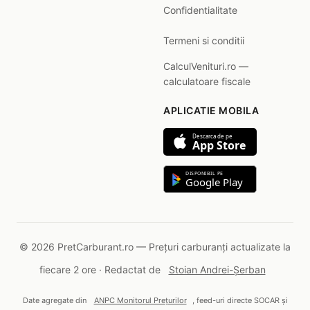
Confidentialitate
Termeni si conditii
CalculVenituri.ro —
calculatoare fiscale
APLICATIE MOBILA
Descarca de pe
App Store
DISPONIBIL PE
Google Play
© 2026 PretCarburant.ro — Prețuri carburanți actualizate la
fiecare 2 ore · Redactat de
Stoian Andrei-Șerban
Date agregate din
ANPC Monitorul Prețurilor
, feed-uri directe SOCAR și