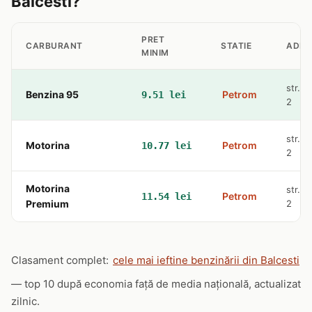
Balcesti?
PRET
CARBURANT
STATIE
ADRE
MINIM
str. O
Benzina 95
Petrom
9.51 lei
2
str. O
Motorina
Petrom
10.77 lei
2
Motorina
str. O
Petrom
11.54 lei
Premium
2
Clasament complet:
cele mai ieftine benzinării din Balcesti
— top 10 după economia față de media națională, actualizat
zilnic.