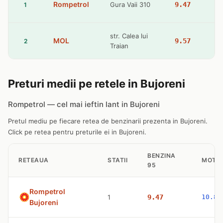
Rompetrol
Gura Vaii 310
9.47
1
str. Calea lui
MOL
9.57
2
Traian
Preturi medii pe retele in Bujoreni
Rompetrol — cel mai ieftin lant in Bujoreni
Pretul mediu pe fiecare retea de benzinarii prezenta in Bujoreni.
Click pe retea pentru preturile ei in Bujoreni.
BENZINA
RETEAUA
STATII
MOTO
95
Rompetrol
1
9.47
10.83
Bujoreni