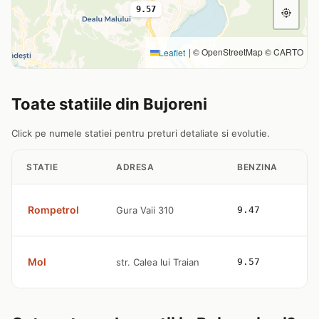
9.57
|
© OpenStreetMap © CARTO
Leaflet
Toate statiile din Bujoreni
Click pe numele statiei pentru preturi detaliate si evolutie.
STATIE
ADRESA
BENZINA
M
Rompetrol
Gura Vaii 310
9.47
1
Mol
str. Calea lui Traian
9.57
1