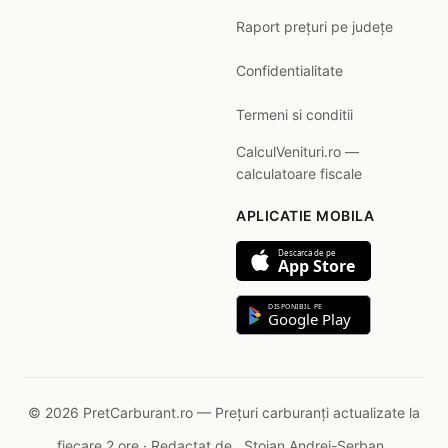
Raport prețuri pe județe
Confidentialitate
Termeni si conditii
CalculVenituri.ro —
calculatoare fiscale
APLICATIE MOBILA
Descarca de pe
App Store
DISPONIBIL PE
Google Play
© 2026 PretCarburant.ro — Prețuri carburanți actualizate la
fiecare 2 ore · Redactat de
Stoian Andrei-Șerban