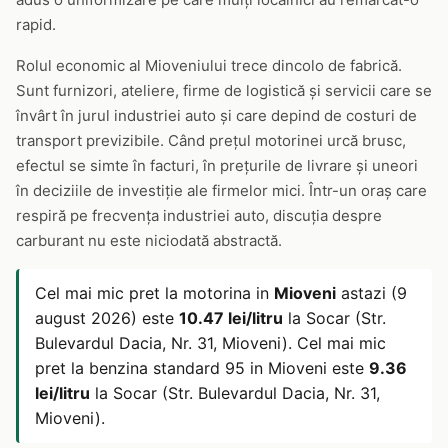
rapid.
Rolul economic al Mioveniului trece dincolo de fabrică.
Sunt furnizori, ateliere, firme de logistică și servicii care se
învârt în jurul industriei auto și care depind de costuri de
transport previzibile. Când prețul motorinei urcă brusc,
efectul se simte în facturi, în prețurile de livrare și uneori
în deciziile de investiție ale firmelor mici. Într-un oraș care
respiră pe frecvența industriei auto, discuția despre
carburant nu este niciodată abstractă.
Cel mai mic pret la motorina in
Mioveni
astazi (9
august 2026) este
10.47 lei/litru
la Socar (Str.
Bulevardul Dacia, Nr. 31, Mioveni). Cel mai mic
pret la benzina standard 95 in Mioveni este
9.36
lei/litru
la Socar (Str. Bulevardul Dacia, Nr. 31,
Mioveni).