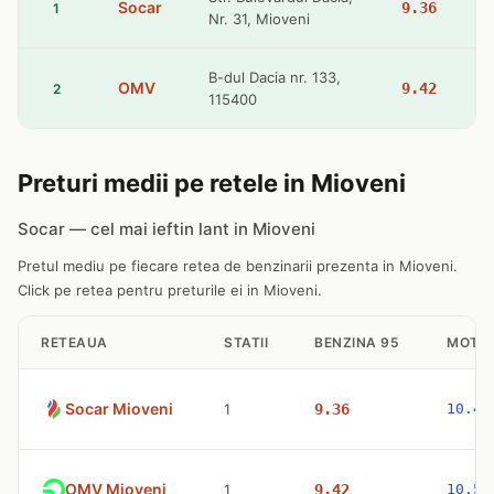
Socar
9.36
1
Nr. 31, Mioveni
B-dul Dacia nr. 133,
OMV
9.42
2
115400
Preturi medii pe retele in Mioveni
Socar — cel mai ieftin lant in Mioveni
Pretul mediu pe fiecare retea de benzinarii prezenta in Mioveni.
Click pe retea pentru preturile ei in Mioveni.
RETEAUA
STATII
BENZINA 95
MOTO
Socar Mioveni
1
9.36
10.47
OMV Mioveni
1
9.42
10.53