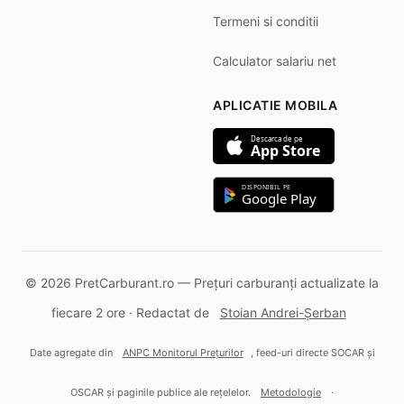
Termeni si conditii
Calculator salariu net
APLICATIE MOBILA
Descarca de pe
App Store
DISPONIBIL PE
Google Play
© 2026 PretCarburant.ro — Prețuri carburanți actualizate la
fiecare 2 ore · Redactat de
Stoian Andrei-Șerban
Date agregate din
ANPC Monitorul Prețurilor
, feed-uri directe SOCAR și
OSCAR și paginile publice ale rețelelor.
Metodologie
·