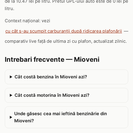
de la 10.47 lei pe litru. Pretul GPL-ului auto este de 0 lei pe
litru.
Context național: vezi
cu cât s-au scumpit carburanții după ridicarea plafonării
—
comparativ live față de ultima zi cu plafon, actualizat zilnic.
Intrebari frecvente — Mioveni
Cât costă benzina în Mioveni azi?
Cât costă motorina în Mioveni azi?
Unde găsesc cea mai ieftină benzinărie din
Mioveni?