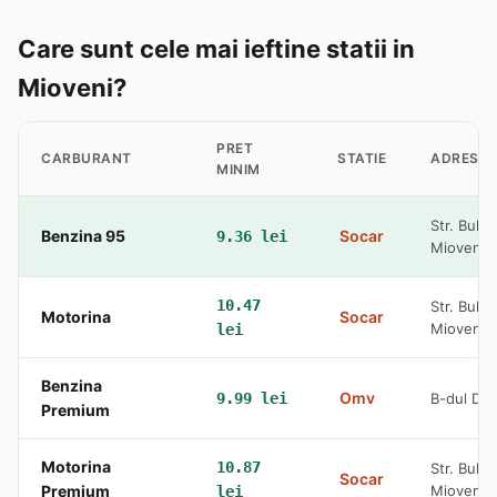
Care sunt cele mai ieftine statii in
Mioveni?
PRET
CARBURANT
STATIE
ADRESA
MINIM
Str. Bulev
Benzina 95
Socar
9.36 lei
Mioveni
10.47
Str. Bulev
Motorina
Socar
Mioveni
lei
Benzina
Omv
9.99 lei
B-dul Dac
Premium
Motorina
10.87
Str. Bulev
Socar
Premium
Mioveni
lei