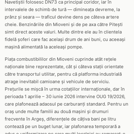
Navetiștii folosesc DN73 ca principal coridor, iar în
intervalele de schimb de tură — dimineața devreme, la
prânz și seara — traficul devine dens pe câteva artere
cheie. Benzinăriile din Mioveni și de pe axa către Pitești
simt direct aceste valuri. Multe dintre ele au în clientela
fidelă șoferi care fac același drum de ani buni, cu aceeași
mașină alimentată la aceleași pompe.
Piața combustibililor din Mioveni cuprinde atât rețele
naționale bine reprezentate, cât și câteva stații orientate
către transportul utilitar, pentru că platforma industrială
atrage inevitabil camioane și vehicule de serviciu.
Prețurile se mișcă în urma cotațiilor internaționale, dar în
perioada 1 aprilie – 30 iunie 2026 intervine OUG 19/2026,
care plafonează adaosul pe carburanți standard. Pentru un
oraș unde multe familii au două mașini și drumuri
frecvente în Argeș, diferențele de câțiva bani pe litru
contează pe un buget lunar, iar plafonarea temporară a
adus o uniformizare pe care mulți localnici au remarcat-o