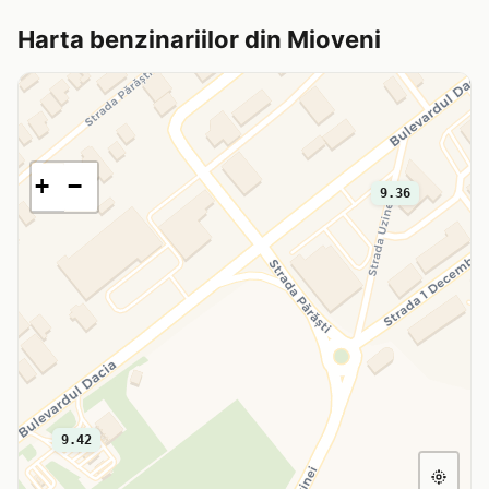
Harta benzinariilor din Mioveni
+
−
9.36
9.42