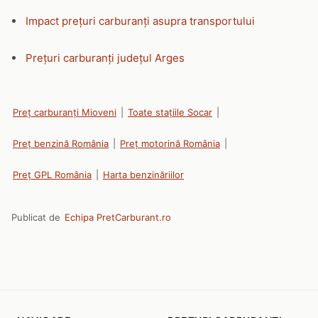
Impact prețuri carburanți asupra transportului
Prețuri carburanți județul Arges
Preț carburanți Mioveni
|
Toate stațiile Socar
|
Preț benzină România
|
Preț motorină România
|
Preț GPL România
|
Harta benzinăriilor
Publicat de
Echipa PretCarburant.ro