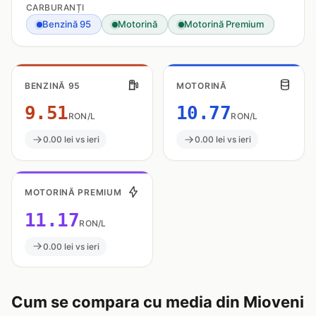
CARBURANȚI
Benzină 95
Motorină
Motorină Premium
BENZINĂ 95
MOTORINĂ
9.51
10.77
RON/L
RON/L
0.00 lei vs ieri
0.00 lei vs ieri
MOTORINĂ PREMIUM
11.17
RON/L
0.00 lei vs ieri
Cum se compara cu media din Mioveni