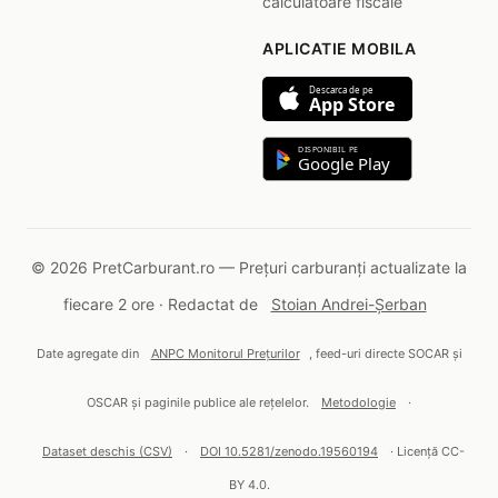
calculatoare fiscale
APLICATIE MOBILA
Descarca de pe
App Store
DISPONIBIL PE
Google Play
© 2026 PretCarburant.ro — Prețuri carburanți actualizate la
fiecare 2 ore · Redactat de
Stoian Andrei-Șerban
Date agregate din
ANPC Monitorul Prețurilor
, feed-uri directe SOCAR și
OSCAR și paginile publice ale rețelelor.
Metodologie
·
Dataset deschis (CSV)
·
DOI 10.5281/zenodo.19560194
· Licență CC-
BY 4.0.