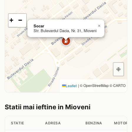
+
−
Socar
×
Str. Bulevardul Dacia, Nr. 31, Mioveni
⛽
|
© OpenStreetMap © CARTO
Leaflet
Statii mai ieftine in Mioveni
STATIE
ADRESA
BENZINA
MOTORI