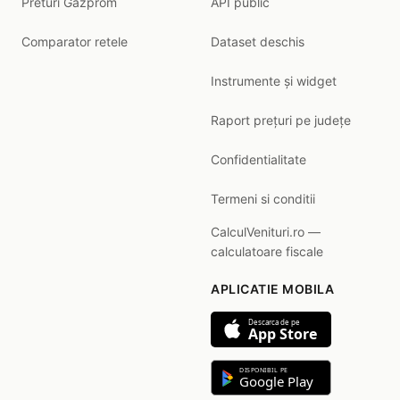
Preturi Gazprom
API public
Comparator retele
Dataset deschis
Instrumente și widget
Raport prețuri pe județe
Confidentialitate
Termeni si conditii
CalculVenituri.ro —
calculatoare fiscale
APLICATIE MOBILA
Descarca de pe
App Store
DISPONIBIL PE
Google Play