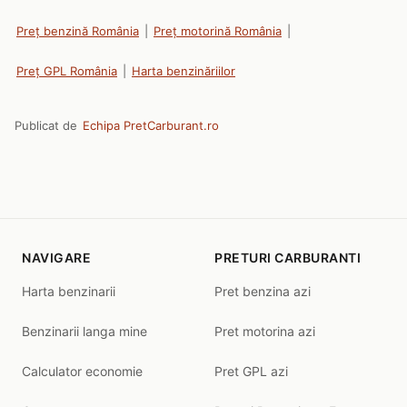
Preț benzină România
|
Preț motorină România
|
Preț GPL România
|
Harta benzinăriilor
Publicat de
Echipa PretCarburant.ro
NAVIGARE
PRETURI CARBURANTI
Harta benzinarii
Pret benzina azi
Benzinarii langa mine
Pret motorina azi
Calculator economie
Pret GPL azi