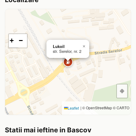
+
−
Lukoil
×
str. Serelor, nr. 2
⛽
|
© OpenStreetMap © CARTO
Leaflet
Statii mai ieftine in Bascov