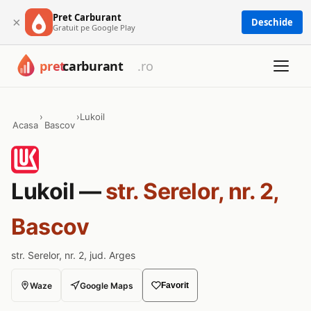
Pret Carburant
×
Deschide
Gratuit pe Google Play
›
›
Lukoil
Acasa
Bascov
Lukoil —
str. Serelor, nr. 2,
Bascov
str. Serelor, nr. 2, jud. Arges
Waze
Google Maps
Favorit