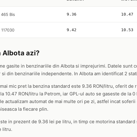
s 465 Bis
9.36
10.47
, 117030
9.42
10.53
n Albota azi?
me gasite in benzinariile din Albota si imprejurimi. Datele sunt c
i din benzinariile independente. In Albota am identificat 2 statii
l mai mic pret la benzina standard este 9.36 RON/litru, oferit d
a 10.47 RON/litru la Petrom, iar GPL-ul auto se gaseste de la 0 
le actualizam automat de mai multe ori pe zi, astfel incat soferii
seasca la fiecare plin.
te in prezent de 9.36 lei pe litru, in timp ce motorina standard s
 litru.