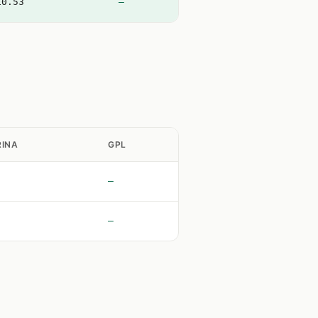
10.53
—
INA
GPL
—
—