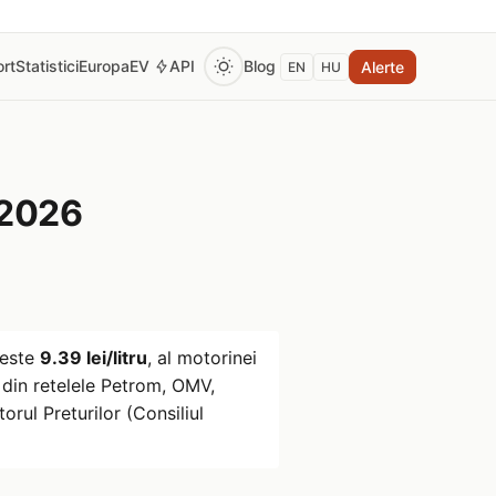
rt
Statistici
Europa
EV
API
Blog
Alerte
EN
HU
 2026
este
9.39 lei/litru
, al motorinei
din retelele Petrom, OMV,
rul Preturilor (Consiliul