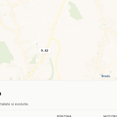
9.42
a
aliate si evolutie.
BENZINA
MOTOR