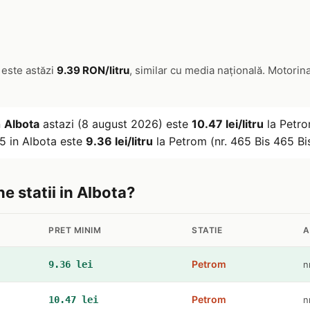
 este astăzi
9.39 RON/litru
, similar cu media națională. Motorin
n
Albota
astazi (8 august 2026) este
10.47 lei/litru
la Petro
5 in Albota este
9.36 lei/litru
la Petrom (nr. 465 Bis 465 Bis
ne statii in Albota?
PRET MINIM
STATIE
A
Petrom
9.36 lei
n
Petrom
10.47 lei
n