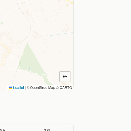
Leaflet
|
© OpenStreetMap © CARTO
INA
GPL