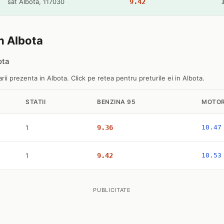
sat Albota, 117030
9.42
in Albota
ota
ii prezenta in Albota. Click pe retea pentru preturile ei in Albota.
STATII
BENZINA 95
MOTOR
1
9.36
10.47
1
9.42
10.53
PUBLICITATE