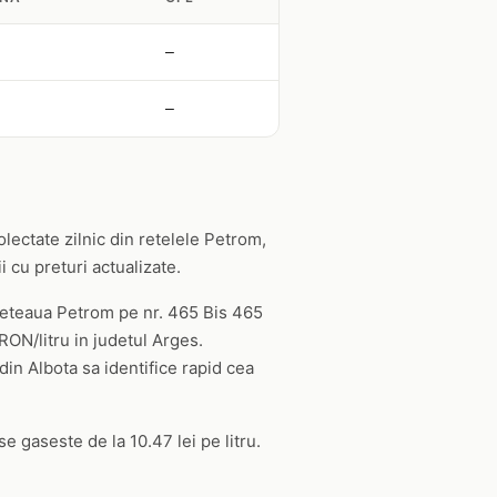
—
—
olectate zilnic din retelele Petrom,
 cu preturi actualizate.
e reteaua Petrom pe nr. 465 Bis 465
RON/litru in judetul Arges.
 din Albota sa identifice rapid cea
e gaseste de la 10.47 lei pe litru.