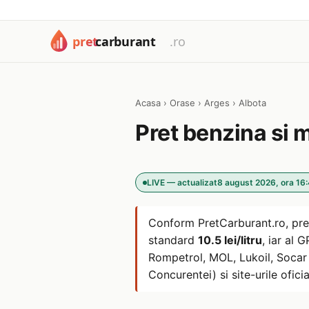
Acasa
›
Orase
›
Arges
›
Albota
Pret benzina si 
LIVE — actualizat
8 august 2026, ora 16
Conform PretCarburant.ro, pre
standard
10.5 lei/litru
, iar al 
Rompetrol, MOL, Lukoil, Socar s
Concurentei) si site-urile oficia