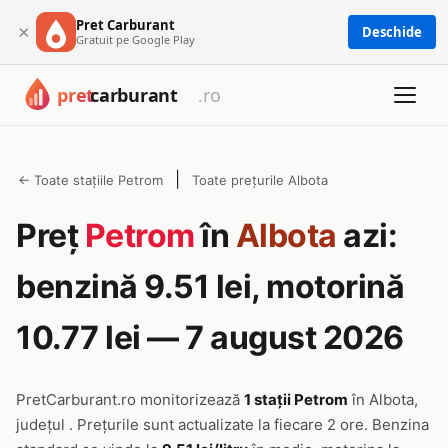
Pret Carburant
×
Deschide
Gratuit pe Google Play
|
← Toate stațiile Petrom
Toate prețurile Albota
Preț
Petrom
în
Albota
azi:
benzină 9.51 lei, motorină
10.77 lei — 7 august 2026
PretCarburant.ro monitorizează
1 stații Petrom
în Albota,
județul . Prețurile sunt actualizate la fiecare 2 ore. Benzina