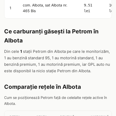
com. Albota, sat Albota nr.
9.51
10.
1
465 Bis
lei
lei
Ce carburanți găsești la Petrom în
Albota
Din cele
1
stații Petrom din Albota pe care le monitorizăm,
1 au benzină standard 95, 1 au motorină standard, 1 au
benzină premium, 1 au motorină premium, iar GPL auto nu
este disponibil la nicio stație Petrom din Albota.
Comparație rețele în Albota
Cum se poziționează Petrom față de celelalte rețele active în
Albota.