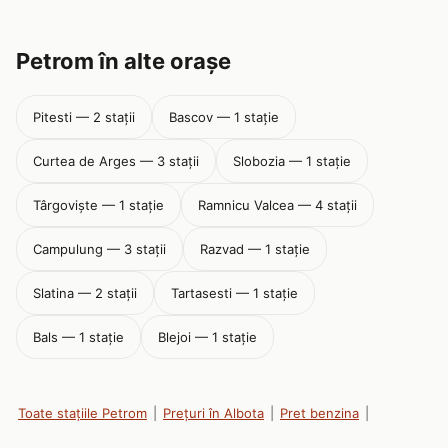
Petrom în alte orașe
Pitesti — 2 stații
Bascov — 1 stație
Curtea de Arges — 3 stații
Slobozia — 1 stație
Târgoviște — 1 stație
Ramnicu Valcea — 4 stații
Campulung — 3 stații
Razvad — 1 stație
Slatina — 2 stații
Tartasesti — 1 stație
Bals — 1 stație
Blejoi — 1 stație
Toate stațiile Petrom
|
Prețuri în Albota
|
Pret benzina
|