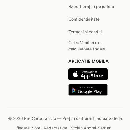
Raport prețuri pe județe
Confidentialitate
Termeni si conditii
CalculVenituri.ro —
calculatoare fiscale
APLICATIE MOBILA
Descarca de pe
App Store
DISPONIBIL PE
Google Play
© 2026 PretCarburant.ro — Prețuri carburanți actualizate la
fiecare 2 ore · Redactat de
Stoian Andrei-Șerban