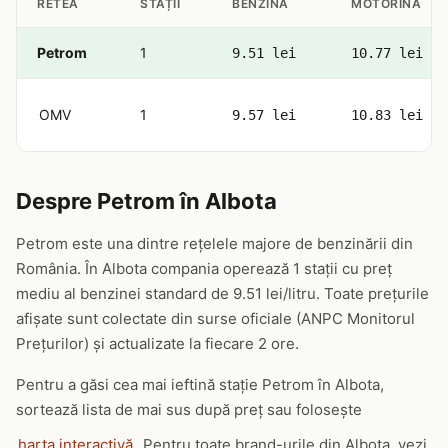
RETEA
STAȚII
BENZINĂ
MOTORINĂ
Petrom
1
9.51 lei
10.77 lei
OMV
1
9.57 lei
10.83 lei
Despre Petrom în Albota
Petrom este una dintre rețelele majore de benzinării din
România. În Albota compania operează 1 stații cu preț
mediu al benzinei standard de 9.51 lei/litru. Toate prețurile
afișate sunt colectate din surse oficiale (ANPC Monitorul
Prețurilor) și actualizate la fiecare 2 ore.
Pentru a găsi cea mai ieftină stație Petrom în Albota,
sortează lista de mai sus după preț sau folosește
harta interactivă
. Pentru toate brand-urile din Albota, vezi