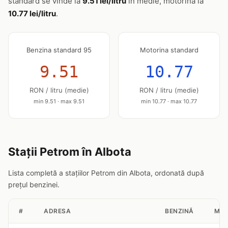
standard se vinde la
9.51 lei/litru
în medie, motorina la
10.77 lei/litru
.
Benzina standard 95
Motorina standard
9.51
10.77
RON / litru (medie)
RON / litru (medie)
min 9.51 · max 9.51
min 10.77 · max 10.77
Stații Petrom în Albota
Lista completă a stațiilor Petrom din Albota, ordonată după
prețul benzinei.
#
ADRESA
BENZINĂ
MOT