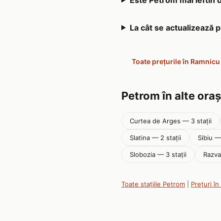
La cât se actualizează 
Toate prețurile în Ramnicu
Petrom în alte ora
Curtea de Arges — 3 stații
Slatina — 2 stații
Sibiu — 
Slobozia — 3 stații
Razva
Toate stațiile Petrom
|
Prețuri î