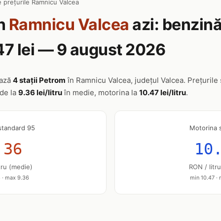
 prețurile Ramnicu Valcea
n
Ramnicu Valcea
azi: benzină 
47 lei — 9 august 2026
ează
4 stații Petrom
în Ramnicu Valcea, județul Valcea. Prețurile s
nde la
9.36 lei/litru
în medie, motorina la
10.47 lei/litru
.
standard 95
Motorina 
.36
10
tru (medie)
RON / litr
 · max 9.36
min 10.47 ·