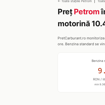
|
← Toate stațiile Petrom
Toate
Preț
Petrom
î
motorină 10.
PretCarburant.ro monitoriz
ore. Benzina standard se vi
Benzina 
9
RON / li
min 9.36