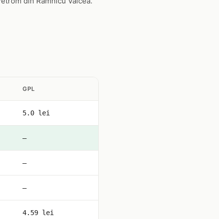
 Petrom din Ramnicu Valcea.
GPL
5.0 lei
—
—
—
4.59 lei