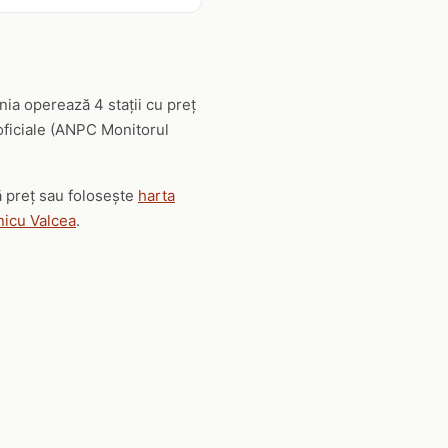
ia operează 4 stații cu preț
 oficiale (ANPC Monitorul
ă preț sau folosește
harta
nicu Valcea
.