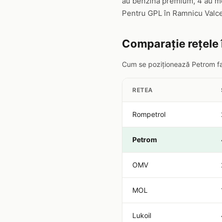
au benzină premium, 4 au mot
Pentru GPL în Ramnicu Valc
Comparație rețele
Cum se poziționează Petrom faț
RETEA
Rompetrol
Petrom
OMV
MOL
Lukoil