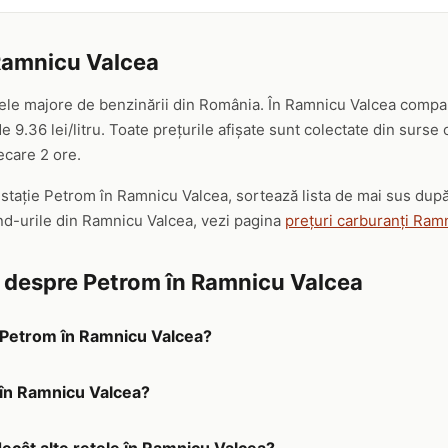
Ramnicu Valcea
ele majore de benzinării din România. În Ramnicu Valcea compan
 9.36 lei/litru. Toate prețurile afișate sunt colectate din surse
iecare 2 ore.
ă stație Petrom în Ramnicu Valcea, sortează lista de mai sus dup
and-urile din Ramnicu Valcea, vezi pagina
prețuri carburanți Ram
e despre Petrom în Ramnicu Valcea
a Petrom în Ramnicu Valcea?
 în Ramnicu Valcea?
decât alte rețele în Ramnicu Valcea?