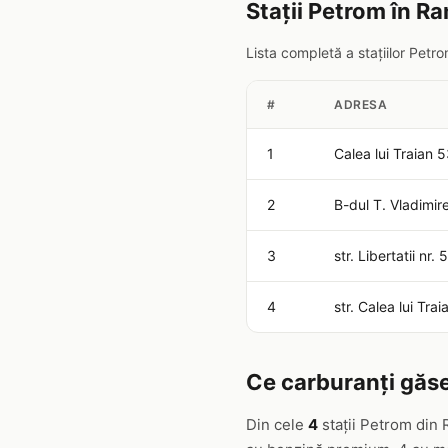
Stații Petrom în R
Lista completă a stațiilor Pet
#
ADRESA
1
Calea lui Traian 
2
B-dul T. Vladimir
3
str. Libertatii nr
4
str. Calea lui Tr
Ce carburanți găse
Din cele
4
stații Petrom din 