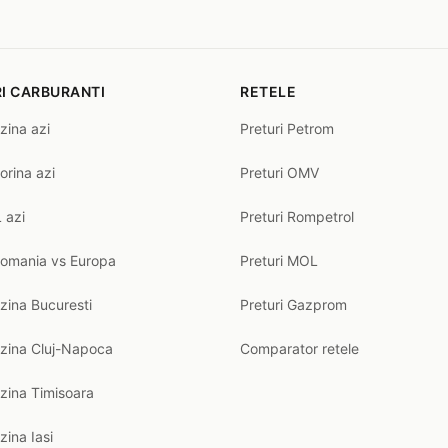
I CARBURANTI
RETELE
zina azi
Preturi Petrom
orina azi
Preturi OMV
 azi
Preturi Rompetrol
Romania vs Europa
Preturi MOL
zina Bucuresti
Preturi Gazprom
nzina Cluj-Napoca
Comparator retele
zina Timisoara
zina Iasi