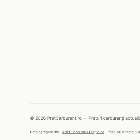
© 2026 PretCarburant.ro — Prețuri carburanți actualiz
Date agregate din
ANPC Monitorul Prețurilor
, feed-uri directe SO