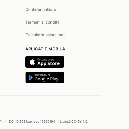
Confidentialitate
Termeni si conditii
Calculator salariu net
APLICATIE MOBILA
Descarca de pe
App Store
DISPONIBIL PE
Google Play
V)
·
DOI 10.5281/zenodo.19560194
· Licență CC-BY 4.0.