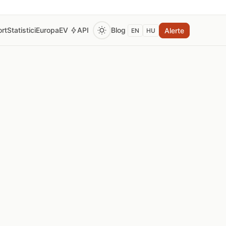
rt
Statistici
Europa
EV
API
Blog
Alerte
EN
HU