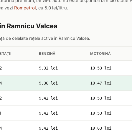
orină premium, iar GPL auto nu este disponibil la nicio stație
ea vezi
Rompetrol
, cu 5.0 lei/litru.
 în Ramnicu Valcea
ă de celelalte rețele active în Ramnicu Valcea.
STAȚII
BENZINĂ
MOTORINĂ
2
9.32 lei
10.53 lei
4
9.36 lei
10.47 lei
2
9.42 lei
10.53 lei
1
9.42 lei
10.53 lei
4
9.42 lei
10.63 lei