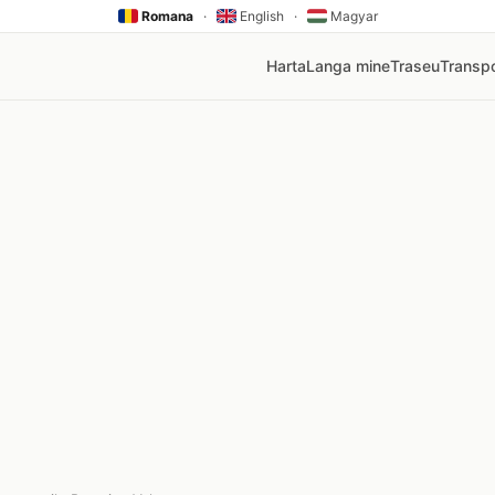
Romana
·
English
·
Magyar
Harta
Langa mine
Traseu
Transpo