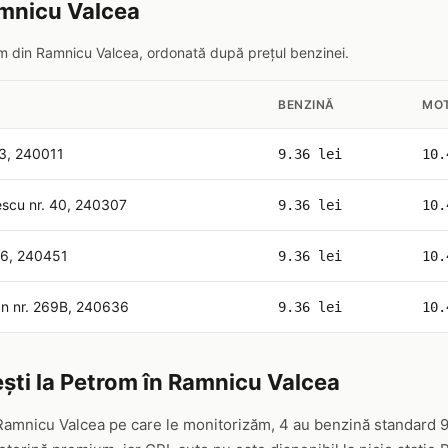
amnicu Valcea
rom din Ramnicu Valcea, ordonată după prețul benzinei.
BENZINĂ
MO
53, 240011
9.36 lei
10.
escu nr. 40, 240307
9.36 lei
10.
. 56, 240451
9.36 lei
10.
aian nr. 269B, 240636
9.36 lei
10.
ști la Petrom în Ramnicu Valcea
Ramnicu Valcea pe care le monitorizăm, 4 au benzină standard 9