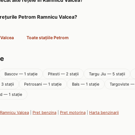
prețurile Petrom Ramnicu Valcea?
 Valcea
Toate stațiile Petrom
șe
Bascov — 1 stație
Pitesti — 2 stații
Targu Jiu — 5 stații
3 stații
Petrosani — 1 stație
Bals — 1 stație
Targoviste — 
d — 1 stație
n Ramnicu Valcea
|
Pret benzina
|
Pret motorina
|
Harta benzinarii