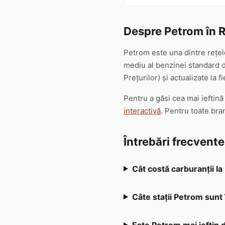
Despre Petrom în 
Petrom este una dintre rețel
mediu al benzinei standard de
Prețurilor) și actualizate la f
Pentru a găsi cea mai ieftin
interactivă
. Pentru toate br
Întrebări frecvent
Cât costă carburanții l
Câte stații Petrom sunt
Este Petrom mai ieftin 