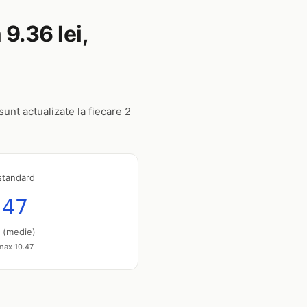
9.36 lei,
unt actualizate la fiecare 2
standard
.47
u (medie)
 max 10.47