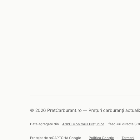
© 2026 PretCarburant.ro — Prețuri carburanți actualiz
Date agregate din
ANPC Monitorul Prețurilor
, feed-uri directe SO
Protejat de reCAPTCHA Google —
Politica Google
·
Termeni