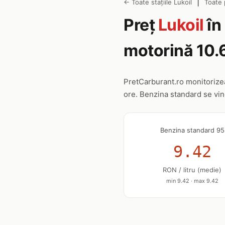
|
← Toate stațiile Lukoil
Toate 
Preț
Lukoil
în
motorină 10.
PretCarburant.ro monitoriz
ore. Benzina standard se vi
Benzina standard 95
9.42
RON / litru (medie)
min 9.42 · max 9.42