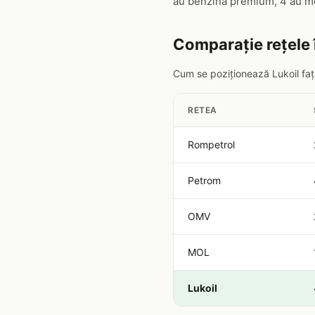
au benzină premium, 4 au mo
Comparație rețele
Cum se poziționează Lukoil față
RETEA
Rompetrol
Petrom
OMV
MOL
Lukoil