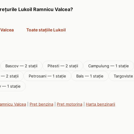
prețurile Lukoil Ramnicu Valcea?
 Valcea
Toate stațiile Lukoil
Bascov — 2 stații
Pitesti — 2 stații
Campulung — 1 stație
 — 2 stații
Petrosani — 1 stație
Bals — 1 stație
Targoviste 
 — 1 stație
Ramnicu Valcea
|
Pret benzina
|
Pret motorina
|
Harta benzinarii