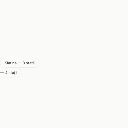
Slatina — 3 stații
— 4 stații