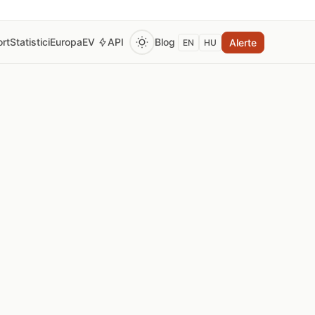
rt
Statistici
Europa
EV
API
Blog
Alerte
EN
HU