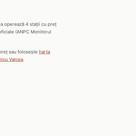
a operează 4 stații cu preț
 oficiale (ANPC Monitorul
 preț sau folosește
harta
nicu Valcea
.