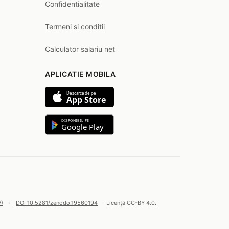
Confidentialitate
Termeni si conditii
Calculator salariu net
APLICATIE MOBILA
Descarca de pe
App Store
DISPONIBIL PE
Google Play
V)
·
DOI 10.5281/zenodo.19560194
· Licență CC-BY 4.0.