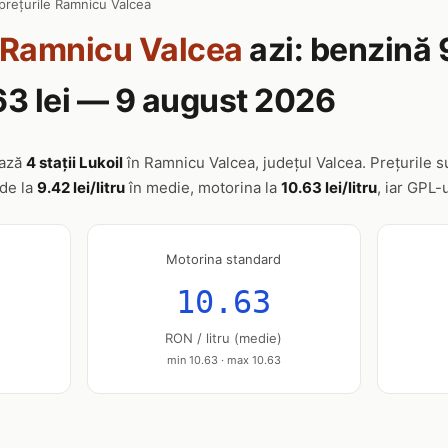
prețurile Ramnicu Valcea
Ramnicu Valcea
azi: benzină 9
63 lei — 9 august 2026
ează
4 stații Lukoil
în Ramnicu Valcea, județul Valcea. Prețurile su
nde la
9.42 lei/litru
în medie, motorina la
10.63 lei/litru
, iar GPL-
Motorina standard
10.63
RON / litru (medie)
min 10.63 · max 10.63