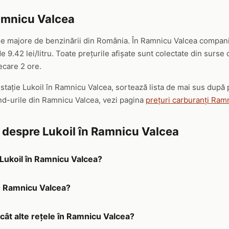
Ramnicu Valcea
ele majore de benzinării din România. În Ramnicu Valcea compani
 9.42 lei/litru. Toate prețurile afișate sunt colectate din surse
iecare 2 ore.
 stație Lukoil în Ramnicu Valcea, sortează lista de mai sus după
and-urile din Ramnicu Valcea, vezi pagina
prețuri carburanți Ram
e despre Lukoil în Ramnicu Valcea
 Lukoil în Ramnicu Valcea?
în Ramnicu Valcea?
ecât alte rețele în Ramnicu Valcea?