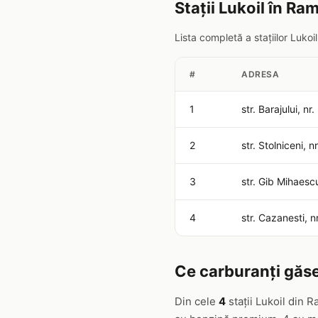
Stații Lukoil în Ra
Lista completă a stațiilor Luko
#
ADRESA
1
str. Barajului, nr.
2
str. Stolniceni, n
3
str. Gib Mihaescu
4
str. Cazanesti, n
Ce carburanți găse
Din cele
4
stații Lukoil din 