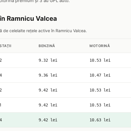
torină premium și 3 au GPL auto.
 în Ramnicu Valcea
 de celelalte rețele active în Ramnicu Valcea.
STAȚII
BENZINĂ
MOTORINĂ
2
9.32 lei
10.53 lei
4
9.36 lei
10.47 lei
2
9.42 lei
10.53 lei
1
9.42 lei
10.53 lei
4
9.42 lei
10.63 lei