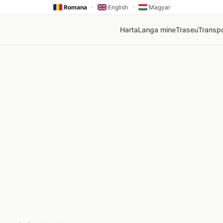
Romana
·
English
·
Magyar
Harta
Langa mine
Traseu
Transpo