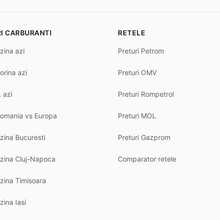
I CARBURANTI
RETELE
zina azi
Preturi Petrom
orina azi
Preturi OMV
 azi
Preturi Rompetrol
Romania vs Europa
Preturi MOL
zina Bucuresti
Preturi Gazprom
nzina Cluj-Napoca
Comparator retele
zina Timisoara
zina Iasi