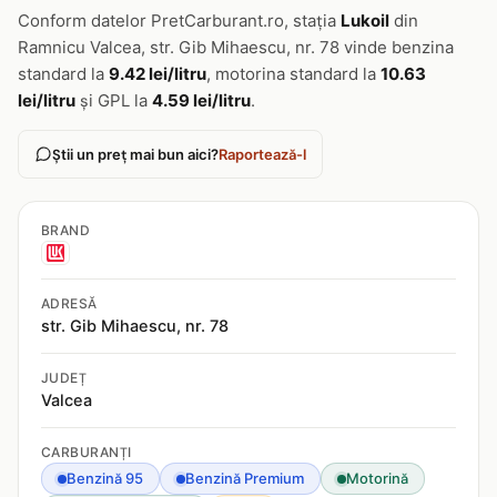
Conform datelor PretCarburant.ro, stația
Lukoil
din
Ramnicu Valcea, str. Gib Mihaescu, nr. 78 vinde benzina
standard la
9.42 lei/litru
, motorina standard la
10.63
lei/litru
și GPL la
4.59 lei/litru
.
Știi un preț mai bun aici?
Raportează-l
BRAND
ADRESĂ
str. Gib Mihaescu, nr. 78
JUDEȚ
Valcea
CARBURANȚI
Benzină 95
Benzină Premium
Motorină