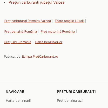
Prețuri carburanți județul Valcea
Preț carburanți Ramnicu Valcea
|
Toate stațiile Lukoil
|
Preț benzină România
|
Preț motorină România
|
Preț GPL România
|
Harta benzinăriilor
Publicat de
Echipa PretCarburant.ro
NAVIGARE
PRETURI CARBURANTI
Harta benzinarii
Pret benzina azi