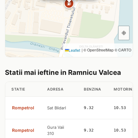
⛽
|
© OpenStreetMap © CARTO
Leaflet
Statii mai ieftine in Ramnicu Valcea
STATIE
ADRESA
BENZINA
MOTORINA
Rompetrol
Sat BlidarI
9.32
10.53
Gura Vaii
Rompetrol
9.32
10.53
310