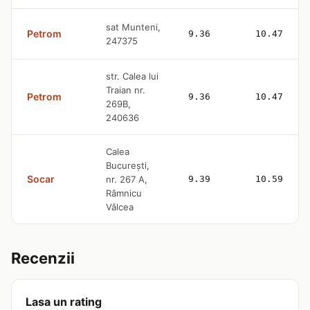
sat Munteni,
Petrom
9.36
10.47
247375
str. Calea lui
Traian nr.
Petrom
9.36
10.47
269B,
240636
Calea
Bucureşti,
Socar
nr. 267 A,
9.39
10.59
Râmnicu
Vâlcea
Recenzii
Lasa un rating