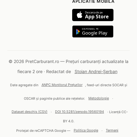
APLICATIE MOBILA
Descarca de pe
App Store
DISPONIBIL PE
Google Play
© 2026 PretCarburant.ro — Prețuri carburanți actualizate la
fiecare 2 ore · Redactat de
Stoian Andrei-Șerban
Date agregate din
ANPC Monitorul Prețurilor
, feed-uri directe SOCAR și
OSCAR și paginile publice ale rețelelor.
Metodologie
·
Dataset deschis (CSV)
·
DOI 10.5281/zenodo.19560194
· Licență CC-
BY 4.0.
Protejat de reCAPTCHA Google —
Politica Google
·
Termeni