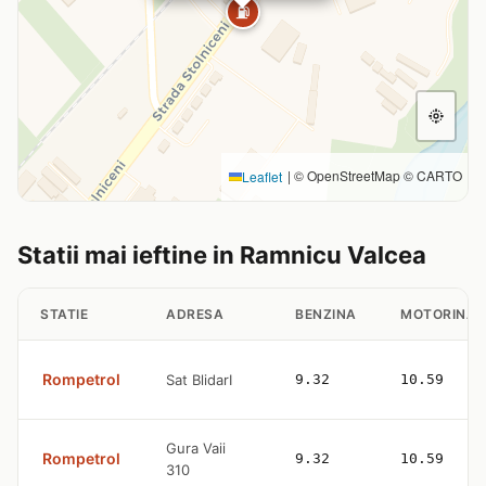
⛽
|
© OpenStreetMap © CARTO
Leaflet
Statii mai ieftine in Ramnicu Valcea
STATIE
ADRESA
BENZINA
MOTORINA
Rompetrol
Sat BlidarI
9.32
10.59
Gura Vaii
Rompetrol
9.32
10.59
310