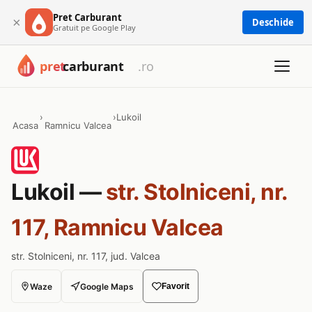
Pret Carburant
×
Deschide
Gratuit pe Google Play
›
›
Lukoil
Acasa
Ramnicu Valcea
Lukoil —
str. Stolniceni, nr.
117, Ramnicu Valcea
str. Stolniceni, nr. 117, jud. Valcea
Waze
Google Maps
Favorit