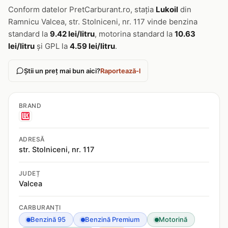
Conform datelor PretCarburant.ro, stația
Lukoil
din
Ramnicu Valcea, str. Stolniceni, nr. 117 vinde benzina
standard la
9.42 lei/litru
, motorina standard la
10.63
lei/litru
și GPL la
4.59 lei/litru
.
Știi un preț mai bun aici?
Raportează-l
BRAND
ADRESĂ
str. Stolniceni, nr. 117
JUDEȚ
Valcea
CARBURANȚI
Benzină 95
Benzină Premium
Motorină