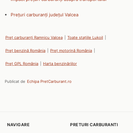
Prețuri carburanți județul Valcea
Preț carburanți Ramnicu Valcea
|
Toate stațiile Lukoil
|
Preț benzină România
|
Preț motorină România
|
Preț GPL România
|
Harta benzinăriilor
Publicat de
Echipa PretCarburant.ro
NAVIGARE
PRETURI CARBURANTI