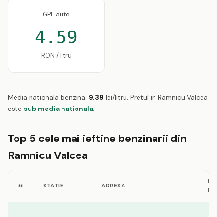
GPL auto
4.59
RON / litru
Media nationala benzina:
9.39
lei/litru. Pretul in Ramnicu Valcea
este
sub media nationala
.
Top 5 cele mai ieftine benzinarii din
Ramnicu Valcea
PR
#
STATIE
ADRESA
BE