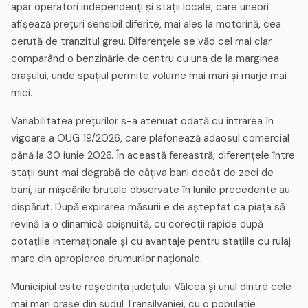
apar operatori independenți și stații locale, care uneori
afișează prețuri sensibil diferite, mai ales la motorină, cea
cerută de tranzitul greu. Diferențele se văd cel mai clar
comparând o benzinărie de centru cu una de la marginea
orașului, unde spațiul permite volume mai mari și marje mai
mici.
Variabilitatea prețurilor s-a atenuat odată cu intrarea în
vigoare a OUG 19/2026, care plafonează adaosul comercial
până la 30 iunie 2026. În această fereastră, diferențele între
stații sunt mai degrabă de câțiva bani decât de zeci de
bani, iar mișcările brutale observate în lunile precedente au
dispărut. După expirarea măsurii e de așteptat ca piața să
revină la o dinamică obișnuită, cu corecții rapide după
cotațiile internaționale și cu avantaje pentru stațiile cu rulaj
mare din apropierea drumurilor naționale.
Municipiul este reședința județului Vâlcea și unul dintre cele
mai mari orașe din sudul Transilvaniei, cu o populație