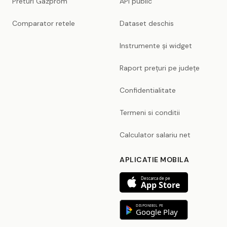
Preturi Gazprom
API public
Comparator retele
Dataset deschis
Instrumente și widget
Raport prețuri pe județe
Confidentialitate
Termeni si conditii
Calculator salariu net
APLICATIE MOBILA
Descarca de pe
App Store
DISPONIBIL PE
Google Play