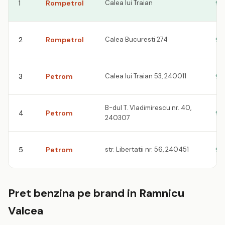
1
Rompetrol
Calea lui Traian
9.
2
Rompetrol
Calea Bucuresti 274
9.
3
Petrom
Calea lui Traian 53, 240011
9.
B-dul T. Vladimirescu nr. 40,
4
Petrom
9.
240307
5
Petrom
str. Libertatii nr. 56, 240451
9.
Pret benzina pe brand in Ramnicu
Valcea