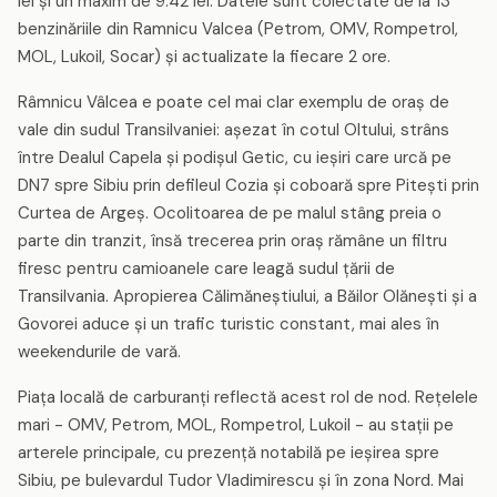
lei și un maxim de 9.42 lei. Datele sunt colectate de la 13
benzinăriile din Ramnicu Valcea (Petrom, OMV, Rompetrol,
MOL, Lukoil, Socar) și actualizate la fiecare 2 ore.
Râmnicu Vâlcea e poate cel mai clar exemplu de oraș de
vale din sudul Transilvaniei: așezat în cotul Oltului, strâns
între Dealul Capela și podișul Getic, cu ieșiri care urcă pe
DN7 spre Sibiu prin defileul Cozia și coboară spre Pitești prin
Curtea de Argeș. Ocolitoarea de pe malul stâng preia o
parte din tranzit, însă trecerea prin oraș rămâne un filtru
firesc pentru camioanele care leagă sudul țării de
Transilvania. Apropierea Călimăneștiului, a Băilor Olănești și a
Govorei aduce și un trafic turistic constant, mai ales în
weekendurile de vară.
Piața locală de carburanți reflectă acest rol de nod. Rețelele
mari - OMV, Petrom, MOL, Rompetrol, Lukoil - au stații pe
arterele principale, cu prezență notabilă pe ieșirea spre
Sibiu, pe bulevardul Tudor Vladimirescu și în zona Nord. Mai