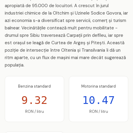
apropiată de 95.000 de locuitori. A crescut în jurul
industriei chimice de la Oltchim și Uzinele Sodice Govora, iar
azi economia s-a diversificat spre servicii, comerț și turism
balnear. Vecinătățile contează mult pentru mobilitate -
drumul spre Sibiu traversează Carpații prin defileu, iar spre
est orașul se leagă de Curtea de Argeș și Pitești. Această
poziție de intersecție între Oltenia și Transilvania îi dă un
ritm aparte, cu un flux de mașini mai mare decât sugerează
populația.
Benzina standard
Motorina standard
9.32
10.47
RON / litru
RON / litru