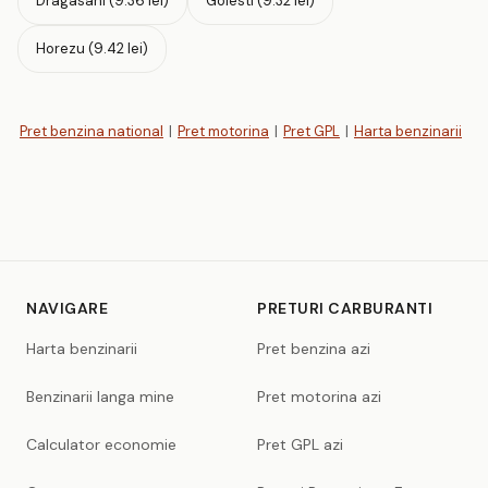
Dragasani (9.36 lei)
Golesti (9.32 lei)
Horezu (9.42 lei)
Pret benzina national
|
Pret motorina
|
Pret GPL
|
Harta benzinarii
NAVIGARE
PRETURI CARBURANTI
Harta benzinarii
Pret benzina azi
Benzinarii langa mine
Pret motorina azi
Calculator economie
Pret GPL azi