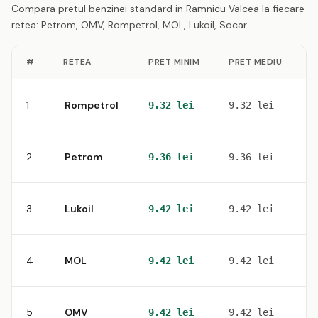
Compara pretul benzinei standard in Ramnicu Valcea la fiecare
retea: Petrom, OMV, Rompetrol, MOL, Lukoil, Socar.
#
RETEA
PRET MINIM
PRET MEDIU
S
1
Rompetrol
2
9.32 lei
9.32 lei
2
Petrom
4
9.36 lei
9.36 lei
3
Lukoil
4
9.42 lei
9.42 lei
4
MOL
1
9.42 lei
9.42 lei
5
OMV
2
9.42 lei
9.42 lei