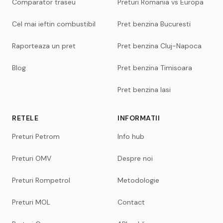
Comparator traseu
Preturi Romania vs Europa
Cel mai ieftin combustibil
Pret benzina Bucuresti
Raporteaza un pret
Pret benzina Cluj-Napoca
Blog
Pret benzina Timisoara
Pret benzina Iasi
RETELE
INFORMATII
Preturi Petrom
Info hub
Preturi OMV
Despre noi
Preturi Rompetrol
Metodologie
Preturi MOL
Contact