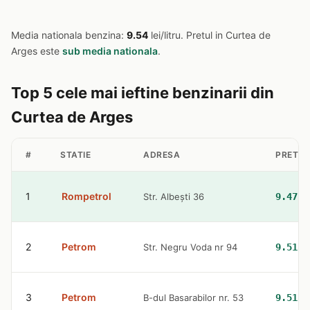
Media nationala benzina:
9.54
lei/litru. Pretul in Curtea de
Arges este
sub media nationala
.
Top 5 cele mai ieftine benzinarii din
Curtea de Arges
#
STATIE
ADRESA
PRET B
1
Rompetrol
Str. Albești 36
9.47 l
2
Petrom
Str. Negru Voda nr 94
9.51 l
3
Petrom
B-dul Basarabilor nr. 53
9.51 l