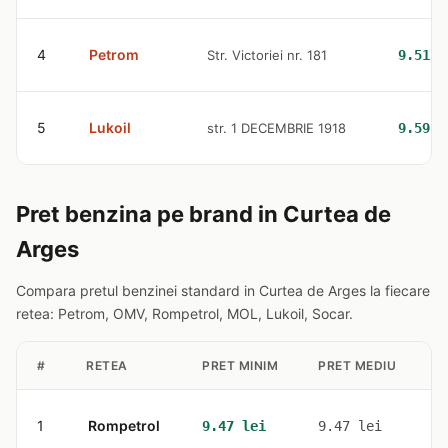
4
Petrom
Str. Victoriei nr. 181
9.51 l
5
Lukoil
str. 1 DECEMBRIE 1918
9.59 l
Pret benzina pe brand in Curtea de
Arges
Compara pretul benzinei standard in Curtea de Arges la fiecare
retea: Petrom, OMV, Rompetrol, MOL, Lukoil, Socar.
#
RETEA
PRET MINIM
PRET MEDIU
S
1
Rompetrol
1
9.47 lei
9.47 lei