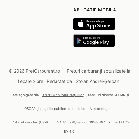
APLICATIE MOBILA
Descarca de pe
App Store
DISPONIBIL PE
Google Play
© 2026 PretCarburant.ro — Prețuri carburanți actualizate la
fiecare 2 ore · Redactat de
Stoian Andrei-Șerban
Date agregate din
ANPC Monitorul Prețurilor
, feed-uri directe SOCAR și
OSCAR și paginile publice ale rețelelor.
Metodologie
·
Dataset deschis (CSV)
·
DOI 10.5281/zenodo.19560194
· Licență CC-
BY 4.0.