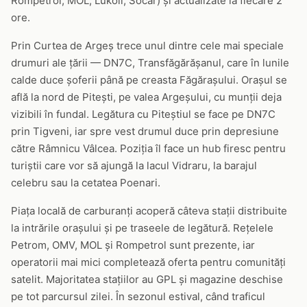
Rompetrol, MOL, Lukoil, Socar) și actualizate la fiecare 2
ore.
Prin Curtea de Argeș trece unul dintre cele mai speciale
drumuri ale țării — DN7C, Transfăgărășanul, care în lunile
calde duce șoferii până pe creasta Făgărașului. Orașul se
află la nord de Pitești, pe valea Argeșului, cu munții deja
vizibili în fundal. Legătura cu Piteștiul se face pe DN7C
prin Tigveni, iar spre vest drumul duce prin depresiune
către Râmnicu Vâlcea. Poziția îl face un hub firesc pentru
turiștii care vor să ajungă la lacul Vidraru, la barajul
celebru sau la cetatea Poenari.
Piața locală de carburanți acoperă câteva stații distribuite
la intrările orașului și pe traseele de legătură. Rețelele
Petrom, OMV, MOL și Rompetrol sunt prezente, iar
operatorii mai mici completează oferta pentru comunități
satelit. Majoritatea stațiilor au GPL și magazine deschise
pe tot parcursul zilei. În sezonul estival, când traficul