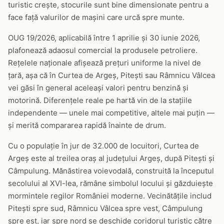
turistic crește, stocurile sunt bine dimensionate pentru a
face față valurilor de mașini care urcă spre munte.
OUG 19/2026, aplicabilă între 1 aprilie și 30 iunie 2026,
plafonează adaosul comercial la produsele petroliere.
Rețelele naționale afișează prețuri uniforme la nivel de
țară, așa că în Curtea de Argeș, Pitești sau Râmnicu Vâlcea
vei găsi în general aceleași valori pentru benzină și
motorină. Diferențele reale pe hartă vin de la stațiile
independente — unele mai competitive, altele mai puțin —
și merită compararea rapidă înainte de drum.
Cu o populație în jur de 32.000 de locuitori, Curtea de
Argeș este al treilea oraș al județului Argeș, după Pitești și
Câmpulung. Mănăstirea voievodală, construită la începutul
secolului al XVI-lea, rămâne simbolul locului și găzduiește
mormintele regilor României moderne. Vecinătățile includ
Pitești spre sud, Râmnicu Vâlcea spre vest, Câmpulung
spre est, iar spre nord se deschide coridorul turistic către