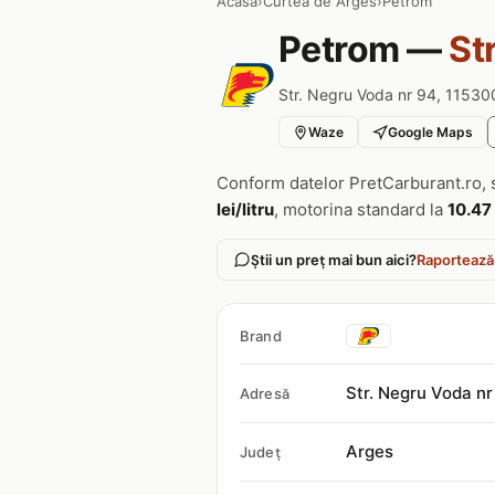
Acasa
›
Curtea de Arges
›
Petrom
Petrom —
St
Str. Negru Voda nr 94, 115300
Waze
Google Maps
Conform datelor PretCarburant.ro, 
lei/litru
, motorina standard la
10.47 
Știi un preț mai bun aici?
Raportează
Brand
Str. Negru Voda n
Adresă
Arges
Județ