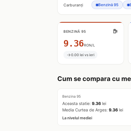
Benzină 95
Carburanți
BENZINĂ 95
9.36
RON/L
0.00 lei vs ieri
Cum se compara cu med
Benzina 95
Aceasta statie:
9.36
lei
Media Curtea de Arges:
9.36
lei
La nivelul mediei