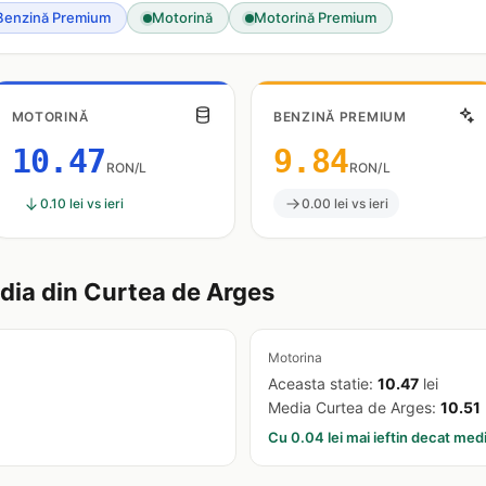
Benzină Premium
Motorină
Motorină Premium
MOTORINĂ
BENZINĂ PREMIUM
10.47
9.84
RON/L
RON/L
0.10 lei vs ieri
0.00 lei vs ieri
ia din Curtea de Arges
Motorina
Aceasta statie:
10.47
lei
Media Curtea de Arges:
10.51
Cu 0.04 lei mai ieftin decat med