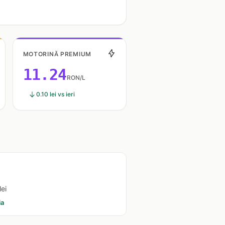
MOTORINĂ PREMIUM
11.24
RON/L
0.10 lei vs ieri
lei
ia