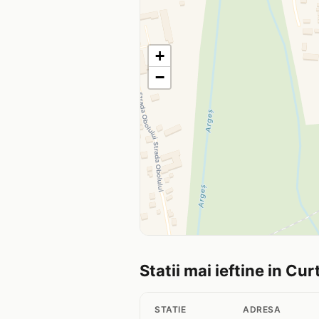
+
−
Statii mai ieftine in Cu
STATIE
ADRESA