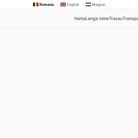
Romana
·
English
·
Magyar
Harta
Langa mine
Traseu
Transpo