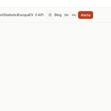
rt
Statistici
Europa
EV
API
Blog
Alerte
EN
HU