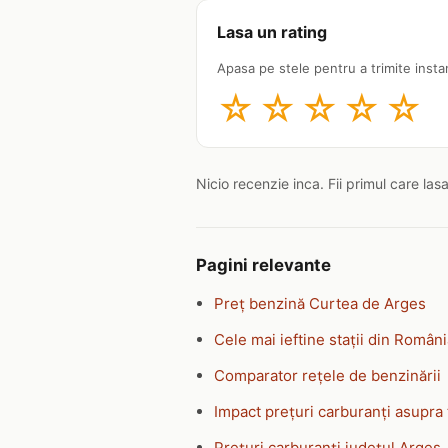
Lasa un rating
Apasa pe stele pentru a trimite insta
☆
☆
☆
☆
☆
Nicio recenzie inca. Fii primul care las
Pagini relevante
Preț benzină Curtea de Arges
Cele mai ieftine stații din Român
Comparator rețele de benzinării
Impact prețuri carburanți asupra 
Prețuri carburanți județul Arges