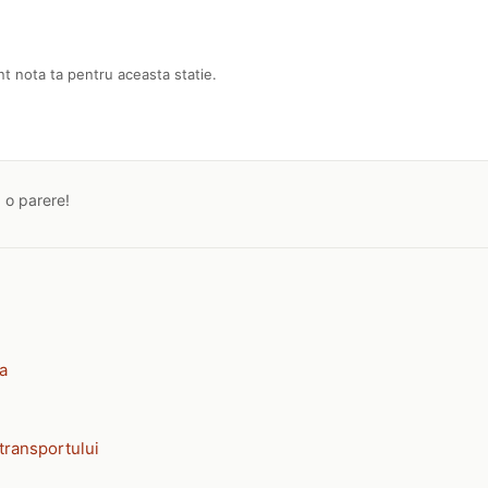
nt nota ta pentru aceasta statie.
a o parere!
ia
transportului