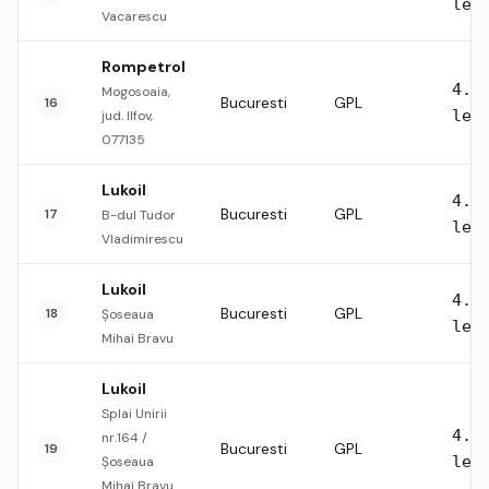
lei
Vacarescu
Rompetrol
4.5
Mogosoaia,
Bucuresti
GPL
16
lei
jud. Ilfov,
077135
Lukoil
4.5
Bucuresti
GPL
17
B-dul Tudor
lei
Vladimirescu
Lukoil
4.5
Bucuresti
GPL
18
Șoseaua
lei
Mihai Bravu
Lukoil
Splai Unirii
4.5
nr.164 /
Bucuresti
GPL
19
lei
Șoseaua
Mihai Bravu