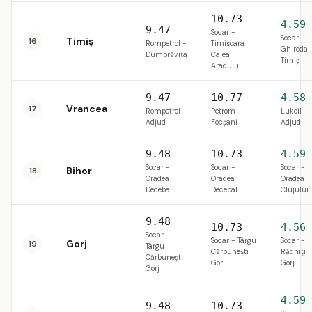
10.73
4.59
9.47
Socar -
Socar -
Timiș
16
Rompetrol -
Timișoara
Ghiroda
Dumbrăviţa
Calea
Timiş
Aradului
9.47
10.77
4.58
Vrancea
17
Rompetrol -
Petrom -
Lukoil -
Adjud
Focşani
Adjud
9.48
10.73
4.59
Socar -
Socar -
Socar -
Bihor
18
Oradea
Oradea
Oradea
Decebal
Decebal
Clujului
9.48
10.73
4.56
Socar -
Socar - Târgu
Socar -
Gorj
19
Târgu
Cărbunești
Răchiți
Cărbunești
Gorj
Gorj
Gorj
4.59
9.48
10.73