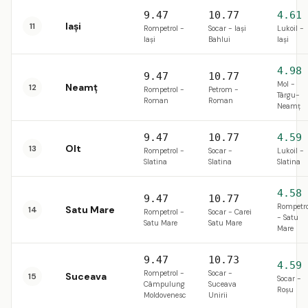
9.47
10.77
4.61
Iași
11
Rompetrol -
Socar - Iaşi
Lukoil -
Iaşi
Bahlui
Iaşi
4.98
9.47
10.77
Mol -
Neamț
12
Rompetrol -
Petrom -
Târgu-
Roman
Roman
Neamţ
9.47
10.77
4.59
Olt
13
Rompetrol -
Socar -
Lukoil -
Slatina
Slatina
Slatina
4.58
9.47
10.77
Rompetro
Satu Mare
14
Rompetrol -
Socar - Carei
- Satu
Satu Mare
Satu Mare
Mare
9.47
10.73
4.59
Rompetrol -
Socar -
Suceava
15
Socar -
Câmpulung
Suceava
Roşu
Moldovenesc
Unirii