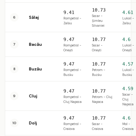
10.73
9.41
4.61
Socar -
Sălaj
6
Rompetrol -
Lukoil -
Șimleu
Zalău
Zalău
Silvaniei
9.47
10.77
4.6
Bacău
7
Rompetrol -
Socar -
Lukoil -
Onești
Onești
Onești
9.47
10.77
4.57
Buzău
8
Rompetrol -
Petrom -
Lukoil -
Buzău
Buzău
Buzău
4.59
9.47
10.77
Socar -
Cluj
9
Rompetrol -
Petrom - Cluj
Cluj
Cluj Napoca
Napoca
Napoca
9.47
10.77
4.6
Dolj
10
Rompetrol -
Socar -
Mol -
Craiova
Craiova
Craiova