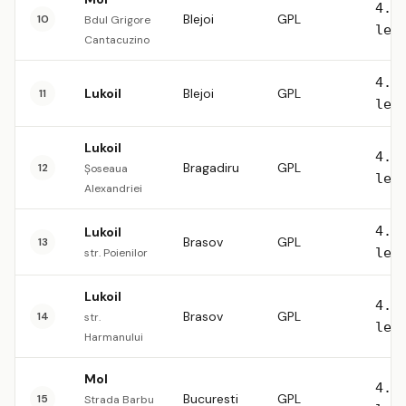
4.5
Blejoi
GPL
10
Bdul Grigore
lei
Cantacuzino
4.5
Lukoil
Blejoi
GPL
11
lei
Lukoil
4.5
Bragadiru
GPL
12
Șoseaua
lei
Alexandriei
4.5
Lukoil
Brasov
GPL
13
lei
str. Poienilor
Lukoil
4.5
Brasov
GPL
14
str.
lei
Harmanului
Mol
4.5
Bucuresti
GPL
15
Strada Barbu