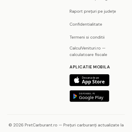
Raport prețuri pe județe
Confidentialitate
Termeni si conditii
CalculVenituri.ro —
calculatoare fiscale
APLICATIE MOBILA
Descarca de pe
App Store
DISPONIBIL PE
Google Play
© 2026 PretCarburant.ro — Prețuri carburanți actualizate la