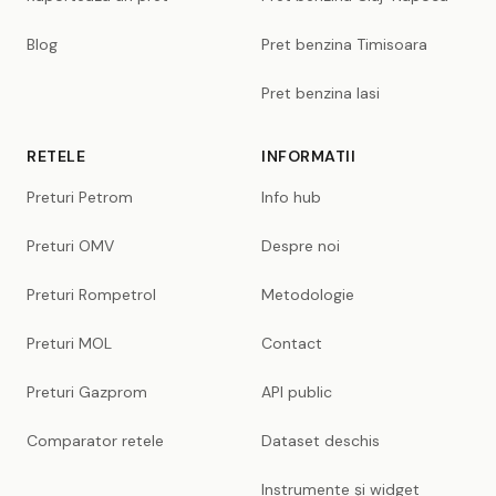
Blog
Pret benzina Timisoara
Pret benzina Iasi
RETELE
INFORMATII
Preturi Petrom
Info hub
Preturi OMV
Despre noi
Preturi Rompetrol
Metodologie
Preturi MOL
Contact
Preturi Gazprom
API public
Comparator retele
Dataset deschis
Instrumente și widget