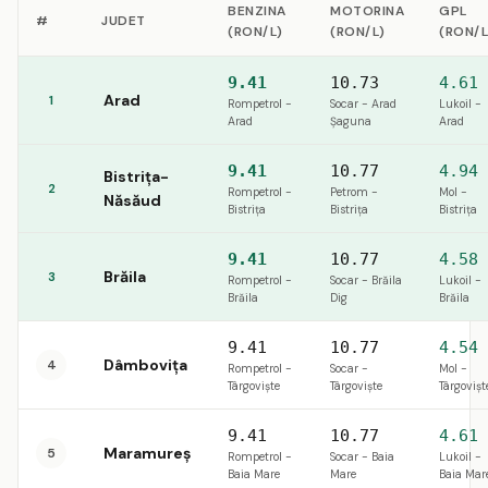
BENZINA
MOTORINA
GPL
#
JUDET
(RON/L)
(RON/L)
(RON/L
9.41
10.73
4.61
Arad
1
Rompetrol -
Socar - Arad
Lukoil -
Arad
Șaguna
Arad
9.41
10.77
4.94
Bistrița-
2
Rompetrol -
Petrom -
Mol -
Năsăud
Bistriţa
Bistriţa
Bistriţa
9.41
10.77
4.58
Brăila
3
Rompetrol -
Socar - Brăila
Lukoil -
Brăila
Dig
Brăila
9.41
10.77
4.54
Dâmbovița
4
Rompetrol -
Socar -
Mol -
Târgoviște
Târgoviște
Târgovișt
9.41
10.77
4.61
Maramureș
5
Rompetrol -
Socar - Baia
Lukoil -
Baia Mare
Mare
Baia Mar