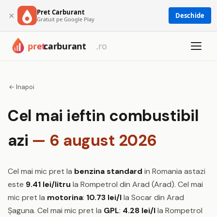
Pret Carburant
×
Deschide
Gratuit pe Google Play
← Inapoi
Cel mai ieftin combustibil
azi
— 6 august 2026
Cel mai mic pret la
benzina standard
in Romania astazi
este
9.41 lei/litru
la Rompetrol din Arad (Arad). Cel mai
mic pret la
motorina
:
10.73 lei/l
la Socar din Arad
Șaguna. Cel mai mic pret la
GPL
:
4.28 lei/l
la Rompetrol