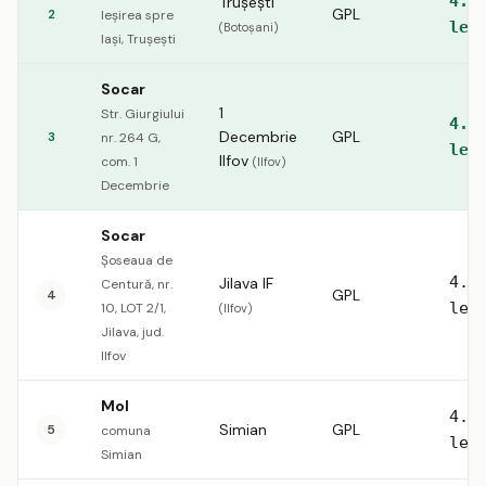
4.5
Trușești
GPL
2
Ieșirea spre
lei
(Botoșani)
Iași, Trușești
Socar
1
Str. Giurgiului
4.5
Decembrie
GPL
3
nr. 264 G,
lei
Ilfov
com. 1
(Ilfov)
Decembrie
Socar
Șoseaua de
4.5
Jilava IF
Centură, nr.
GPL
4
lei
10, LOT 2/1,
(Ilfov)
Jilava, jud.
Ilfov
Mol
4.5
Simian
GPL
5
comuna
lei
Simian