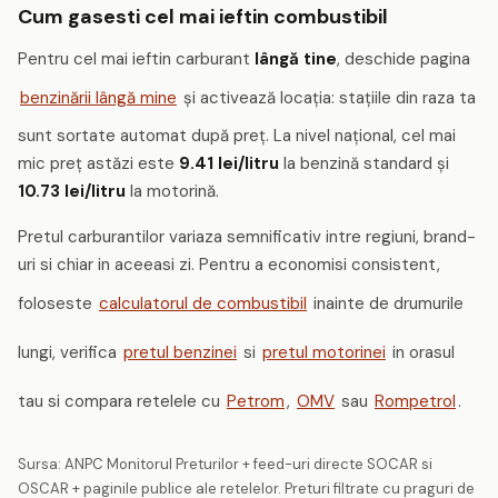
Cum gasesti cel mai ieftin combustibil
Pentru cel mai ieftin carburant
lângă tine
, deschide pagina
benzinării lângă mine
și activează locația: stațiile din raza ta
sunt sortate automat după preț. La nivel național, cel mai
mic preț astăzi este
9.41 lei/litru
la benzină standard și
10.73 lei/litru
la motorină.
Pretul carburantilor variaza semnificativ intre regiuni, brand-
uri si chiar in aceeasi zi. Pentru a economisi consistent,
foloseste
calculatorul de combustibil
inainte de drumurile
lungi, verifica
pretul benzinei
si
pretul motorinei
in orasul
tau si compara retelele cu
Petrom
,
OMV
sau
Rompetrol
.
Sursa: ANPC Monitorul Preturilor + feed-uri directe SOCAR si
OSCAR + paginile publice ale retelelor. Preturi filtrate cu praguri de