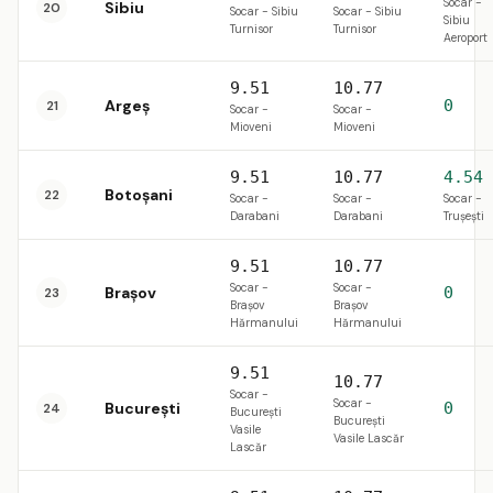
Socar -
Sibiu
20
Socar - Sibiu
Socar - Sibiu
Sibiu
Turnisor
Turnisor
Aeroport
9.51
10.77
Argeș
0
21
Socar -
Socar -
Mioveni
Mioveni
9.51
10.77
4.54
Botoșani
22
Socar -
Socar -
Socar -
Darabani
Darabani
Trușești
9.51
10.77
Socar -
Socar -
Brașov
0
23
Brașov
Brașov
Hărmanului
Hărmanului
9.51
10.77
Socar -
Socar -
Bucureşti
0
24
București
București
Vasile
Vasile Lascăr
Lascăr