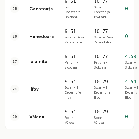
9.51
10.77
Socar -
Socar -
Constanța
0
25
Constanța
Constanța
Brătianu
Brătianu
9.51
10.77
Hunedoara
0
26
Socar - Deva
Socar - Deva
Zarandului
Zarandului
9.51
10.77
4.59
Ialomița
27
Petrom -
Petrom -
Socar -
Slobozia
Slobozia
Slobozia
9.54
10.79
4.54
Socar - 1
Socar - 1
Socar - 1
Ilfov
28
Decembrie
Decembrie
Decembr
Ilfov
Ilfov
Ilfov
9.54
10.79
Vâlcea
0
29
Socar -
Socar -
Vâlcea
Vâlcea