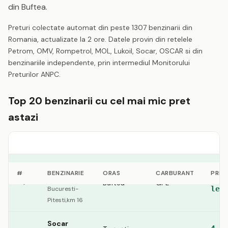
din Buftea.
Preturi colectate automat din peste 1307 benzinarii din
Romania, actualizate la 2 ore. Datele provin din retelele
Petrom, OMV, Rompetrol, MOL, Lukoil, Socar, OSCAR si din
benzinariile independente, prin intermediul Monitorului
Preturilor ANPC.
Top 20 benzinarii cu cel mai mic pret
astazi
Rompetrol
#
BENZINARIE
ORAS
CARBURANT
PRET
4.2
sos.
Buftea
GPL
1
lei
Bucuresti-
Pitesti,km 16
Socar