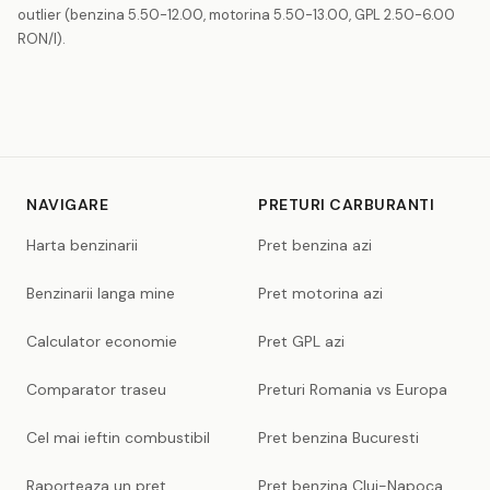
outlier (benzina 5.50-12.00, motorina 5.50-13.00, GPL 2.50-6.00
RON/l).
NAVIGARE
PRETURI CARBURANTI
Harta benzinarii
Pret benzina azi
Benzinarii langa mine
Pret motorina azi
Calculator economie
Pret GPL azi
Comparator traseu
Preturi Romania vs Europa
Cel mai ieftin combustibil
Pret benzina Bucuresti
Raporteaza un pret
Pret benzina Cluj-Napoca