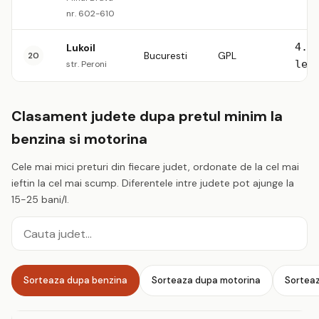
nr. 602-610
4.5
Lukoil
Bucuresti
GPL
20
lei
str. Peroni
Clasament judete dupa pretul minim la
benzina si motorina
Cele mai mici preturi din fiecare judet, ordonate de la cel mai
ieftin la cel mai scump. Diferentele intre judete pot ajunge la
15-25 bani/l.
Cauta judet
Sorteaza dupa benzina
Sorteaza dupa motorina
Sortea