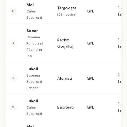
Mol
4.5
Târgoviște
GPL
6
Calea
lei
(Dâmbovița)
Bucuresti
Socar
Comuna
4.5
Răchiți
GPL
7
Runcu, sat
Gorj
lei
(Gorj)
Răchiți, nr.
145
Lukoil
4.5
Şoseaua
Afumati
GPL
8
lei
Bucuresti-
Urziceni
Lukoil
4.5
Balotesti
GPL
9
Calea
lei
București
Mol