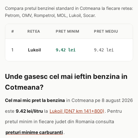
Compara pretul benzinei standard in Cotmeana la fiecare retea:
Petrom, OMV, Rompetrol, MOL, Lukoil, Socar.
#
RETEA
PRET MINIM
PRET MEDIU
ST
1
Lukoil
1
9.42 lei
9.42 lei
Unde gasesc cel mai ieftin benzina in
Cotmeana?
Cel mai mic pret la benzina
in Cotmeana pe 8 august 2026
este
9.42 lei/litru
la
Lukoil (DN7 km 141+800)
. Pentru
pretul minim in fiecare judet din Romania consulta
preturi minime carburanti
.