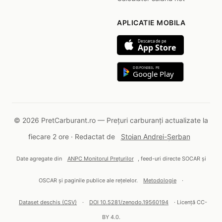
APLICATIE MOBILA
Descarca de pe
App Store
DISPONIBIL PE
Google Play
© 2026 PretCarburant.ro — Prețuri carburanți actualizate la
fiecare 2 ore · Redactat de
Stoian Andrei-Șerban
Date agregate din
ANPC Monitorul Prețurilor
, feed-uri directe SOCAR și
OSCAR și paginile publice ale rețelelor.
Metodologie
·
Dataset deschis (CSV)
·
DOI 10.5281/zenodo.19560194
· Licență CC-
BY 4.0.