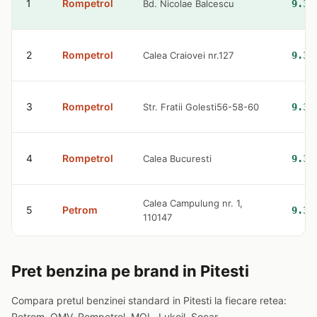
1
Rompetrol
Bd. Nicolae Balcescu
9.32
2
Rompetrol
Calea Craiovei nr.127
9.32
3
Rompetrol
Str. Fratii Golesti56-58-60
9.32
4
Rompetrol
Calea Bucuresti
9.32
Calea Campulung nr. 1,
5
Petrom
9.36
110147
Pret benzina pe brand in Pitesti
Compara pretul benzinei standard in Pitesti la fiecare retea:
Petrom, OMV, Rompetrol, MOL, Lukoil, Socar.