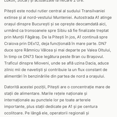
Lukoil, Socar) și actualizate la fiecare 2 ore.
Pitești este nodul rutier central al sudului Transilvaniei
extinse și al nord-vestului Munteniei. Autostrada A1 atinge
orașul dinspre București și se oprește deocamdată aici,
urmând ca tronsoanele spre Sibiu să fie finalizate treptat
prin Munții Făgăraș. De la Pitești în jos, A1 continuă spre
Craiova prin DEx12, deja funcțională în mare parte. DN7
duce spre Râmnicu Vâlcea și mai departe pe Valea Oltului,
în timp ce DN73 face legătura peste Bran cu Brașovul.
Traficul dinspre Mioveni, unde se află uzina Dacia, aduce
zilnic mii de navetiști și contribuie la un flux constant de
alimentări în benzinăriile din partea de nord a orașului.
Datorită acestei poziții, Pitești are o concentrație mare de
stații de alimentare. Marile rețele naționale și
internaționale au punctele lor pe toate arterele
importante, plus stații dedicate pe A1 și pe centura
ocolitoare. Pe lângă ele, operatorii regionali și