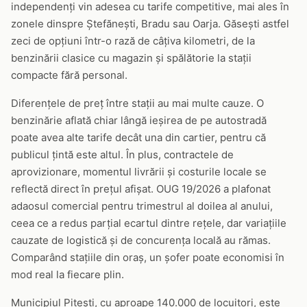
independenți vin adesea cu tarife competitive, mai ales în
zonele dinspre Ștefănești, Bradu sau Oarja. Găsești astfel
zeci de opțiuni într-o rază de câțiva kilometri, de la
benzinării clasice cu magazin și spălătorie la stații
compacte fără personal.
Diferențele de preț între stații au mai multe cauze. O
benzinărie aflată chiar lângă ieșirea de pe autostradă
poate avea alte tarife decât una din cartier, pentru că
publicul țintă este altul. În plus, contractele de
aprovizionare, momentul livrării și costurile locale se
reflectă direct în prețul afișat. OUG 19/2026 a plafonat
adaosul comercial pentru trimestrul al doilea al anului,
ceea ce a redus parțial ecartul dintre rețele, dar variațiile
cauzate de logistică și de concurența locală au rămas.
Comparând stațiile din oraș, un șofer poate economisi în
mod real la fiecare plin.
Municipiul Pitești, cu aproape 140.000 de locuitori, este