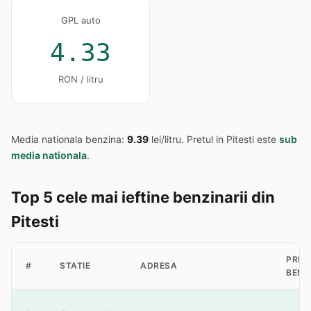
GPL auto
4.33
RON / litru
Media nationala benzina:
9.39
lei/litru. Pretul in Pitesti este
sub
media nationala
.
Top 5 cele mai ieftine benzinarii din
Pitesti
PRET
#
STATIE
ADRESA
BENZ