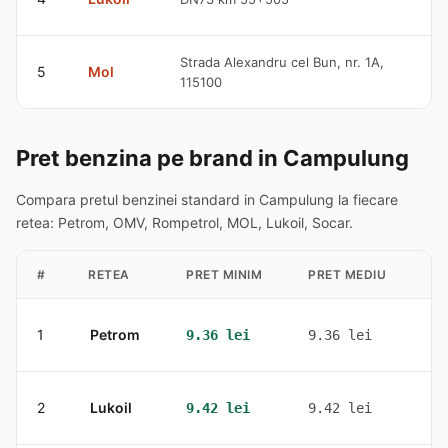
l
9
Strada Alexandru cel Bun, nr. 1A,
5
Mol
115100
l
Pret benzina pe brand in Campulung
Compara pretul benzinei standard in Campulung la fiecare
retea: Petrom, OMV, Rompetrol, MOL, Lukoil, Socar.
#
RETEA
PRET MINIM
PRET MEDIU
ST
1
Petrom
3
9.36 lei
9.36 lei
2
Lukoil
1
9.42 lei
9.42 lei