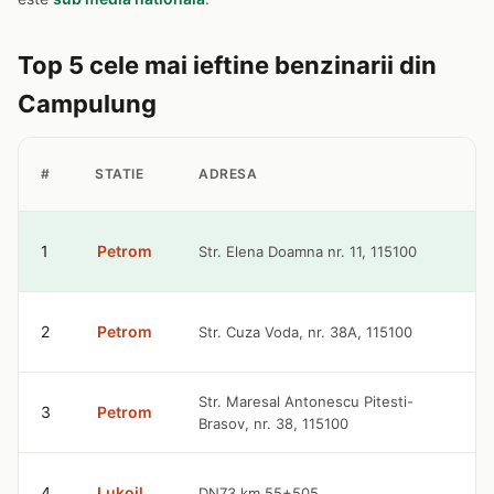
Top 5 cele mai ieftine benzinarii din
Campulung
#
STATIE
ADRESA
9
1
Petrom
Str. Elena Doamna nr. 11, 115100
l
9
2
Petrom
Str. Cuza Voda, nr. 38A, 115100
l
9
Str. Maresal Antonescu Pitesti-
3
Petrom
Brasov, nr. 38, 115100
l
9
4
Lukoil
DN73 km 55+505