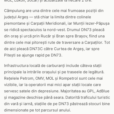
MOL, Lukoil, Socar) și actualizate la fiecare 2 ore.
Câmpulung are una dintre cele mai frumoase poziții din
județul Argeș — stă chiar la limita dintre colinele
piemontane și Carpații Meridionali, iar Munții Iezer-Păpușa
se ridică spectaculos la nord-vest. Drumul DN73 pleacă
din oraș și urcă prin Rucăr și Bran spre Brașov, fiind una
dintre cele mai pitorești rute de traversare a Carpaților. Tot
de aici pleacă DN73C către Curtea de Argeș, iar spre
Pitești se ajunge rapid pe DN73.
Infrastructura locală de carburanți include câteva stații
principale la intrările orașului și pe traseele de legătură.
Rețelele Petrom, OMV, MOL și Rompetrol sunt cele mai
vizibile, iar la operatorii mai mici apar stații locale care
servesc satele din depresiune. Majoritatea au GPL, AdBlue
și magazine deschise până seara. Datorită traficului turistic
din vară și iarnă, stațiile de pe DN73 păstrează stocuri bine
dimensionate pe tot parcursul anului.