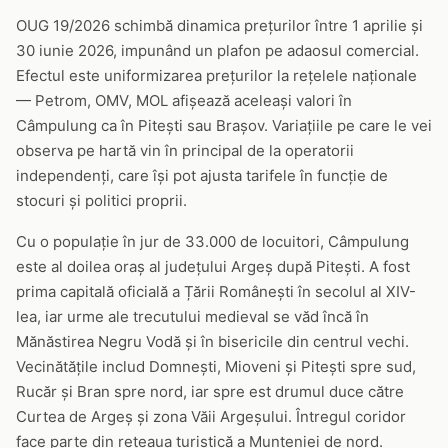
OUG 19/2026 schimbă dinamica prețurilor între 1 aprilie și
30 iunie 2026, impunând un plafon pe adaosul comercial.
Efectul este uniformizarea prețurilor la rețelele naționale
— Petrom, OMV, MOL afișează aceleași valori în
Câmpulung ca în Pitești sau Brașov. Variațiile pe care le vei
observa pe hartă vin în principal de la operatorii
independenți, care își pot ajusta tarifele în funcție de
stocuri și politici proprii.
Cu o populație în jur de 33.000 de locuitori, Câmpulung
este al doilea oraș al județului Argeș după Pitești. A fost
prima capitală oficială a Țării Românești în secolul al XIV-
lea, iar urme ale trecutului medieval se văd încă în
Mănăstirea Negru Vodă și în bisericile din centrul vechi.
Vecinătățile includ Domnești, Mioveni și Pitești spre sud,
Rucăr și Bran spre nord, iar spre est drumul duce către
Curtea de Argeș și zona Văii Argeșului. Întregul coridor
face parte din rețeaua turistică a Munteniei de nord.