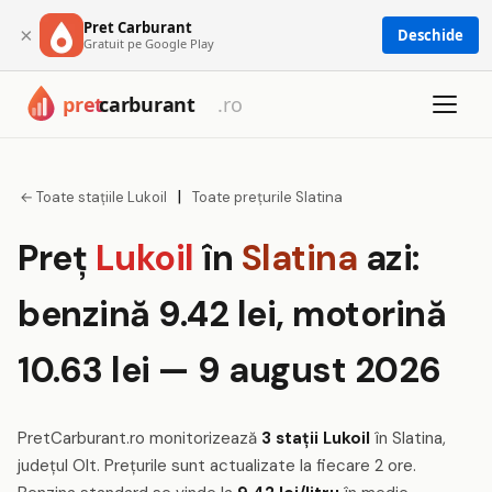
Pret Carburant
×
Deschide
Gratuit pe Google Play
|
← Toate stațiile Lukoil
Toate prețurile Slatina
Preț
Lukoil
în
Slatina
azi:
benzină 9.42 lei, motorină
10.63 lei — 9 august 2026
PretCarburant.ro monitorizează
3 stații Lukoil
în Slatina,
județul Olt. Prețurile sunt actualizate la fiecare 2 ore.