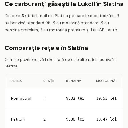
Ce carburanți găsești la Lukoil în Slatina
Din cele
3
stații Lukoil din Slatina pe care le monitorizăm, 3
au benzină standard 95, 3 au motorină standard, 3 au
benzină premium, 2 au motorină premium și 1 au GPL auto.
Comparație rețele în Slatina
Cum se poziționează Lukoil față de celelalte rețele active în
Slatina.
RETEA
STAȚII
BENZINĂ
MOTORINĂ
Rompetrol
1
9.32 lei
10.53 lei
Petrom
2
9.36 lei
10.47 lei