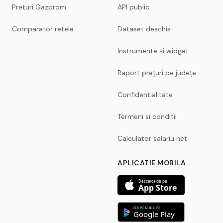
Preturi Gazprom
API public
Comparator retele
Dataset deschis
Instrumente și widget
Raport prețuri pe județe
Confidentialitate
Termeni si conditii
Calculator salariu net
APLICATIE MOBILA
Descarca de pe
App Store
DISPONIBIL PE
Google Play