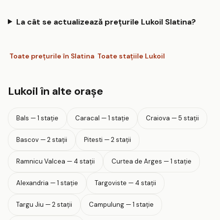
La cât se actualizează prețurile Lukoil Slatina?
Toate prețurile în Slatina
Toate stațiile Lukoil
Lukoil în alte orașe
Bals — 1 stație
Caracal — 1 stație
Craiova — 5 stații
Bascov — 2 stații
Pitesti — 2 stații
Ramnicu Valcea — 4 stații
Curtea de Arges — 1 stație
Alexandria — 1 stație
Targoviste — 4 stații
Targu Jiu — 2 stații
Campulung — 1 stație