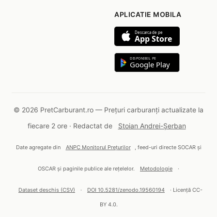
APLICATIE MOBILA
Descarca de pe
App Store
DISPONIBIL PE
Google Play
© 2026 PretCarburant.ro — Prețuri carburanți actualizate la
fiecare 2 ore · Redactat de
Stoian Andrei-Șerban
Date agregate din
ANPC Monitorul Prețurilor
, feed-uri directe SOCAR și
OSCAR și paginile publice ale rețelelor.
Metodologie
·
Dataset deschis (CSV)
·
DOI 10.5281/zenodo.19560194
· Licență CC-
BY 4.0.