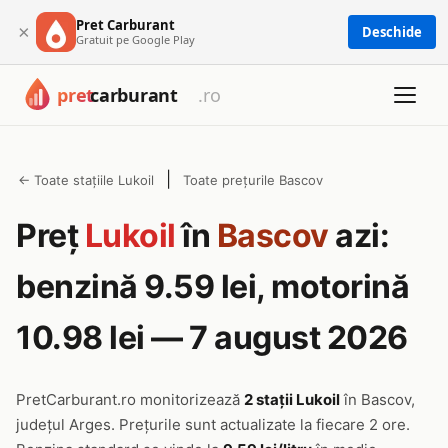
Pret Carburant
×
Deschide
Gratuit pe Google Play
|
← Toate stațiile Lukoil
Toate prețurile Bascov
Preț
Lukoil
în
Bascov
azi:
benzină 9.59 lei, motorină
10.98 lei — 7 august 2026
PretCarburant.ro monitorizează
2 stații Lukoil
în Bascov,
județul Arges. Prețurile sunt actualizate la fiecare 2 ore.