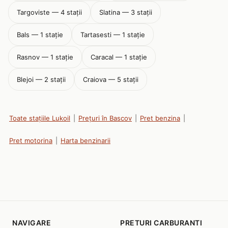
Targoviste — 4 stații
Slatina — 3 stații
Bals — 1 stație
Tartasesti — 1 stație
Rasnov — 1 stație
Caracal — 1 stație
Blejoi — 2 stații
Craiova — 5 stații
Toate stațiile Lukoil
|
Prețuri în Bascov
|
Pret benzina
|
Pret motorina
|
Harta benzinarii
NAVIGARE
PRETURI CARBURANTI