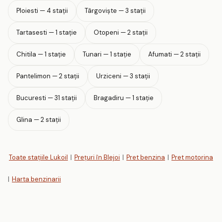
Ploiesti — 4 stații
Târgoviște — 3 stații
Tartasesti — 1 stație
Otopeni — 2 stații
Chitila — 1 stație
Tunari — 1 stație
Afumati — 2 stații
Pantelimon — 2 stații
Urziceni — 3 stații
Bucuresti — 31 stații
Bragadiru — 1 stație
Glina — 2 stații
Toate stațiile Lukoil
|
Prețuri în Blejoi
|
Pret benzina
|
Pret motorina
|
Harta benzinarii