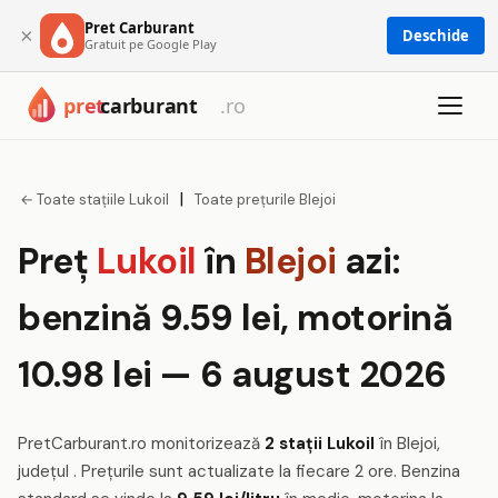
Pret Carburant
×
Deschide
Gratuit pe Google Play
|
← Toate stațiile Lukoil
Toate prețurile Blejoi
Preț
Lukoil
în
Blejoi
azi:
benzină 9.59 lei, motorină
10.98 lei — 6 august 2026
PretCarburant.ro monitorizează
2 stații Lukoil
în Blejoi,
județul . Prețurile sunt actualizate la fiecare 2 ore. Benzina