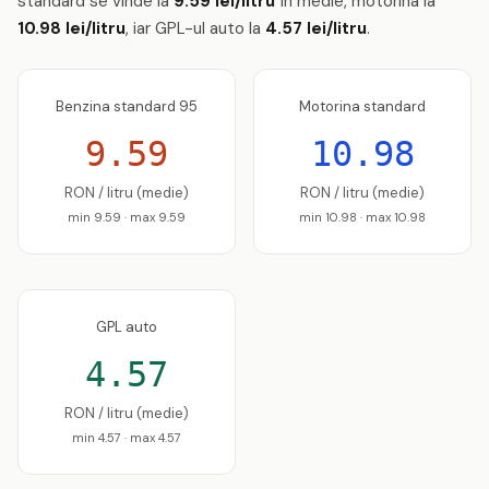
standard se vinde la
9.59 lei/litru
în medie, motorina la
10.98 lei/litru
, iar GPL-ul auto la
4.57 lei/litru
.
Benzina standard 95
Motorina standard
9.59
10.98
RON / litru (medie)
RON / litru (medie)
min 9.59 · max 9.59
min 10.98 · max 10.98
GPL auto
4.57
RON / litru (medie)
min 4.57 · max 4.57