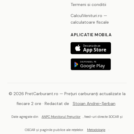
Termeni si conditii
CalculVenituri.ro —
calculatoare fiscale
APLICATIE MOBILA
Descarca de pe
App Store
DISPONIBIL PE
Google Play
© 2026 PretCarburant.ro — Prețuri carburanți actualizate la
fiecare 2 ore · Redactat de
Stoian Andrei-Șerban
Date agregate din
ANPC Monitorul Prețurilor
, feed-uri directe SOCAR și
OSCAR și paginile publice ale rețelelor.
Metodologie
·