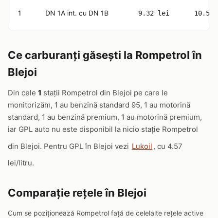
1
DN 1A int. cu DN 1B
9.32 lei
10.59 
Ce carburanți găsești la Rompetrol în
Blejoi
Din cele
1
stații Rompetrol din Blejoi pe care le
monitorizăm, 1 au benzină standard 95, 1 au motorină
standard, 1 au benzină premium, 1 au motorină premium,
iar GPL auto nu este disponibil la nicio stație Rompetrol
din Blejoi. Pentru GPL în Blejoi vezi
Lukoil
, cu 4.57
lei/litru.
Comparație rețele în Blejoi
Cum se poziționează Rompetrol față de celelalte rețele active