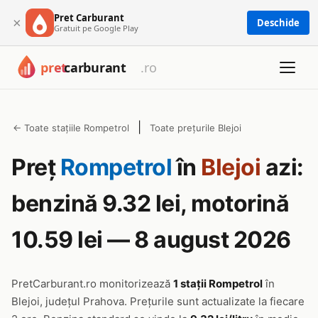
Pret Carburant
×
Deschide
Gratuit pe Google Play
|
← Toate stațiile Rompetrol
Toate prețurile Blejoi
Preț
Rompetrol
în
Blejoi
azi:
benzină 9.32 lei, motorină
10.59 lei — 8 august 2026
PretCarburant.ro monitorizează
1 stații Rompetrol
în
Blejoi, județul Prahova. Prețurile sunt actualizate la fiecare