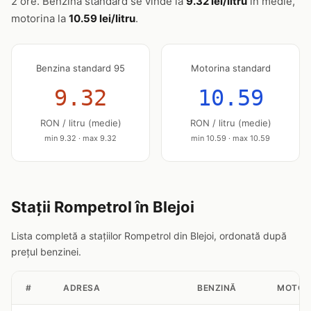
2 ore. Benzina standard se vinde la
9.32 lei/litru
în medie,
motorina la
10.59 lei/litru
.
Benzina standard 95
Motorina standard
9.32
10.59
RON / litru (medie)
RON / litru (medie)
min 9.32 · max 9.32
min 10.59 · max 10.59
Stații Rompetrol în Blejoi
Lista completă a stațiilor Rompetrol din Blejoi, ordonată după
prețul benzinei.
#
ADRESA
BENZINĂ
MOTOR